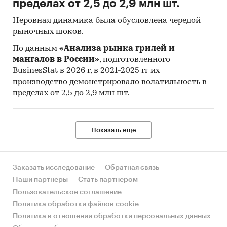
пределах от 2,5 до 2,9 млн шт.
ценой в актуальный период, а также
средняя цена, медианная цена.
Неровная динамика была обусловлена чередой
рыночных шоков.
Исследование построено на основе данных
По данным
«Анализа рынка грилей и
официальной статистики по cредним
мангалов в России»
, подготовленного
потребительским ценам (тарифам) на товары и
BusinesStat в 2026 г, в 2021-2025 гг их
услуги и индексам потребительских цен,
производство демонстрировало волатильность в
представленных в Единой межведомственной
пределах от 2,5 до 2,9 млн шт.
информационно-статистической
системе (ЕМИСС).
Согласно методологии Росстат средняя
Показать еще
потребительская цена (тариф) – это средняя
величина из уровней цен на товар (услугу)-
представитель, зарегистрированная в
Заказать исследование
Обратная связь
различных организациях торговли и сферы
Наши партнеры
Стать партнером
услуг.
Пользовательское соглашение
Политика обработки файлов cookie
Индекс потребительских цен на товары и
Политика в отношении обработки персональных данных
услуги (ИПЦ) измеряет отношение стоимости