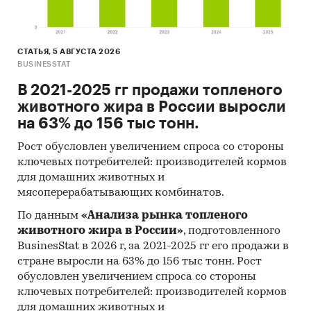
Темпы прироста за месяц в 2025 году в
разрезе федеральных округов
СТАТЬЯ, 5 АВГУСТА 2026
BUSINESSTAT
3. Данные по регионам
каждого федерального округа
В 2021-2025 гг продажи топленого
животного жира в России выросли
Розничная цена за последний доступный
на 63% до 156 тыс тонн.
месяц в динамике за 2003-2025, прирост за
последний месяц, темпы прироста к
Рост обусловлен увеличением спроса со стороны
аналогичному периоду предыдущего года
ключевых потребителей: производителей кормов
2004-2025
для домашних животных и
мясоперерабатывающих комбинатов.
Потребительские цены по месяцам, 2021-
2025
По данным
«Анализа рынка топленого
животного жира в России»
, подготовленного
Темпы прироста цены к предыдущему
BusinesStat в 2026 г, за 2021-2025 гг его продажи в
месяцу, 2025
стране выросли на 63% до 156 тыс тонн. Рост
обусловлен увеличением спроса со стороны
Максимальные, минимальные, средние
ключевых потребителей: производителей кормов
значения цены по месяцам в 2024, 2025
для домашних животных и