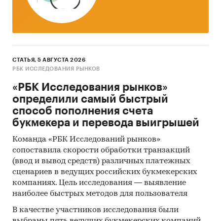
предыдущего года в сравнении с общей
инфляцией, 2002-2025)
Инфляция на товар в сравнении с общей
инфляцией за месяц. Данные за актуальный
СТАТЬЯ, 5 АВГУСТА 2026
месяц к предыдущему месяцу, 2002-2025
РБК ИССЛЕДОВАНИЯ РЫНКОВ
Инфляция на товар в сравнении с общей
«РБК Исследования рынков»
инфляцией за год. Данные за актуальный
определили самый быстрый
месяц к предыдущему году, 2002-2025
способ пополнения счета
Тор-20 регионов РФ по цене. Указаны
букмекера и перевода выигрышей
регионы с максимальной и минимальной
Команда «РБК Исследований рынков»
ценой в актуальный период, а также
сопоставила скорости обработки транзакций
средняя цена, медиана
(ввод и вывод средств) различных платежных
Тор-20 регионов РФ по темпу прироста к
сценариев в ведущих российских букмекерских
компаниях. Цель исследования — выявление
предыдущему месяцу. Указаны регионы с
наиболее быстрых методов для пользователя
максимальным и минимальным приростом
за месяц
В качестве участников исследования были