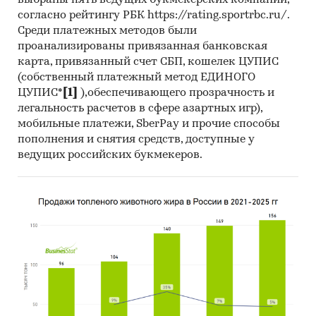
выбраны пять ведущих букмекерских компаний,
Тор-20 регионов РФ по темпу прироста к
согласно рейтингу РБК https://rating.sportrbc.ru/.
аналогичному периоду предыдущего года.
Среди платежных методов были
Указаны регионы с максимальным и
проанализированы привязанная банковская
минимальным приростом за аналогичный
карта, привязанный счет СБП, кошелек ЦУПИС
период предыдущего года
(собственный платежный метод ЕДИНОГО
ЦУПИС*
[1]
),обеспечивающего прозрачность и
2. Данные по потребительским ценам на
легальность расчетов в сфере азартных игр),
потолочные светильники в разрезе
мобильные платежи, SberPay и прочие способы
федеральных округов
пополнения и снятия средств, доступные у
ведущих российских букмекеров.
Динамика цены в актуальном месяце по
федеральным округам, 2017-2025
Темпы прироста цены в актуальном месяце
аналогичному периоду предыдущего года
по федеральным округам, 2017-2025
Динамика средней цены по кварталам 2024-
2025 в разрезе федеральных округов
Динамика цены по месяцам 2025 года в
разрезе федеральных округов