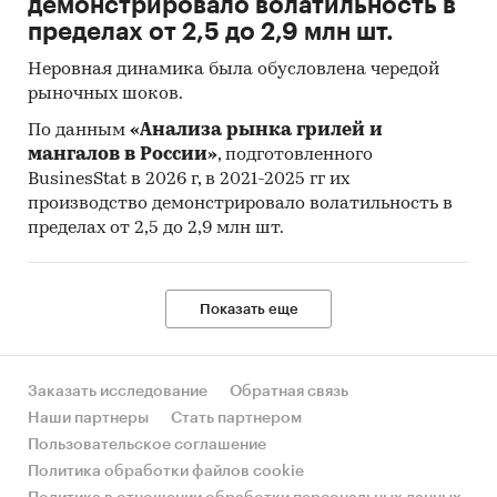
демонстрировало волатильность в
характеризует изменение во времени общего
пределах от 2,5 до 2,9 млн шт.
уровня цен на товары и услуги, приобретаемые
населением для непроизводственного
Неровная динамика была обусловлена чередой
потребления.
рыночных шоков.
По данным
«Анализа рынка грилей и
Исходной информацией для расчета ИПЦ
мангалов в России»
, подготовленного
являются данные регистрации цен на
BusinesStat в 2026 г, в 2021-2025 гг их
конкретные товары и услуги. На их основе
производство демонстрировало волатильность в
определяются средние сопоставимые цены
пределах от 2,5 до 2,9 млн шт.
отчетного и предыдущего периодов.
Сопоставимой считается цена,
зарегистрированная в одной и той же
Показать еще
организации торговли (сферы услуг) на один и
тот же или аналогичный по качеству товар
(услугу).
Заказать исследование
Обратная связь
Сбор данных по cредним потребительским
Наши партнеры
Стать партнером
ценам (тарифам) на товары и услуги и ИПЦ
Пользовательское соглашение
осуществляется органами статистического
Политика обработки файлов cookie
учета ежемесячно.