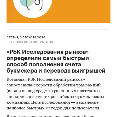
Указаны регионы с максимальным и
минимальным приростом за аналогичный
период предыдущего года
2. Данные по потребительским ценам на
пшено в разрезе федеральных округов
СТАТЬЯ, 5 АВГУСТА 2026
Динамика цены в актуальном месяце по
РБК ИССЛЕДОВАНИЯ РЫНКОВ
федеральным округам, 2017-2025
«РБК Исследования рынков»
Темпы прироста цены в актуальном месяце
определили самый быстрый
аналогичному периоду предыдущего года
способ пополнения счета
по федеральным округам, 2017-2025
букмекера и перевода выигрышей
Динамика средней цены по кварталам 2024-
Команда «РБК Исследований рынков»
2025 в разрезе федеральных округов
сопоставила скорости обработки транзакций
(ввод и вывод средств) различных платежных
Динамика цены по месяцам 2025 года в
сценариев в ведущих российских букмекерских
разрезе федеральных округов
компаниях. Цель исследования — выявление
Темпы прироста за месяц в 2025 году в
наиболее быстрых методов для пользователя
разрезе федеральных округов