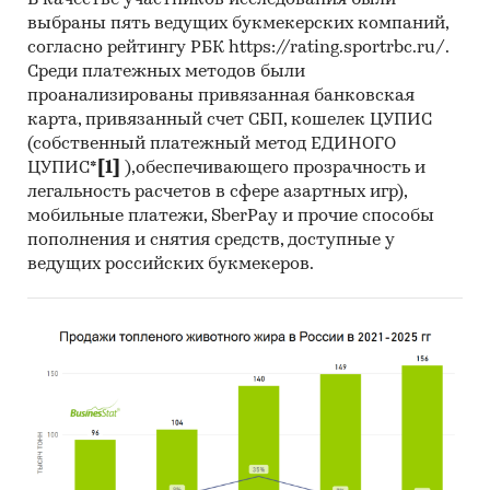
В качестве участников исследования были
выбраны пять ведущих букмекерских компаний,
3. Данные по регионам
согласно рейтингу РБК https://rating.sportrbc.ru/.
каждого федерального округа
Среди платежных методов были
Розничная цена за последний доступный
проанализированы привязанная банковская
месяц в динамике за 2003-2025, прирост за
карта, привязанный счет СБП, кошелек ЦУПИС
(собственный платежный метод ЕДИНОГО
последний месяц, темпы прироста к
ЦУПИС*
[1]
),обеспечивающего прозрачность и
аналогичному периоду предыдущего года
легальность расчетов в сфере азартных игр),
2004-2025
мобильные платежи, SberPay и прочие способы
Потребительские цены по месяцам, 2021-
пополнения и снятия средств, доступные у
2025
ведущих российских букмекеров.
Темпы прироста цены к предыдущему
месяцу, 2025
Максимальные, минимальные, средние
значения цены по месяцам в 2024, 2025
годах (max, min цена - среди цен по
регионам федерального округа)
Динамика средней цены по кварталам 2017-