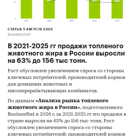
2025 в федеральном округе
Уровень инфляции на товар (услугу)в ФО к
декабрю предыдущего года в сравнении с
общей инфляцией, 2002-2025
СТАТЬЯ, 5 АВГУСТА 2026
BUSINESSTAT
Инфляция на товар в ФО в сравнении с
В 2021-2025 гг продажи топленого
общей инфляцией за месяц. Данные за
животного жира в России выросли
актуальный месяц к предыдущему месяцу,
на 63% до 156 тыс тонн.
2002-2025
Рост обусловлен увеличением спроса со стороны
Инфляция на товар в ФО в сравнении с
ключевых потребителей: производителей кормов
общей инфляцией за год. Данные за
для домашних животных и
актуальный месяц к предыдущему году,
мясоперерабатывающих комбинатов.
2002-2025
По данным
«Анализа рынка топленого
Цены на товар в регионах ФО. Указаны
животного жира в России»
, подготовленного
регионы с максимальной и минимальной
BusinesStat в 2026 г, за 2021-2025 гг его продажи в
ценой в актуальный период, а также
стране выросли на 63% до 156 тыс тонн. Рост
средняя цена, медианная цена.
обусловлен увеличением спроса со стороны
ключевых потребителей: производителей кормов