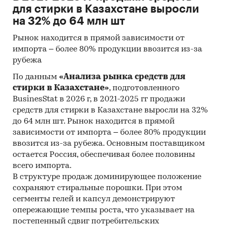
для стирки в Казахстане выросли
Количественные показатели в отчете
на 32% до 64 млн шт
рассчитаны в тоннах, стоимостные - в
долларах и тенге
Рынок находится в прямой зависимости от
импорта – более 80% продукции ввозится из-за
География исследования:
рубежа
РК, регионы РК, страны мира
По данным
«Анализа рынка средств для
Категории:
Потребительские товары
/
...
/
стирки в Казахстане»
, подготовленного
Растительное масло
/
Подсолнечное масло
BusinesStat в 2026 г, в 2021-2025 гг продажи
СНГ
/
Казахстан
средств для стирки в Казахстане выросли на 32%
до 64 млн шт. Рынок находится в прямой
зависимости от импорта – более 80% продукции
ввозится из-за рубежа. Основным поставщиком
остается Россия, обеспечивая более половины
всего импорта.
В структуре продаж доминирующее положение
сохраняют стиральные порошки. При этом
сегменты гелей и капсул демонстрируют
опережающие темпы роста, что указывает на
постепенный сдвиг потребительских