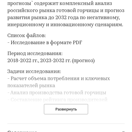
прогнозы` содержит комплексный анализ
российского рынка готовой горчицы и прогноз
развития рынка до 2032 года по негативному,
инерционному и инновационному сценариям.
Список файлов:
- Исследование в формате PDF
Период исследования:
2018-2022 гг., 2023-2032 гг. (прогноз)
Задачи исследования:
- Расчет объема потребления и ключевых
показателей рынка
- Анализ производства готовой горчицы
- Составление рейтинга производителей
- Анализ цен производителей готовой горчицы
Развернуть
- Анализ импорта и экспорта
- Формирование прогноза развития рынка