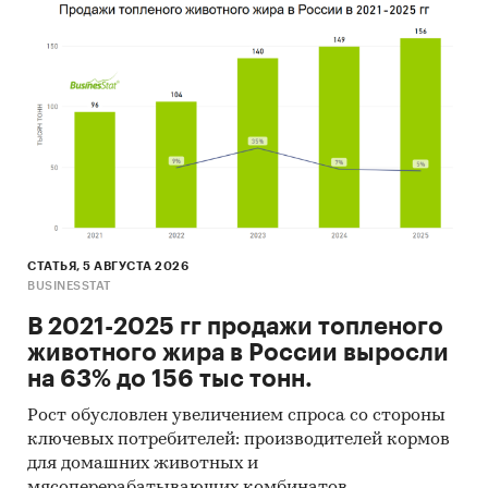
- Лидером по импортным поставкам в 2022 г.
является Беларусь (более 27%), ведущий
поставщик готовой горчицы - CARL KUHNE
GMBH & CO. KG
- В импорте наибольшую долю занимает
сегмент middle-priced с долей 54,8%, основные
поставки сегмента из стран: Франция,
Германия, Швеция. Сегмент high-priced
представлен долей в 16% преимущественно из
стран: Германия, Франция, Нидерланды.
- Большую часть продукции российских
СТАТЬЯ, 5 АВГУСТА 2026
экспортеров покупает Казахстан (более 35%),
BUSINESSTAT
крупнейший покупатель - ООО `IMCOMVIL
В 2021-2025 гг продажи топленого
GRUP`
животного жира в России выросли
на 63% до 156 тыс тонн.
Данные игроков ВЭД:
Также в исследовании представлена
Рост обусловлен увеличением спроса со стороны
информация об участниках ВЭД с объемами
ключевых потребителей: производителей кормов
поставок:
для домашних животных и
- Рейтинг крупнейших российских импортеров