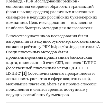
`ЕВРО-ЭКСПОРТ`, ООО `ВОСТОК-ЗАПАД`, ООО
Команда «РБК Исследований рынков»
`АГРО ЛУКРУМ ДЖЕНЕРАНДИ РУС`, ООО
сопоставила скорости обработки транзакций
(ввод и вывод средств) различных платежных
`АШАН`, ООО `ГРОДЕС`
сценариев в ведущих российских букмекерских
Выдержки из исследования:
компаниях. Цель исследования — выявление
- На российском рынке готовой горчицы в
наиболее быстрых методов для пользователя
последние годы нет выраженного тренда.
В качестве участников исследования были
- В структуре рынка готовой горчицы в 2022 г.
выбраны пять ведущих букмекерских компаний,
внутреннее производство превышало объем
согласно рейтингу РБК https://rating.sportrbc.ru/.
импортных поставок в 6,9 раз, а сальдо
Среди платежных методов были
торгового баланса было отрицательное и
проанализированы привязанная банковская
составляло 0,5 тыс.т.
карта, привязанный счет СБП, кошелек ЦУПИС
- Главными игроками среди российских
(собственный платежный метод ЕДИНОГО
ЦУПИС*
[1]
),обеспечивающего прозрачность и
производителей являются ООО `БАСТИОН`, АО
легальность расчетов в сфере азартных игр),
`ЭССЕН ПРОДАКШН АГ`, АО `ЖИРОВОЙ
мобильные платежи, SberPay и прочие способы
КОМБИНАТ`.
пополнения и снятия средств, доступные у
- Лучшие производственные показатели
ведущих российских букмекеров.
демонстрирует Приволжский ФО с объемом
выпуска продукции, составляющим 5,4 тыс.т.