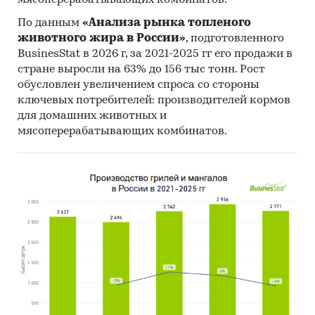
мясоперерабатывающих комбинатов.
и зарубежных поставщиков
По данным
«Анализа рынка топленого
- Рейтинг ведущих российских экспортеров и
животного жира в России»
, подготовленного
зарубежных покупателей
BusinesStat в 2026 г, за 2021-2025 гг его продажи в
стране выросли на 63% до 156 тыс тонн. Рост
Единицы измерения:
обусловлен увеличением спроса со стороны
Количественные показатели в отчете
ключевых потребителей: производителей кормов
рассчитаны в тоннах, стоимостные - в
для домашних животных и
долларах и рублях
мясоперерабатывающих комбинатов.
География исследования:
РФ, федеральные округа и регионы РФ, страны
мира
Категории:
Потребительские товары
/
...
/
Соусы
/
Горчица
Сельское хозяйство
/
...
/
Масличные
/
Горчица
Россия