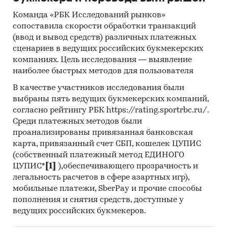
Инсайдерские источники
Команда «РБК Исследований рынков»
Специализированные аналитические
сопоставила скорости обработки транзакций
порталы
(ввод и вывод средств) различных платежных
сценариев в ведущих российских букмекерских
Методы:
компаниях. Цель исследования — выявление
наиболее быстрых методов для пользователя
Кабинетное исследование. Поиск и анализ
информации из различных источников,
В качестве участников исследования были
проведение расчетов. Статистика и
выбраны пять ведущих букмекерских компаний,
согласно рейтингу РБК https://rating.sportrbc.ru/.
аналитика
Среди платежных методов были
[1]
Без учета ИП
проанализированы привязанная банковская
карта, привязанный счет СБП, кошелек ЦУПИС
[2]
По выручке юр.лиц по ОКВЭД2 95.21, без
(собственный платежный метод ЕДИНОГО
учета ИП.
ЦУПИС*
[1]
),обеспечивающего прозрачность и
легальность расчетов в сфере азартных игр),
Категории:
Потребительские товары
/
Мебель,
мобильные платежи, SberPay и прочие способы
товары для дома и ремонта
пополнения и снятия средств, доступные у
Россия
ведущих российских букмекеров.
База ТОП-100