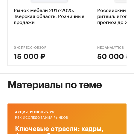
Оценка конкурентной концентрации
Рынок мебели 2017-2025.
Российский ме
Тверская область. Розничные
ритейл: итоги 2
Географическое распределение
продажи
прогноз до 2024
предприятий отрасли
Основные блоки исследования:
ЭКСПРЕСС-ОБЗОР
База ТОП-100
[2]
предприятий отрасли
NEOANALYTICS
15 000 ₽
50 000 ₽
«Ремонт электронной бытовой техники»:
профили участников базы предприятий
ТОП-100
Контактная информация ТОП-100
Материалы по теме
предприятий отрасли «Ремонт электронной
бытовой техники»
Региональное распределение ТОП-100
предприятий отрасли «Ремонт электронной
AКЦИЯ, 19 ИЮНЯ 2026
РБК ИССЛЕДОВАНИЯ РЫНКОВ
бытовой техники»
Ключевые отрасли: кадры,
Оценка степени конкурентной