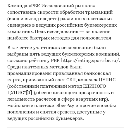
SAN VE TIC LTD STI, NOVEL HEARING HOUSE,
Команда «РБК Исследований рынков»
SONOVA AG, STARKEY LABORATORIES INC, ASLAN
сопоставила скорости обработки транзакций
FARMA MEDIKAL HEARING AIDS INDUSTRY &
(ввод и вывод средств) различных платежных
TRADE CO., LTD, ST GLOAL INS SAN VE TIC LTD
сценариев в ведущих российских букмекерских
STI, PPHU KRYSPOL KRZYSZT OF GRACZYK,
компаниях. Цель исследования — выявление
ARVATO BENELUX B.V., NCTS LLC, INI GLOBAL
наиболее быстрых методов для пользователя
INS SAN VE TIC A.S., HALOL-CARGO LLC
В качестве участников исследования были
выбраны пять ведущих букмекерских компаний,
В разделе `Экспорт` рассмотрены российские
согласно рейтингу РБК https://rating.sportrbc.ru/.
экспортеры:
Среди платежных методов были
ООО `АУРИКА`, ОАО `ИСТОК - АУДИО
проанализированы привязанная банковская
ИНТЕРНЭШНЛ`, ООО `ИСТОК АУДИО`
карта, привязанный счет СБП, кошелек ЦУПИС
(собственный платежный метод ЕДИНОГО
Выдержки из исследования:
ЦУПИС*
[1]
),обеспечивающего прозрачность и
- На российском рынке слуховых аппаратов в
легальность расчетов в сфере азартных игр),
последние годы нет выраженного тренда.
мобильные платежи, SberPay и прочие способы
- Сальдо торгового баланса было
пополнения и снятия средств, доступные у
отрицательное и составляло 178,3 тыс.шт.
ведущих российских букмекеров.
- Лидером по импортным поставкам в 2023 г.
является Дания (более 21%), ведущий