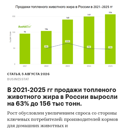
поставщик слуховых аппаратов - SONOVA
HEARING (SUZHOU) CO., LTD
- В импорте наибольшую долю занимает
сегмент low-priced с долей 49,2%, основные
поставки сегмента из стран: Китай, Малайзия,
Дания. Сегмент high-priced представлен долей
в 25,3% преимущественно из стран: Китай,
Вьетнам, Дания.
- Большую часть продукции российских
экспортеров покупает Турция (более 26%),
крупнейший покупатель - INVEST MEDICAL
СТАТЬЯ, 5 АВГУСТА 2026
BUSINESSTAT
FZCO
В 2021-2025 гг продажи топленого
Данные игроков ВЭД:
животного жира в России выросли
Также в исследовании представлена
на 63% до 156 тыс тонн.
информация об участниках ВЭД с объемами
поставок:
Рост обусловлен увеличением спроса со стороны
- Рейтинг крупнейших российских импортеров
ключевых потребителей: производителей кормов
и зарубежных поставщиков
для домашних животных и