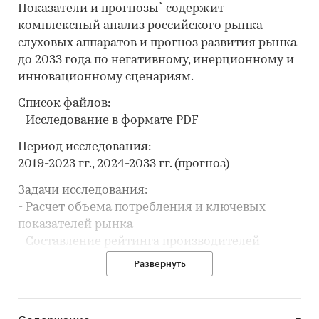
Показатели и прогнозы` содержит
комплексный анализ российского рынка
слуховых аппаратов и прогноз развития рынка
до 2033 года по негативному, инерционному и
инновационному сценариям.
Список файлов:
- Исследование в формате PDF
Период исследования:
2019-2023 гг., 2024-2033 гг. (прогноз)
Задачи исследования:
- Расчет объема потребления и ключевых
показателей рынка
- Составление рейтинга производителей
- Анализ импорта и экспорта
Развернуть
- Формирование прогноза развития рынка
В разделе `Ведущие производители`