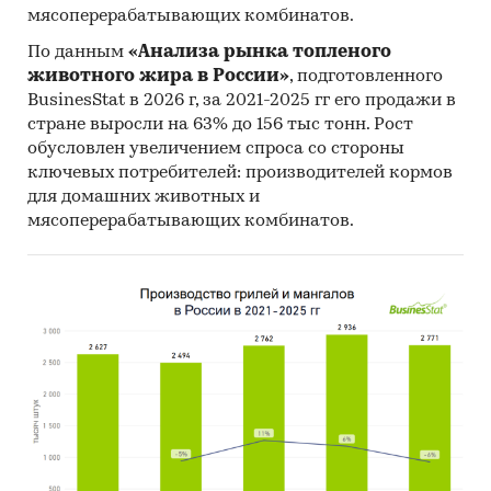
- Рейтинг ведущих российских экспортеров и
мясоперерабатывающих комбинатов.
зарубежных покупателей
По данным
«Анализа рынка топленого
животного жира в России»
, подготовленного
Единицы измерения:
BusinesStat в 2026 г, за 2021-2025 гг его продажи в
Количественные показатели в отчете
стране выросли на 63% до 156 тыс тонн. Рост
рассчитаны в тоннах, стоимостные - в
обусловлен увеличением спроса со стороны
долларах и рублях
ключевых потребителей: производителей кормов
для домашних животных и
География исследования:
мясоперерабатывающих комбинатов.
РФ, федеральные округа и регионы РФ, страны
мира
Категории:
Россия
Слуховые аппараты