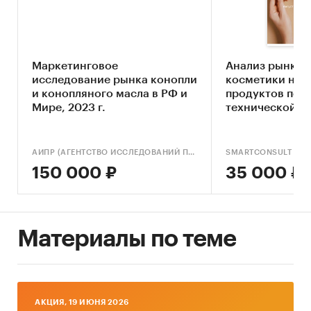
Исследование проведено в ноябре 2025 г.
Объем отчета – 78 стр.
Отчет содержит 23 таблицы и 48 графиков.
Маркетинговое
Анализ рынка 
исследование рынка конопли
косметики на 
Язык отчета – русский.
и конопляного масла в РФ и
продуктов пер
Мире, 2023 г.
технической к
Категории:
Сельское хозяйство
/
...
/
Волокнистые культуры
/
Конопля
Россия
АИПР (АГЕНТСТВО ИССЛЕДОВАНИЙ ПРОМЫШЛЕННЫХ И ПОТРЕБИТЕЛЬСКИХ РЫНКОВ)
SMARTCONSULT
150 000 ₽
35 000 ₽
Материалы по теме
AКЦИЯ, 19 ИЮНЯ 2026