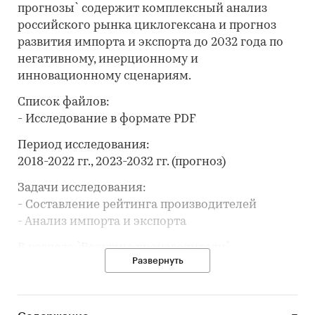
прогнозы` содержит комплексный анализ
российского рынка циклогексана и прогноз
развития импорта и экспорта до 2032 года по
негативному, инерционному и
инновационному сценариям.
Список файлов:
- Исследование в формате PDF
Период исследования:
2018-2022 гг., 2023-2032 гг. (прогноз)
Задачи исследования:
- Составление рейтинга производителей
- Анализ импорта и экспорта
В разделе `Ведущие производители`
Развернуть
рассмотрены компании:
ПАО `КУЙБЫШЕВАЗОТ`, ОАО `ЩЁКИНОАЗОТ`,
ООО `ХИМТЭКС`, АО `ЭКОС-1`