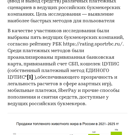
(ввод и вывод средств) различных платежных
положительное и составляло 2,3 тыс.т.
сценариев в ведущих российских букмекерских
- Лидером по импортным поставкам в 2022 г.
компаниях. Цель исследования — выявление
является Китай (более 99%), ведущий
наиболее быстрых методов для пользователя
поставщик циклогексана - HENAN GP
В качестве участников исследования были
CHEMICALS CO., LTD (99,4%).
выбраны пять ведущих букмекерских компаний,
- В импорте наибольшую долю занимает
согласно рейтингу РБК https://rating.sportrbc.ru/.
сегмент low-priced с долей 44,5%, основные
Среди платежных методов были
поставки сегмента из стран: Китай, Германия,
проанализированы привязанная банковская
Испания. Сегмент high-priced представлен
карта, привязанный счет СБП, кошелек ЦУПИС
долей в 24,8% преимущественно из стран:
(собственный платежный метод ЕДИНОГО
Германия, США, Франция.
ЦУПИС*
[1]
),обеспечивающего прозрачность и
- Большую часть продукции российских
легальность расчетов в сфере азартных игр),
экспортеров покупает Узбекистан (более 63%),
мобильные платежи, SberPay и прочие способы
крупнейший покупатель - ООО `ШГХК` (63,3%).
пополнения и снятия средств, доступные у
ведущих российских букмекеров.
Данные игроков ВЭД:
Также в исследовании представлена
информация об участниках ВЭД с объемами
поставок: