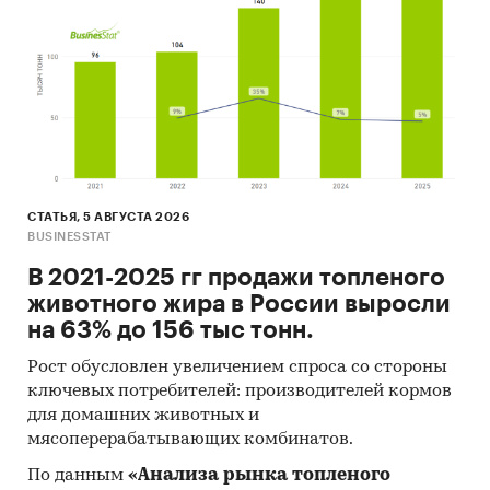
- Рейтинг крупнейших российских импортеров
и зарубежных поставщиков
- Рейтинг ведущих российских экспортеров и
зарубежных покупателей
Единицы измерения:
Количественные показатели в отчете
рассчитаны в тоннах, стоимостные - в
долларах и рублях
СТАТЬЯ, 5 АВГУСТА 2026
BUSINESSTAT
География исследования:
РФ, федеральные округа и регионы РФ, страны
В 2021-2025 гг продажи топленого
мира
животного жира в России выросли
на 63% до 156 тыс тонн.
Категории:
Россия
Циклогексан
Рост обусловлен увеличением спроса со стороны
ключевых потребителей: производителей кормов
для домашних животных и
мясоперерабатывающих комбинатов.
По данным
«Анализа рынка топленого