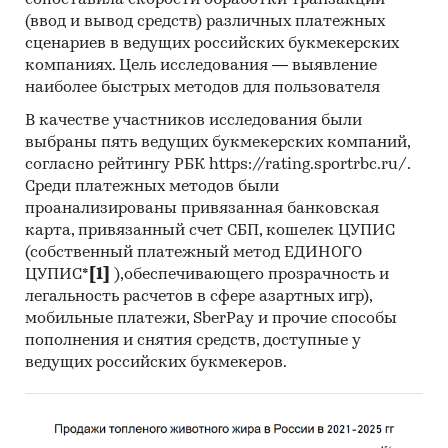
сопоставила скорости обработки транзакций
Материалы участников отечественного и
(ввод и вывод средств) различных платежных
мирового рынков.
сценариев в ведущих российских букмекерских
компаниях. Цель исследования — выявление
Результаты исследований маркетинговых и
наиболее быстрых методов для пользователя
консалтинговых агентств.
В качестве участников исследования были
Материалы отраслевых учреждений и базы
выбраны пять ведущих букмекерских компаний,
данных.
согласно рейтингу РБК https://rating.sportrbc.ru/.
Результаты ценовых мониторингов.
Среди платежных методов были
проанализированы привязанная банковская
Материалы и базы данных статистики ООН
карта, привязанный счет СБП, кошелек ЦУПИС
(United Nations Statistics Division:
(собственный платежный метод ЕДИНОГО
Commodity Trade Statistics, Industrial
ЦУПИС*
[1]
),обеспечивающего прозрачность и
Commodity Statistics, Food and Agriculture
легальность расчетов в сфере азартных игр),
Organization и др.).
мобильные платежи, SberPay и прочие способы
пополнения и снятия средств, доступные у
Материалы Международного Валютного
ведущих российских букмекеров.
Фонда (International Monetary Fund).
Материалы Всемирного банка (World Bank).
Материалы ВТО (World Trade Organization).