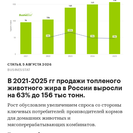
Материалы Организации экономического
сотрудничества и развития (Organization for
Economic Cooperation and Development).
Материалы International Trade Centre.
Материалы Index Mundi.
Результаты исследований DISCOVERY
Research Group.
СТАТЬЯ, 5 АВГУСТА 2026
BUSINESSTAT
Объем и структура выборки
В 2021-2025 гг продажи топленого
Процедура контент-анализа документов не
животного жира в России выросли
предполагает расчета объема выборочной
на 63% до 156 тыс тонн.
совокупности. Обработке и анализу подлежат
все доступные исследователю документы.
Рост обусловлен увеличением спроса со стороны
ключевых потребителей: производителей кормов
Категории:
Потребительские
для домашних животных и
товары
/
FMCG
/
Продукты питания
мясоперерабатывающих комбинатов.
Промышленность
/
...
/
Производство
парфюмерных и косметических средств
/