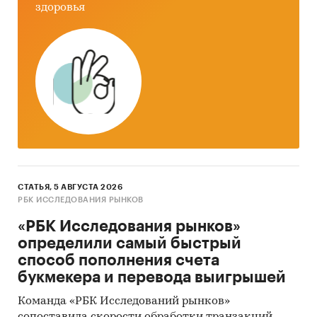
здоровья
кабинетного исследования является
проанализировать ситуацию на рынке
каркасных бассейнов для воды и получить
(рассчитать) показатели, характеризующие его
состояние в настоящее время и в будущем.
Метод анализа данных
Базы данных Федеральной Таможенной
службы РФ, ФСГС РФ (Росстат).
Материалы DataMonitor, EuroMonitor,
СТАТЬЯ, 5 АВГУСТА 2026
Eurostat.
РБК ИССЛЕДОВАНИЯ РЫНКОВ
Печатные и электронные деловые и
«РБК Исследования рынков»
специализированные издания,
определили самый быстрый
аналитические обзоры.
способ пополнения счета
букмекера и перевода выигрышей
Ресурсы сети Интернет в России и мире.
Экспертные опросы.
Команда «РБК Исследований рынков»