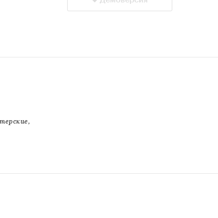
Демоверсия
терские,