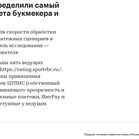
ределили самый
ета букмекера и
ла скорости обработки
латежных сценариев в
ель исследования —
ователя
аны пять ведущих
ps://rating.sportrbc.ru/.
аны привязанная
лек ЦУПИС (собственный
чивающего прозрачность и
бильные платежи, SberPay и
оступные у ведущих