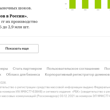
рыночных шоков.
ов в России»
,
5 гг их производство
 до 2,9 млн шт.
Показать еще
неры
Стать партнером
Пользовательское соглашение
По
х
Облако для бизнеса
Корпоративный регистратор доменов
026.
етельство о регистрации средства массовой информации выдано Федеральн
 за номером ИА №ФС77-63848) и сетевого издания «РБК» (свидетельство о 
 и массовых коммуникаций (Роскомнадзор) 03.12.2021 за номером ЭЛ №ФС77