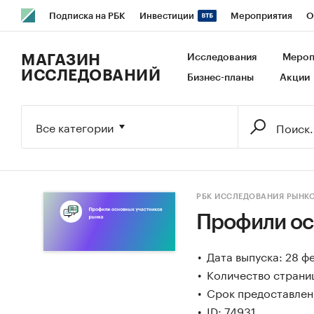
Подписка на РБК
Инвестиции
Мероприятия
О
РБК Образование
РБК Курсы
РБК Life
Тренды
В
МАГАЗИН
Исследования
Мероп
ИССЛЕДОВАНИЙ
Бизнес-планы
Акции
Исследования
Кредитные рейтинги
Франшизы
Га
Экономика
Бизнес
Технологии и медиа
Финансы
Все категории
РБК ИССЛЕДОВАНИЯ РЫНК
Профили ос
Дата выпуска: 28 ф
Количество страниц
Срок предоставлени
ID: 74931