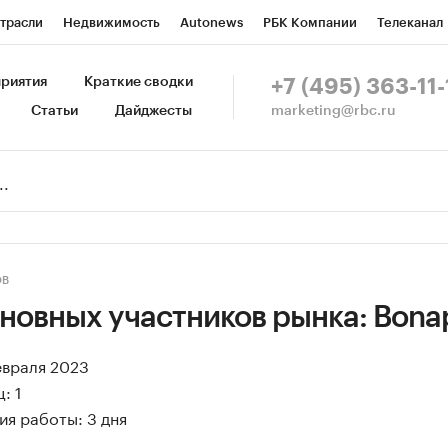
трасли
Недвижимость
Autonews
РБК Компании
Телеканал
изионеры
Национальные проекты
Город
Стиль
Крипто
Р
риятия
Краткие сводки
+7 (495) 363-11-
marketing@rbc.ru
Статьи
Дайджесты
зета
Спецпроекты СПб
Конференции СПб
Спецпроекты
Пр
Рынок наличной валюты
ОВ
новных участников рынка: Bona
евраля 2023
: 1
я работы: 3 дня