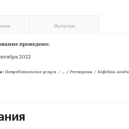
ание
Выпуски
ование проведено:
ентябрь 2022
и:
Потребительские услуги
/
...
/
Рестораны
/
Кофейни, конди
ания