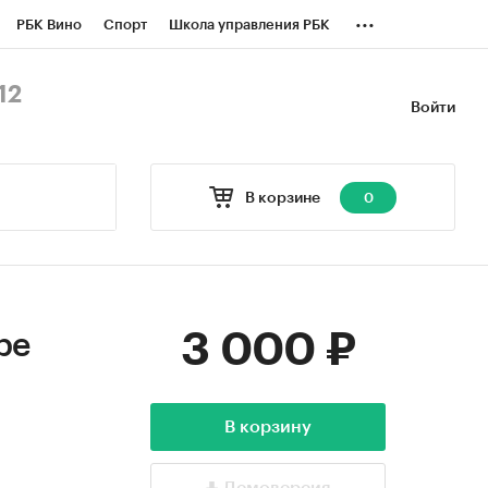
...
РБК Вино
Спорт
Школа управления РБК
БК Бизнес-среда
Дискуссионный клуб
12
Войти
оверка контрагентов
Политика
В корзине
0
3 000 ₽
pe
В корзину