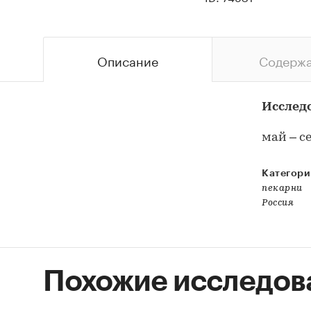
Описание
Содерж
Исслед
май – с
Категори
пекарни
Россия
Похожие исследов