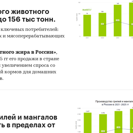
ого животного
о 156 тыс тонн.
 ключевых потребителей:
х и мясоперерабатывающих
тного жира в России»
,
25 гг его продажи в стране
н увеличением спроса со
ей кормов для домашних
в.
илей и мангалов
 в пределах от