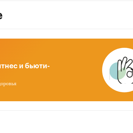
е
тнес и бьюти-
доровья