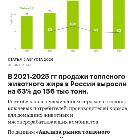
кабинетного исследования является
проанализировать ситуацию на рынке
картриджей открытого типа для pod-систем и
получить (рассчитать) показатели,
характеризующие его состояние в настоящее
время и в будущем.
Метод анализа данных
СТАТЬЯ, 5 АВГУСТА 2026
Базы данных Федеральной Таможенной
BUSINESSTAT
службы РФ, ФСГС РФ (Росстат).
В 2021-2025 гг продажи топленого
животного жира в России выросли
Материалы DataMonitor, EuroMonitor,
на 63% до 156 тыс тонн.
Eurostat.
Печатные и электронные деловые и
Рост обусловлен увеличением спроса со стороны
ключевых потребителей: производителей кормов
специализированные издания,
для домашних животных и
аналитические обзоры.
мясоперерабатывающих комбинатов.
Ресурсы сети Интернет в России и мире.
По данным
«Анализа рынка топленого
Экспертные опросы.