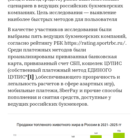
сценариев в ведущих российских букмекерских
Mystery-Shopping
с производителями:
кроме
компаниях. Цель исследования — выявление
того, информацию об объемах производства и
наиболее быстрых методов для пользователя
ценах мы получили, вступив в
переговоры
с
В качестве участников исследования были
производителями
в завуалированной форме
выбраны пять ведущих букмекерских компаний,
(Mystery-Shopping)
от имени потенциального
согласно рейтингу РБК https://rating.sportrbc.ru/.
заказчика.
Среди платежных методов были
проанализированы привязанная банковская
Мониторинг документов:
в качестве
карта, привязанный счет СБП, кошелек ЦУПИС
основных методов анализа данных выступают
(собственный платежный метод ЕДИНОГО
так называемые (1) Традиционный
ЦУПИС*
[1]
),обеспечивающего прозрачность и
(качественный) контент-анализ интервью и
легальность расчетов в сфере азартных игр),
документов и (2) Квантитативный
мобильные платежи, SberPay и прочие способы
(количественный) анализ с применением
пополнения и снятия средств, доступные у
пакетов программ, к которым имеет доступ
ведущих российских букмекеров.
наше агентство.
Контент-анализ выполняется в рамках
проведения Desk Research (кабинетное
исследование). В общем виде целью