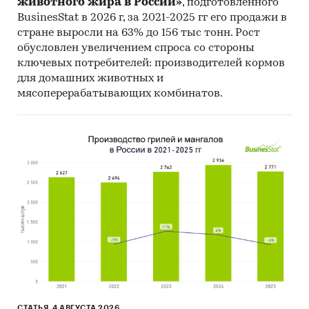
животного жира в России»
, подготовленного
BusinesStat в 2026 г, за 2021-2025 гг его продажи в
Материалы участников отечественного и
стране выросли на 63% до 156 тыс тонн. Рост
мирового рынков.
обусловлен увеличением спроса со стороны
Результаты исследований маркетинговых и
ключевых потребителей: производителей кормов
консалтинговых агентств.
для домашних животных и
мясоперерабатывающих комбинатов.
Материалы отраслевых учреждений и базы
данных.
Результаты ценовых мониторингов.
Материалы и базы данных статистики ООН
(United Nations Statistics Division:
Commodity Trade Statistics, Industrial
Commodity Statistics, Food and Agriculture
Organization и др.).
Материалы Международного Валютного
Фонда (International Monetary Fund).
Материалы Всемирного банка (World Bank).
СТАТЬЯ, 4 АВГУСТА 2026