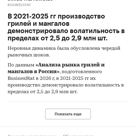
Материалы ВТО (World Trade Organization).
BUSINESSTAT
Материалы Организации экономического
В 2021-2025 гг производство
сотрудничества и развития (Organization for
грилей и мангалов
Economic Cooperation and Development).
демонстрировало волатильность в
пределах от 2,5 до 2,9 млн шт.
Материалы International Trade Centre.
Неровная динамика была обусловлена чередой
Материалы Index Mundi.
рыночных шоков.
Результаты исследований DISCOVERY
По данным
«Анализа рынка грилей и
Research Group.
мангалов в России»
, подготовленного
BusinesStat в 2026 г, в 2021-2025 гг их
Объем и структура выборки
производство демонстрировало волатильность в
Процедура контент-анализа документов не
пределах от 2,5 до 2,9 млн шт.
предполагает расчета объема выборочной
совокупности. Обработке и анализу подлежат
все доступные исследователю документы.
Показать еще
Категории:
Потребительские товары
/
...
/
Табачные изделия
/
Электронные сигареты
Промышленность
/
...
/
Табачные изделия
/