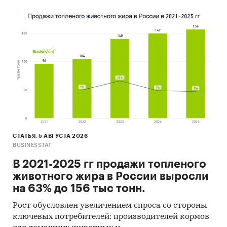
Региональные и федеральные СМИ
Инсайдерские источники
Специализированные аналитические
порталы
Методы:
Кабинетное исследование. Поиск и анализ
информации из различных источников,
проведение расчетов. Статистика и
аналитика
СТАТЬЯ, 5 АВГУСТА 2026
Прогноз ГидМаркет. Современные
BUSINESSTAT
статистические методы прогнозирования с
В 2021-2025 гг продажи топленого
поправкой на мнение экспертов.
животного жира в России выросли
Категории:
Потребительские товары
/
...
/
на 63% до 156 тыс тонн.
Уход за растениями
/
Удобрения
Россия
Рост обусловлен увеличением спроса со стороны
Импортозамещение
ключевых потребителей: производителей кормов
Фунгициды