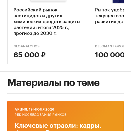
Задачи исследования:
Российский рынок
Рынок удобрен
пестицидов и других
текущее состоя
Оценка доли импорта на рынке фунгицидов
химических средств защиты
развития до 20
растений: итоги 2025 г.,
Анализ динамики импорта и экспорта
прогноз до 2030 г.
фунгицидов
NEOANALYTICS
DELOMANT GROUP
Обзор мер государственной поддержки,
65 000 ₽
100 000 
направленных на импортозамещение в
отрасли
Характеристика основных зарубежных
конкурентов
Материалы по теме
Оценка динамики и потенциала
внутреннего производства
Выявление альтернативных стран импорта
AКЦИЯ, 19 ИЮНЯ 2026
Выявление приоритетных направлений
РБК ИССЛЕДОВАНИЯ РЫНКОВ
импортозамещения
Ключевые отрасли: кадры,