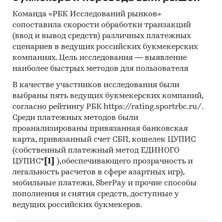
Команда «РБК Исследований рынков»
сопоставила скорости обработки транзакций
Источники информации:
(ввод и вывод средств) различных платежных
сценариев в ведущих российских букмекерских
Базы данных государственных органов
компаниях. Цель исследования — выявление
статистики
наиболее быстрых методов для пользователя
Базы данных Федеральной налоговой
В качестве участников исследования были
службы
выбраны пять ведущих букмекерских компаний,
согласно рейтингу РБК https://rating.sportrbc.ru/.
Таможенная статистика
Среди платежных методов были
Официальные интернет-порталы правовой
проанализированы привязанная банковская
информации
карта, привязанный счет СБП, кошелек ЦУПИС
(собственный платежный метод ЕДИНОГО
Открытые источники (сайты, порталы)
ЦУПИС*
[1]
),обеспечивающего прозрачность и
Отчетность эмитентов
легальность расчетов в сфере азартных игр),
мобильные платежи, SberPay и прочие способы
Сайты компаний
пополнения и снятия средств, доступные у
ведущих российских букмекеров.
Архивы СМИ