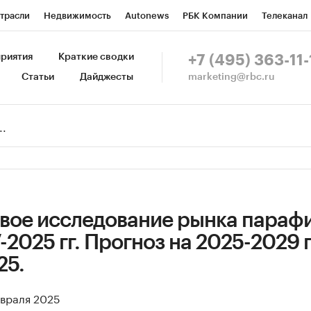
трасли
Недвижимость
Autonews
РБК Компании
Телеканал
изионеры
Национальные проекты
Город
Стиль
Крипто
Р
риятия
Краткие сводки
+7 (495) 363-11-
marketing@rbc.ru
Статьи
Дайджесты
зета
Спецпроекты СПб
Конференции СПб
Спецпроекты
Пр
Рынок наличной валюты
вое исследование рынка парафи
-2025 гг. Прогноз на 2025-2029 г
25.
евраля 2025