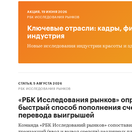
*Данные
Евразийс
AКЦИЯ, 19 ИЮНЯ 2026
РБК ИССЛЕДОВАНИЯ РЫНКОВ
Кыргызс
Ключевые отрасли: кадры, фи
Госуда
индустрия
В рамка
Новые исследования индустрии красоты и з
государ
января 
постав
участво
СТАТЬЯ, 5 АВГУСТА 2026
среднев
РБК ИССЛЕДОВАНИЯ РЫНКОВ
их нача
«РБК Исследования рынков» оп
предост
быстрый способ пополнения сч
выгрузк
перевода выигрышей
Профил
Команда «РБК Исследований рынков» сопостави