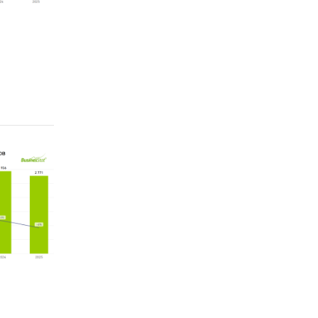
тва,
нове
в,
и