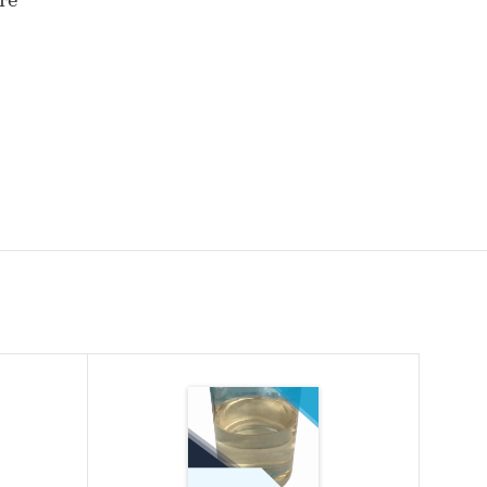
те
годы
.
импорта
нденции
 данные