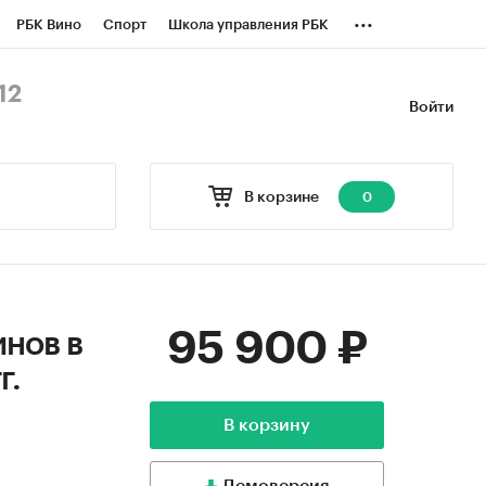
...
РБК Вино
Спорт
Школа управления РБК
БК Бизнес-среда
Дискуссионный клуб
12
Войти
оверка контрагентов
Политика
В корзине
0
95 900 ₽
нов в
г.
В корзину