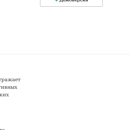
Демоверсия
отражает
ктивных
ских