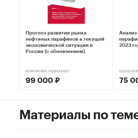
Пара
Доступ
Прогноз развития рынка
Анализ
нефтяных парафинов в текущей
парафи
Импорт
экономической ситуации в
2023 г
России (с обновлением)
Привед
экспорт
КОМПАНИЯ ГИДМАРКЕТ
DISCOVER
99 000 ₽
75 0
2712
Предста
Материалы по тем
январь 
детализ
среднев