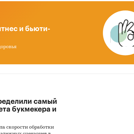
 после января 2022 года могут быть недоступны дл
кого экономического союза: Белоруссии, Армении,
тана и Казахстана.
тнес и бьюти-
рственные закупки парафинов
х главы представлена информация о части прове
доровья
ственных закупок парафинов 44-ФЗ и 223-ФЗ за п
2017 года по декабрь 2024 года
, в которых был о
щик. Для компаний участвующих или планирующи
вать в государственных торгах показано
звешенное отклонение итоговой стоимости контр
льной максимальной цены. Покупателям работы
ределили самый
авляется выгрузка в формате MS Excel. Параметры
ета букмекера и
и могут быть скорректированы по запросу заказч
и крупнейших производителей парафинов
ла скорости обработки