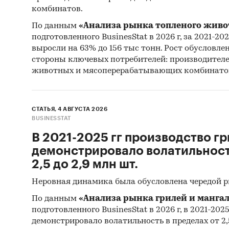
Составл
комбинатов.
импорта
По данным
«Анализа рынка топленого живо
ретросп
подготовленного BusinesStat в 2026 г, за 2021-20
макроэк
выросли на 63% до 156 тыс тонн. Рост обусловле
отрасли 
стороны ключевых потребителей: производител
животных и мясоперерабатывающих комбинато
Фактиче
указанн
СТАТЬЯ, 4 АВГУСТА 2026
Источни
BUSINESSTAT
В 2021-2025 гг производство гр
Категори
демонстрировало волатильность
Россия
2,5 до 2,9 млн шт.
Неровная динамика была обусловлена чередой 
По данным
«Анализа рынка грилей и мангал
подготовленного BusinesStat в 2026 г, в 2021-202
демонстрировало волатильность в пределах от 2,5