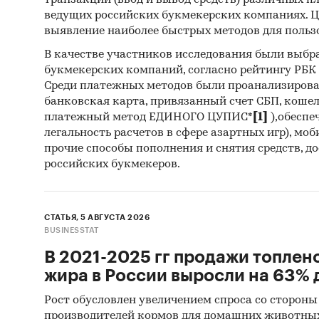
транзакций (ввод и вывод средств) различных п
В работ
ведущих российских букмекерских компаниях. Ц
произво
выявление наиболее быстрых методов для польз
Профил
В качестве участников исследования были выбр
букмекерских компаний, согласно рейтингу РБК htt
финансо
Среди платежных методов были проанализиров
информа
банковская карта, привязанный счет СБП, коше
платежный метод ЕДИНОГО ЦУПИС*
[1]
),обеспе
Cредни
легальность расчетов в сфере азартных игр), мо
прочие способы пополнения и снятия средств, д
Предств
российских букмекеров.
следую
Пара
СТАТЬЯ, 5 АВГУСТА 2026
BUSINESSTAT
В 2021-2025 гг продажи топлен
Доступ
жира в России выросли на 63% д
Прогно
Рост обусловлен увеличением спроса со стороны
производителей кормов для домашних животны