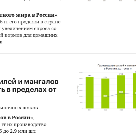
ен прогноз развития рынка парафинов (производс
, экспорта и объема рынка) на
2025-2029 гг.
на ос
тного жира в России»
,
ективных данных с поправкой на мнения эксперто
25 гг его продажи в стране
ономические тренды, изменения в регулировани
н увеличением спроса со
и т.д.
ей кормов для домашних
в.
ское количество страниц может отличаться от
ого.
к: TK Solutions
илей и мангалов
и:
Промышленность
/
...
/
Нефтехимия
/
Парафин
 в пределах от
рыночных шоков.
ов в России»
,
5 гг их производство
 до 2,9 млн шт.