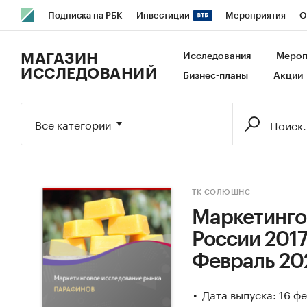
Подписка на РБК
Инвестиции
Мероприятия
О
РБК Образование
РБК Курсы
РБК Life
Тренды
В
МАГАЗИН
Исследования
Мероп
ИССЛЕДОВАНИЙ
Бизнес-планы
Акции
Исследования
Кредитные рейтинги
Франшизы
Га
Экономика
Бизнес
Технологии и медиа
Финансы
Все категории
ТК СОЛЮШНС
Маркетинго
России 2017
Февраль 20
Дата выпуска: 16 ф