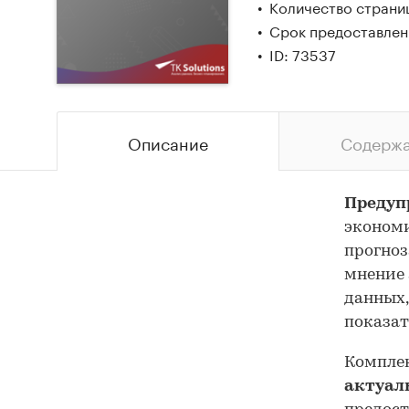
Количество страниц
Срок предоставлени
ID: 73537
Описание
Содерж
Предуп
экономи
прогноз
мнение 
данных,
показат
Комплек
актуал