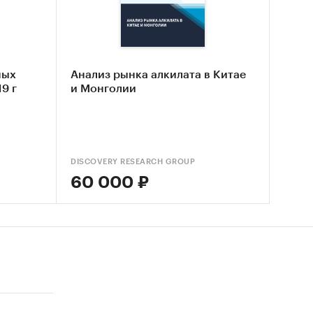
а
.
ных
Анализ рынка алкилата в Китае
9 г
и Монголии
орта и
DISCOVERY RESEARCH GROUP
60 000 ₽
%
 за
жении с