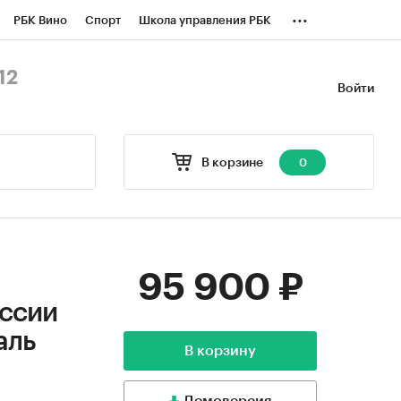
...
РБК Вино
Спорт
Школа управления РБК
БК Бизнес-среда
Дискуссионный клуб
12
Войти
оверка контрагентов
Политика
В корзине
0
95 900 ₽
оссии
аль
В корзину