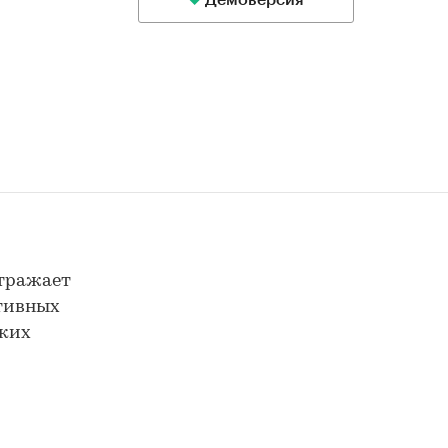
Демоверсия
отражает
ктивных
ских