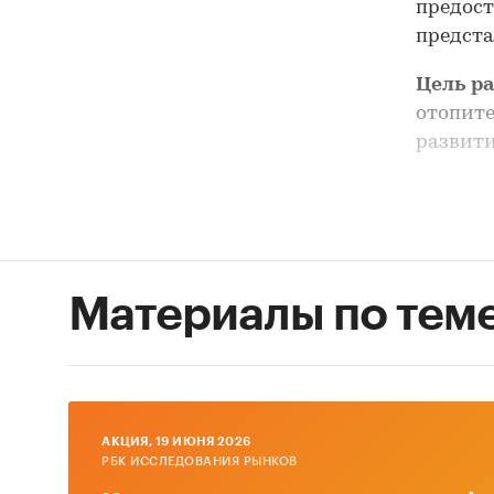
предост
предста
Цель р
отопите
развити
Состав
Объем 
прибор
Материалы по тем
Расчита
России 
показат
Описан
AКЦИЯ, 19 ИЮНЯ 2026
Произв
РБК ИССЛЕДОВАНИЯ РЫНКОВ
России