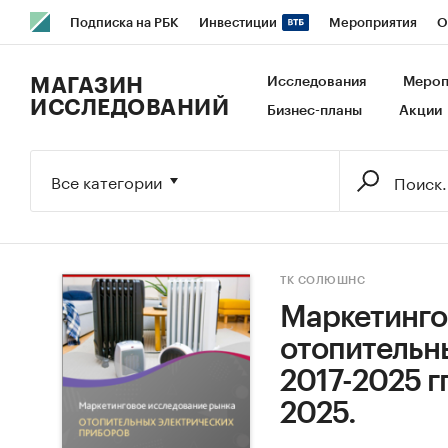
Подписка на РБК
Инвестиции
Мероприятия
О
РБК Образование
РБК Курсы
РБК Life
Тренды
В
МАГАЗИН
Исследования
Мероп
ИССЛЕДОВАНИЙ
Бизнес-планы
Акции
Исследования
Кредитные рейтинги
Франшизы
Га
Экономика
Бизнес
Технологии и медиа
Финансы
Все категории
ТК СОЛЮШНС
Маркетинго
отопительн
2017-2025 г
2025.