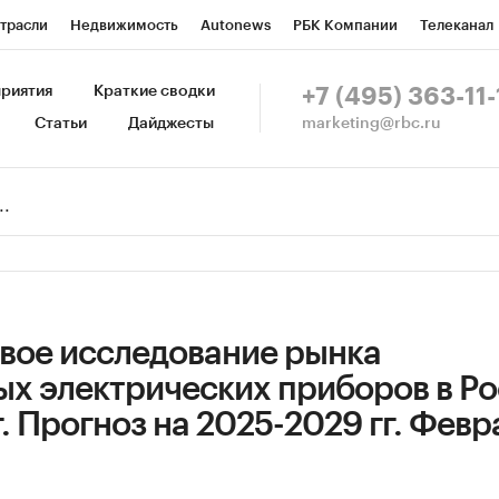
трасли
Недвижимость
Autonews
РБК Компании
Телеканал
изионеры
Национальные проекты
Город
Стиль
Крипто
Р
риятия
Краткие сводки
+7 (495) 363-11-
marketing@rbc.ru
Статьи
Дайджесты
зета
Спецпроекты СПб
Конференции СПб
Спецпроекты
Пр
Рынок наличной валюты
вое исследование рынка
ых электрических приборов в Р
г. Прогноз на 2025-2029 гг. Февр