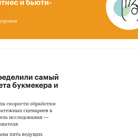
тнес и бьюти-
нговое исследование рынка отопительных
ческих приборов содержит данные о производств
доровья
ции по следующим видам:
оры отопительные электрические
на статистическая информация до
ноября 2024 го
ределили самый
 и экспорт отопительных электрических приб
ета букмекера и
ена статистическая информация о динамике имп
а отопительных электрических приборов по
ла скорости обработки
ствующим кодам ТН ВЭД. Представлена информац
латежных сценариев в
импорта и экспорта продукции за
январь 2019 - 
ель исследования —
альном и денежном выражении с детализацией в 
ователя
а также динамика средневзвешенной стоимости.
аны пять ведущих