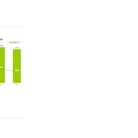
х
е
ную
их
ических
ка) на
кой на
ия в