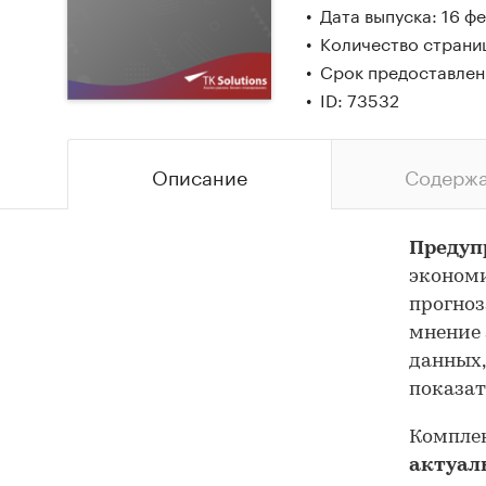
Дата выпуска: 16 ф
Количество страниц
Срок предоставлени
ID: 73532
Описание
Содерж
Предуп
экономи
прогноз
мнение 
данных,
показат
Комплек
актуал