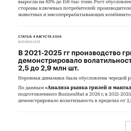
выросли на 63% до 156 тыс тонн. Рост обусловле
Профил
стороны ключевых потребителей: производител
электр
животных и мясоперерабатывающих комбинато
В работ
произво
СТАТЬЯ, 4 АВГУСТА 2026
BUSINESSTAT
Профил
В 2021-2025 гг производство гр
финансо
демонстрировало волатильность
информа
2,5 до 2,9 млн шт.
Прогно
Неровная динамика была обусловлена чередой 
прибор
По данным
«Анализа рынка грилей и мангал
подготовленного BusinesStat в 2026 г, в 2021-202
Составл
демонстрировало волатильность в пределах от 2,5
приборо
2025-20
мнения 
регулир