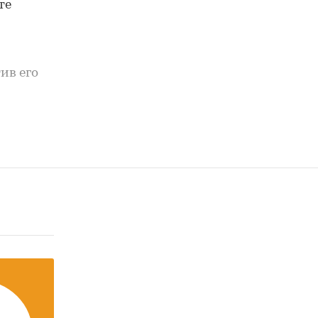
те
ив его
ких
оров в
.
 в