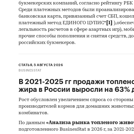
букмекерских компаний, согласно рейтингу РБК htt
*Данные
Среди платежных методов были проанализиров
Евразийс
банковская карта, привязанный счет СБП, коше
Кыргызс
платежный метод ЕДИНОГО ЦУПИС*
[1]
),обеспе
легальность расчетов в сфере азартных игр), мо
Госуда
прочие способы пополнения и снятия средств, д
российских букмекеров.
прибор
В рамка
государ
СТАТЬЯ, 5 АВГУСТА 2026
BUSINESSTAT
44-ФЗ и
года
, в
В 2021-2025 гг продажи топлен
участву
жира в России выросли на 63% д
торгах 
Рост обусловлен увеличением спроса со стороны
стоимос
производителей кормов для домашних животны
Покупат
комбинатов.
Excel. 
По данным
«Анализа рынка топленого живо
запросу
подготовленного BusinesStat в 2026 г, за 2021-20