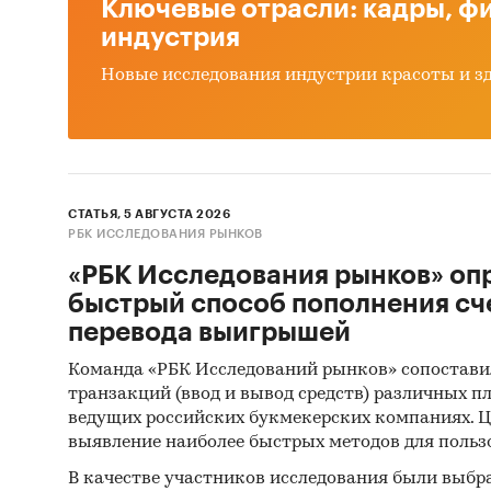
Ключевые отрасли: кадры, фи
индустрия
Маркети
электри
Новые исследования индустрии красоты и з
продук
Приб
СТАТЬЯ, 5 АВГУСТА 2026
Доступ
РБК ИССЛЕДОВАНИЯ РЫНКОВ
«РБК Исследования рынков» оп
Импорт
быстрый способ пополнения сч
Привед
перевода выигрышей
экспорт
Команда «РБК Исследований рынков» сопостави
соответ
транзакций (ввод и вывод средств) различных п
объеме 
ведущих российских букмекерских компаниях. Ц
в натур
выявление наиболее быстрых методов для польз
стран, 
В качестве участников исследования были выбр