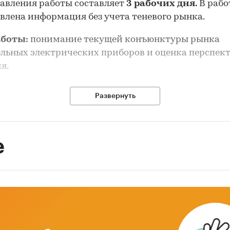
авления работы составляет
3 рабочих дня.
В рабо
влена информация без учета теневого рынка.
аботы:
понимание текущей конъюнктуры рынка
льных электрических приборов и оценка перспект
я.
 работы:
Развернуть
российского рынка отопительных электричес
ов
е
н объем рынка отопительных электрических приб
за
2020-2024 годы
. Приведены итоговые годовые
ели производства, импорта и экспорта продукции
ы динамика и основные тенденции рынка.
одство отопительных электрических приборов