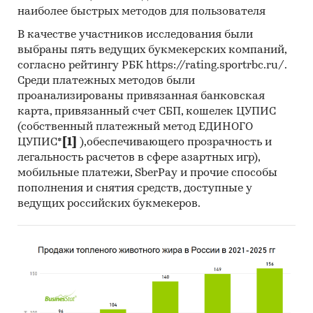
наиболее быстрых методов для пользователя
В рамках главы представлена информация о
части проведенных государственных закупок
В качестве участников исследования были
мебели 44-ФЗ и 223-ФЗ за период
с января
выбраны пять ведущих букмекерских компаний,
2017 года по декабрь 2024 года
, в которых был
согласно рейтингу РБК https://rating.sportrbc.ru/.
определен поставщик. Для компаний
Среди платежных методов были
проанализированы привязанная банковская
участвующих или планирующих участвовать в
карта, привязанный счет СБП, кошелек ЦУПИС
государственных торгах показано
(собственный платежный метод ЕДИНОГО
средневзвешенное отклонение итоговой
ЦУПИС*
[1]
),обеспечивающего прозрачность и
стоимости контрактов от их начальной
легальность расчетов в сфере азартных игр),
максимальной цены. Покупателям работы
мобильные платежи, SberPay и прочие способы
предоставляется выгрузка в формате MS Excel.
пополнения и снятия средств, доступные у
Параметры выгрузки могут быть
ведущих российских букмекеров.
скорректированы по запросу заказчика.
Профили крупнейших производителей
мебели
В работе представлены профили крупнейших
компаний-производителей мебели.Профили