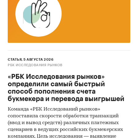
трансформируемая и не трансформируемая
в кровати, и ее части
9403 - Мебель прочая и ее части
9404 - Основы матрацные и матрацы
Представлена информация об объеме импорта
СТАТЬЯ, 5 АВГУСТА 2026
и экспорта за
январь 2019 - май 2024
в
РБК ИССЛЕДОВАНИЯ РЫНКОВ
натуральном и денежном выражении с
«РБК Исследования рынков»
детализацией в разрезе стран, а также
определили самый быстрый
динамика средневзвешенной стоимости.
способ пополнения счета
букмекера и перевода выигрышей
*Данные после января 2022 года могут быть
недоступны для стран Евразийского
Команда «РБК Исследований рынков»
экономического союза: Белоруссии, Армении,
сопоставила скорости обработки транзакций
Кыргызстана и Казахстана.
(ввод и вывод средств) различных платежных
сценариев в ведущих российских букмекерских
Государственные закупки мебели
компаниях. Цель исследования — выявление