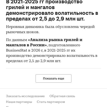
В 2021-2025 гг производство
грилей и мангалов
Доступна статистическая информация
демонстрировало волатильность в
до
декабря 2024 года
.
пределах от 2,5 до 2,9 млн шт.
Средние потребительские цены
Неровная динамика была обусловлена чередой
Показана динамика розничных цен по
рыночных шоков.
следующим категориям товаров:
По данным
«Анализа рынка грилей и
Стул с мягким сиденьем, шт.
мангалов в России»
, подготовленного
BusinesStat в 2026 г, в 2021-2025 гг их
Табурет для кухни, шт.
производство демонстрировало волатильность в
Набор корпусной мебели, комплект
пределах от 2,5 до 2,9 млн шт.
Шкаф для платья и белья, шт.
Шкаф-вешалка для прихожей, шт.
Показать еще
Стол рабочий кухонный, шт.
Диван-кровать, шт.
Заказать исследование
Обратная связь
Шкаф навесной кухонный (полка),
Наши партнеры
Стать партнером