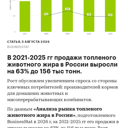
компаний показывают информацию о
динамике финансовых показателей компаний,
актуальную контактную информацию,
основных учредителей и т.д.
Цены на продукцию
СТАТЬЯ, 5 АВГУСТА 2026
Средние цены производителей
BUSINESSTAT
Предствлены месячные данные о ценах
В 2021-2025 гг продажи топленого
производителей на следующие виды
животного жира в России выросли
продукции:
на 63% до 156 тыс тонн.
Матрасы, кроме матрасных основ
Рост обусловлен увеличением спроса со стороны
ключевых потребителей: производителей кормов
Столы кухонные
для домашних животных и
Шкафы кухонные
мясоперерабатывающих комбинатов.
Диваны, софы, кушетки с деревянным
По данным
«Анализа рынка топленого
каркасом, трансформируемые в кровати
животного жира в России»
, подготовленного
BusinesStat в 2026 г, за 2021-2025 гг его продажи в
Кровати деревянные для взрослых