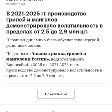
объема рынка) на
2025-2029 гг.
на основе
BUSINESSTAT
ретроспективных данных с поправкой на
В 2021-2025 гг производство
мнения экспертов, макроэкономические
грилей и мангалов
тренды, изменения в регулировании отрасли и
демонстрировало волатильность в
т.д.
пределах от 2,5 до 2,9 млн шт.
Фактическое количество страниц может
Неровная динамика была обусловлена чередой
отличаться от указанного.
рыночных шоков.
Источник: TK Solutions
По данным
«Анализа рынка грилей и
мангалов в России»
, подготовленного
Категории:
Потребительские товары
/
BusinesStat в 2026 г, в 2021-2025 гг их
Аптеки
/
Медицинские изделия
производство демонстрировало волатильность в
Потребительские товары
/
Аптеки
/
пределах от 2,5 до 2,9 млн шт.
Медицинские приборы
Промышленность
/
Электроника
/
Медицинское оборудование
Россия
Показать еще