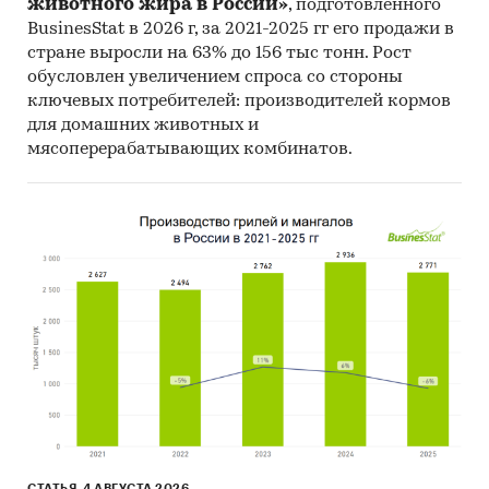
Профили крупнейших производителей
животного жира в России»
, подготовленного
BusinesStat в 2026 г, за 2021-2025 гг его продажи в
аппаратов ультрафиолетового или
стране выросли на 63% до 156 тыс тонн. Рост
инфракрасного излучения
обусловлен увеличением спроса со стороны
В работе представлены профили крупнейших
ключевых потребителей: производителей кормов
компаний-производителей аппаратов
для домашних животных и
мясоперерабатывающих комбинатов.
ультрафиолетового или инфракрасного
излучения.
Профили компаний показывают информацию
о динамике финансовых показателей
компаний, актуальную контактную
информацию, основных учредителей и т.д.
Прогноз развития рынка аппаратов
ультрафиолетового или инфракрасного
излучения
Составлен прогноз развития рынка аппаратов
ультрафиолетового или инфракрасного
излучения (производства, импорта, экспорта и
СТАТЬЯ, 4 АВГУСТА 2026