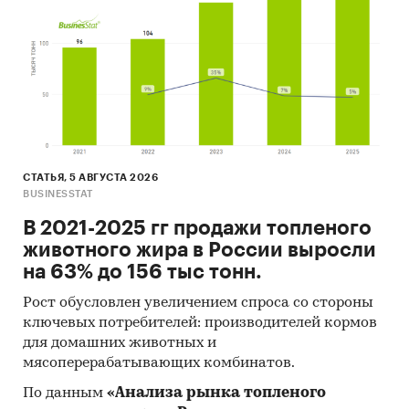
Государственные закупки аппаратов
ультрафиолетового или инфракрасного
излучения
В рамках главы представлена информация о
части проведенных государственных закупок
аппаратов ультрафиолетового или
инфракрасного излучения 44-ФЗ и 223-ФЗ за
СТАТЬЯ, 5 АВГУСТА 2026
период
с января 2017 года по декабрь 2024
BUSINESSTAT
года
, в которых был определен поставщик. Для
В 2021-2025 гг продажи топленого
компаний участвующих или планирующих
животного жира в России выросли
участвовать в государственных торгах
на 63% до 156 тыс тонн.
показано средневзвешенное отклонение
итоговой стоимости контрактов от их
Рост обусловлен увеличением спроса со стороны
начальной максимальной цены. Покупателям
ключевых потребителей: производителей кормов
работы предоставляется выгрузка в формате
для домашних животных и
MS Excel. Параметры выгрузки могут быть
мясоперерабатывающих комбинатов.
скорректированы по запросу заказчика.
По данным
«Анализа рынка топленого