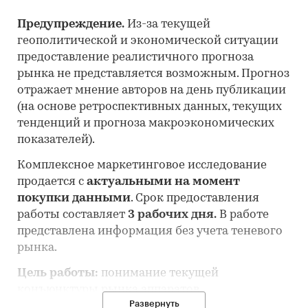
Предупреждение.
Из-за текущей
геополитической и экономической ситуации
предоставление реалистичного прогноза
рынка не представляется возможным. Прогноз
отражает мнение авторов на день публикации
(на основе ретроспективных данных, текущих
тенденций и прогноза макроэкономических
показателей).
Комплексное маркетинговое исследование
продается с
актуальными на момент
покупки данными
. Срок предоставления
работы составляет
3 рабочих дня.
В работе
представлена информация без учета теневого
рынка.
Цель работы:
понимание текущей
конъюнктуры рынка аппаратов
Развернуть
ультрафиолетового или инфракрасного