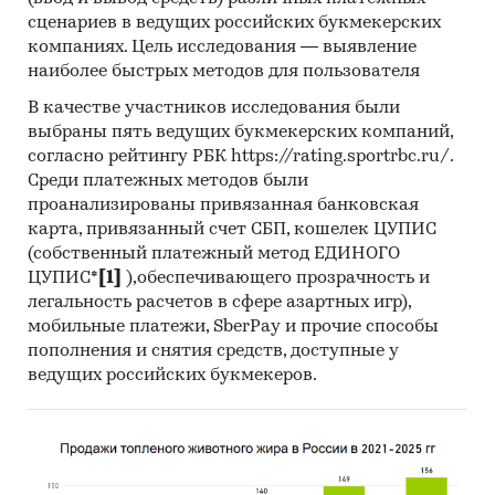
ультразвуковой терапии, аппара
сценариев в ведущих российских букмекерских
компаниях. Цель исследования — выявление
901920 - Аппаратура для озоновой,
наиболее быстрых методов для пользователя
кислородной, аэрозольной терапии,
В качестве участников исследования были
искусственного дыхания или прочая
выбраны пять ведущих букмекерских компаний,
терапевтическая дыхательная аппаратура
согласно рейтингу РБК https://rating.sportrbc.ru/.
(ингаляторы)
Среди платежных методов были
проанализированы привязанная банковская
карта, привязанный счет СБП, кошелек ЦУПИС
Представлена информация об объеме импорта
(собственный платежный метод ЕДИНОГО
и экспорта за
январь 2019 - май 2024
в
ЦУПИС*
[1]
),обеспечивающего прозрачность и
натуральном и денежном выражении с
легальность расчетов в сфере азартных игр),
детализацией в разрезе стран, а также
мобильные платежи, SberPay и прочие способы
пополнения и снятия средств, доступные у
динамика средневзвешенной стоимости.
ведущих российских букмекеров.
*Данные после января 2022 года могут быть
недоступны для стран Евразийского
экономического союза: Белоруссии, Армении,
Кыргызстана и Казахстана.