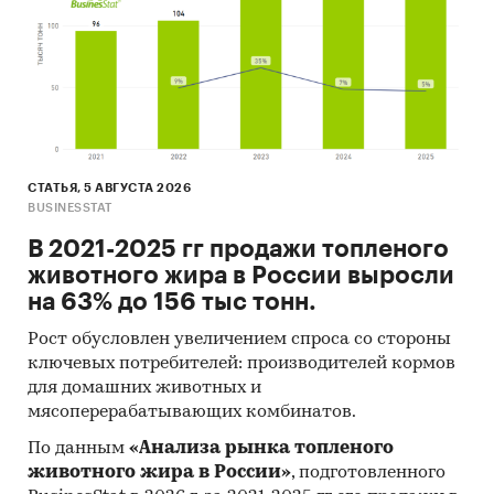
Средние потребительские цены
Показана динамика розничных цен по
следующим категориям товаров:
Паста зубная, 100 г (100 мл)
СТАТЬЯ, 5 АВГУСТА 2026
BUSINESSTAT
Доступна статистическая информация
до
декабря 2024 года
.
В 2021-2025 гг продажи топленого
животного жира в России выросли
Прогноз развития рынка зубных паст
на 63% до 156 тыс тонн.
Составлен прогноз развития рынка зубных
Рост обусловлен увеличением спроса со стороны
паст (производства, импорта, экспорта и
ключевых потребителей: производителей кормов
объема рынка) на
2025-2029 гг.
на основе
для домашних животных и
ретроспективных данных с поправкой на
мясоперерабатывающих комбинатов.
мнения экспертов, макроэкономические
По данным
«Анализа рынка топленого
тренды, изменения в регулировании отрасли и
животного жира в России»
, подготовленного
т.д.