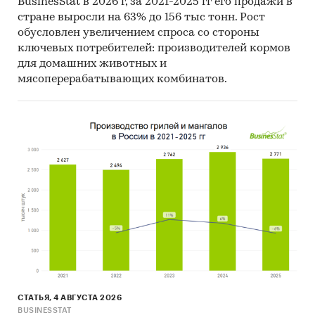
BusinesStat в 2026 г, за 2021-2025 гг его продажи в
стране выросли на 63% до 156 тыс тонн. Рост
Фактическое количество страниц может
обусловлен увеличением спроса со стороны
отличаться от указанного.
ключевых потребителей: производителей кормов
Источник: TK Solutions
для домашних животных и
мясоперерабатывающих комбинатов.
Категории:
Потребительские товары
/
...
/
Предметы личной гигиены
/
Зубные щетки и
паста
Россия
СТАТЬЯ, 4 АВГУСТА 2026
BUSINESSTAT