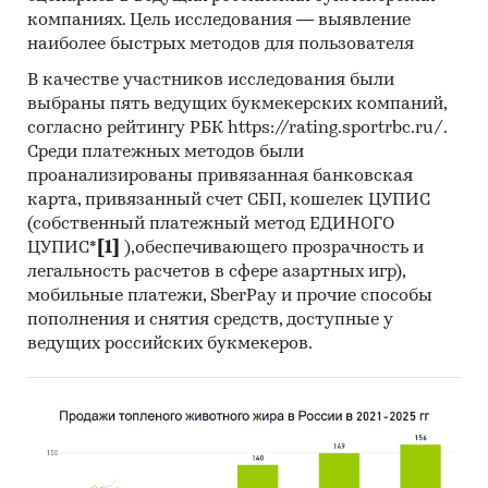
компаний-производителей зубных
компаниях. Цель исследования — выявление
паст.Профили компаний показывают
наиболее быстрых методов для пользователя
информацию о динамике финансовых
В качестве участников исследования были
показателей компаний, актуальную
выбраны пять ведущих букмекерских компаний,
контактную информацию, основных
согласно рейтингу РБК https://rating.sportrbc.ru/.
учредителей и т.д.
Среди платежных методов были
проанализированы привязанная банковская
Цены на продукцию
карта, привязанный счет СБП, кошелек ЦУПИС
(собственный платежный метод ЕДИНОГО
Средние цены производителей
ЦУПИС*
[1]
),обеспечивающего прозрачность и
Предствлены месячные данные о ценах
легальность расчетов в сфере азартных игр),
производителей на следующие виды
мобильные платежи, SberPay и прочие способы
пополнения и снятия средств, доступные у
продукции:
ведущих российских букмекеров.
Пасты зубные
Доступна статистическая информация
до
декабря 2024 года
.