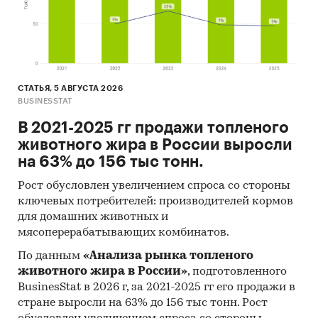
участвовать в государственных торгах
показано средневзвешенное отклонение
итоговой стоимости контрактов от их
начальной максимальной цены. Покупателям
работы предоставляется выгрузка в формате
MS Excel. Параметры выгрузки могут быть
СТАТЬЯ, 5 АВГУСТА 2026
BUSINESSTAT
скорректированы по запросу заказчика.
В 2021-2025 гг продажи топленого
Профили крупнейших производителей
животного жира в России выросли
животных жиров
на 63% до 156 тыс тонн.
В работе представлены профили крупнейших
Рост обусловлен увеличением спроса со стороны
компаний-производителей животных
ключевых потребителей: производителей кормов
жиров.Профили компаний показывают
для домашних животных и
информацию о динамике финансовых
мясоперерабатывающих комбинатов.
показателей компаний, актуальную
По данным
«Анализа рынка топленого
контактную информацию, основных
животного жира в России»
, подготовленного
учредителей и т.д.
BusinesStat в 2026 г, за 2021-2025 гг его продажи в
Cредние цены производителей
стране выросли на 63% до 156 тыс тонн. Рост