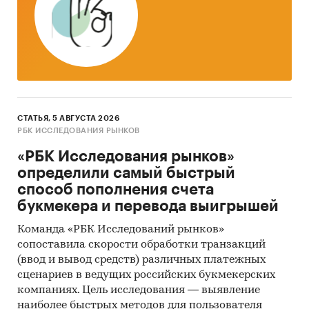
Жир бараний
Доступна статистическая информация до
ноября 2024 года
.
Импорт и экспорт животных жиров
СТАТЬЯ, 5 АВГУСТА 2026
Приведена статистическая информация о
РБК ИССЛЕДОВАНИЯ РЫНКОВ
динамике импорта и экспорта животных
«РБК Исследования рынков»
жиров по следующи кодам ТН ВЭД:
определили самый быстрый
способ пополнения счета
150200 - Жир крупного рогатого скота, овец
букмекера и перевода выигрышей
или коз
Команда «РБК Исследований рынков»
209001100 - Свиной жир подкожный
сопоставила скорости обработки транзакций
1501109000 - Лярд
(ввод и вывод средств) различных платежных
сценариев в ведущих российских букмекерских
1501201000 - Жир свиной прочий
компаниях. Цель исследования — выявление
наиболее быстрых методов для пользователя