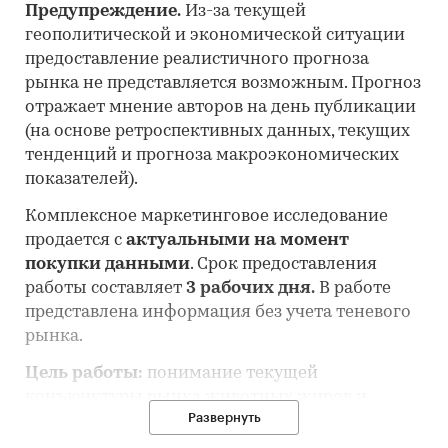
Предупреждение.
Из-за текущей
геополитической и экономической ситуации
предоставление реалистичного прогноза
рынка не представляется возможным. Прогноз
отражает мнение авторов на день публикации
(на основе ретроспективных данных, текущих
тенденций и прогноза макроэкономических
показателей).
Комплексное маркетинговое исследование
продается с
актуальными на момент
покупки данными
. Срок предоставления
работы составляет
3 рабочих дня.
В работе
представлена информация без учета теневого
рынка.
Цель работы:
понимание текущей
конъюнктуры рынка животных жиров и
Развернуть
оценка перспектив его развития.