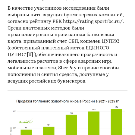
Представлена информация об объеме импорта
В качестве участников исследования были
выбраны пять ведущих букмекерских компаний,
и экспорта за
январь 2019 - май 2024
в
согласно рейтингу РБК https://rating.sportrbc.ru/.
натуральном и денежном выражении с
Среди платежных методов были
детализацией в разрезе стран, а также
проанализированы привязанная банковская
динамика средневзвешенной стоимости.
карта, привязанный счет СБП, кошелек ЦУПИС
(собственный платежный метод ЕДИНОГО
*Данные после января 2022 года могут быть
ЦУПИС*
[1]
),обеспечивающего прозрачность и
недоступны для стран Евразийского
легальность расчетов в сфере азартных игр),
экономического союза: Белоруссии, Армении,
мобильные платежи, SberPay и прочие способы
Кыргызстана и Казахстана.
пополнения и снятия средств, доступные у
Государственные закупки животных жиров
ведущих российских букмекеров.
В рамках главы представлена информация о
части проведенных государственных закупок
животных жиров 44-ФЗ и 223-ФЗ за период
с
января 2017 года по декабрь 2024 года
, в
которых был определен поставщик. Для
компаний участвующих или планирующих