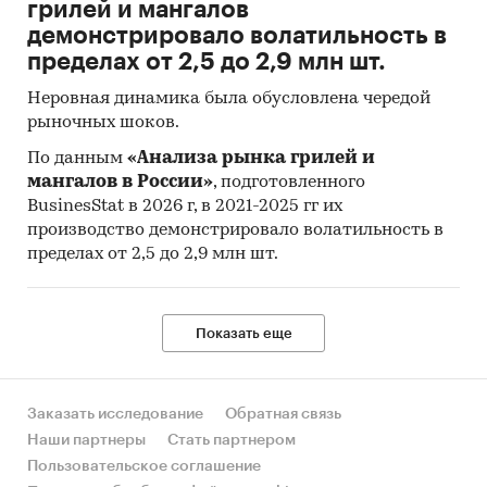
грилей и мангалов
демонстрировало волатильность в
Фактическое количество страниц может
пределах от 2,5 до 2,9 млн шт.
отличаться от указанного.
Неровная динамика была обусловлена чередой
Источник: TK Solutions
рыночных шоков.
Категории:
Россия
По данным
«Анализа рынка грилей и
Свиной жир
мангалов в России»
, подготовленного
Жир
BusinesStat в 2026 г, в 2021-2025 гг их
производство демонстрировало волатильность в
пределах от 2,5 до 2,9 млн шт.
Показать еще
Заказать исследование
Обратная связь
Наши партнеры
Стать партнером
Пользовательское соглашение