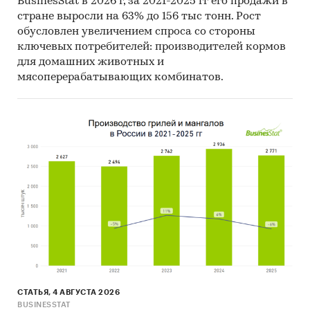
BusinesStat в 2026 г, за 2021-2025 гг его продажи в
Объем и структура выборки
стране выросли на 63% до 156 тыс тонн. Рост
Процедура контент-анализа документов не
обусловлен увеличением спроса со стороны
предполагает расчета объема выборочной
ключевых потребителей: производителей кормов
совокупности. Обработке и анализу подлежат
для домашних животных и
все доступные исследователю документы.
мясоперерабатывающих комбинатов.
Категории:
Сельское хозяйство
/
...
/
Зелень,
салаты
/
Хмель
Россия
СТАТЬЯ, 4 АВГУСТА 2026
BUSINESSTAT