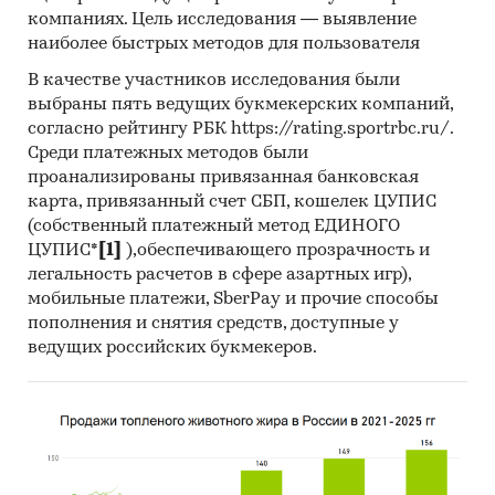
Материалы DataMonitor, EuroMonitor,
компаниях. Цель исследования — выявление
Eurostat.
наиболее быстрых методов для пользователя
Печатные и электронные деловые и
В качестве участников исследования были
выбраны пять ведущих букмекерских компаний,
специализированные издания,
согласно рейтингу РБК https://rating.sportrbc.ru/.
аналитические обзоры.
Среди платежных методов были
Ресурсы сети Интернет в России и мире.
проанализированы привязанная банковская
карта, привязанный счет СБП, кошелек ЦУПИС
Экспертные опросы.
(собственный платежный метод ЕДИНОГО
Материалы участников отечественного и
ЦУПИС*
[1]
),обеспечивающего прозрачность и
мирового рынков.
легальность расчетов в сфере азартных игр),
мобильные платежи, SberPay и прочие способы
Результаты исследований маркетинговых и
пополнения и снятия средств, доступные у
консалтинговых агентств.
ведущих российских букмекеров.
Материалы отраслевых учреждений и базы
данных.
Результаты ценовых мониторингов.
Материалы и базы данных статистики ООН