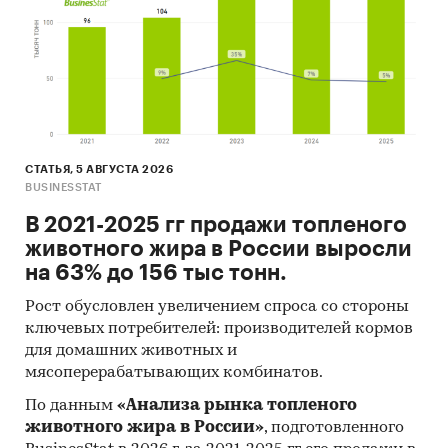
(United Nations Statistics Division:
Commodity Trade Statistics, Industrial
Commodity Statistics, Food and Agriculture
Organization и др.).
Материалы Международного Валютного
Фонда (International Monetary Fund).
Материалы Всемирного банка (World Bank).
СТАТЬЯ, 5 АВГУСТА 2026
BUSINESSTAT
Материалы ВТО (World Trade Organization).
В 2021-2025 гг продажи топленого
Материалы Организации экономического
животного жира в России выросли
сотрудничества и развития (Organization for
на 63% до 156 тыс тонн.
Economic Cooperation and Development).
Рост обусловлен увеличением спроса со стороны
Материалы International Trade Centre.
ключевых потребителей: производителей кормов
для домашних животных и
Материалы Index Mundi.
мясоперерабатывающих комбинатов.
Результаты исследований DISCOVERY
По данным
«Анализа рынка топленого
Research Group.
животного жира в России»
, подготовленного