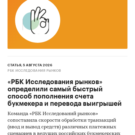
так называемые (1) Традиционный
(качественный) контент-анализ интервью и
документов и (2) Квантитативный
(количественный) анализ с применением
пакетов программ, к которым имеет доступ
наше агентство.
Контент-анализ выполняется в рамках
проведения Desk Research (кабинетное
исследование). В общем виде целью
СТАТЬЯ, 5 АВГУСТА 2026
кабинетного исследования является
РБК ИССЛЕДОВАНИЯ РЫНКОВ
проанализировать ситуацию на рынке шишек
«РБК Исследования рынков»
хмеля для воды и получить (рассчитать)
определили самый быстрый
показатели, характеризующие его состояние в
способ пополнения счета
настоящее время и в будущем.
букмекера и перевода выигрышей
Источники получения информации
Команда «РБК Исследований рынков»
сопоставила скорости обработки транзакций
Базы данных Федеральной Таможенной
(ввод и вывод средств) различных платежных
службы РФ, ФСГС РФ (Росстат).
сценариев в ведущих российских букмекерских