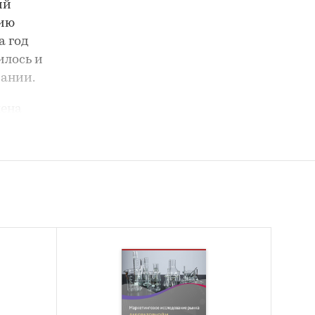
ий
цию
а год
илось и
вании.
лена
8,7 тыс
влено
1% всего
с шт.
и,
 марок
е
ческих