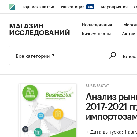
Подписка на РБК
Инвестиции
Мероприятия
О
РБК Образование
РБК Курсы
РБК Life
Тренды
В
МАГАЗИН
Исследования
Мероп
ИССЛЕДОВАНИЙ
Бизнес-планы
Акции
Исследования
Кредитные рейтинги
Франшизы
Га
Экономика
Бизнес
Технологии и медиа
Финансы
Все категории
BUSINESSTAT
Анализ рын
2017-2021 г
импортозам
Дата выпуска: 1 авг