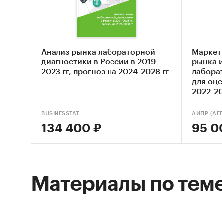
связей 
существ
частич
лаборат
Анализ рынка лабораторной
Маркет
медици
диагностики в России в 2019-
рынка 
список 
2023 гг, прогноз на 2024-2028 гг
лабора
для оце
правооб
2022-20
из стр
повысит
BUSINESSTAT
продукц
134 400 ₽
95 0
Дело в 
лаборат
импорте
оценива
Материалы по тем
лаборат
Беларус
Беларус