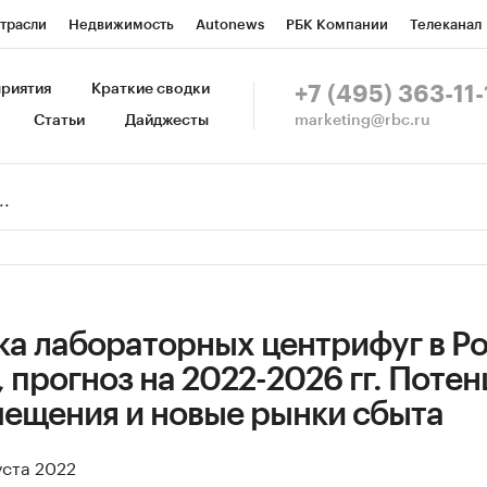
трасли
Недвижимость
Autonews
РБК Компании
Телеканал
изионеры
Национальные проекты
Город
Стиль
Крипто
Р
риятия
Краткие сводки
+7 (495) 363-11-
marketing@rbc.ru
Статьи
Дайджесты
зета
Спецпроекты СПб
Конференции СПб
Спецпроекты
Пр
Рынок наличной валюты
ка лабораторных центрифуг в Ро
г, прогноз на 2022-2026 гг. Поте
ещения и новые рынки сбыта
уста 2022