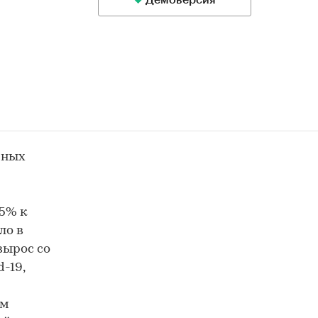
Демоверсия
рных
,5% к
ло в
вырос со
-19,
ом