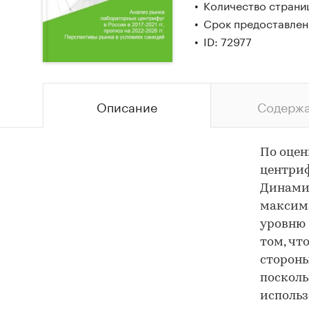
Количество страниц
Срок предоставлени
ID: 72977
Описание
Содерж
По оцен
центрифу
Динами
максима
уровню 
том, чт
стороны
посколь
использ