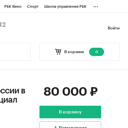
...
РБК Вино
Спорт
Школа управления РБК
БК Бизнес-среда
Дискуссионный клуб
12
Войти
оверка контрагентов
Политика
В корзине
0
80 000 ₽
ссии в
нциал
В корзину