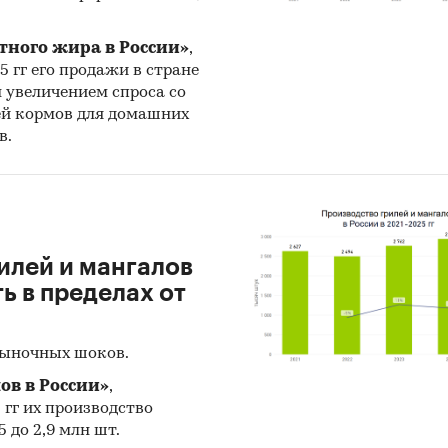
ральная налоговая служба РФ
женный союз ЕАЭС
тного жира в России»
,
25 гг его продажи в стране
ация BusinesStat:
н увеличением спроса со
ей кормов для домашних
т торговли лабораторными центрифугами
в.
с экспертов рынка лабораторного оборудования
и:
Промышленность
/
...
/
Медицинское оборудование
/
Лабор
ание
илей и мангалов
замещение
 в пределах от
рыночных шоков.
ов в России»
,
5 гг их производство
 до 2,9 млн шт.