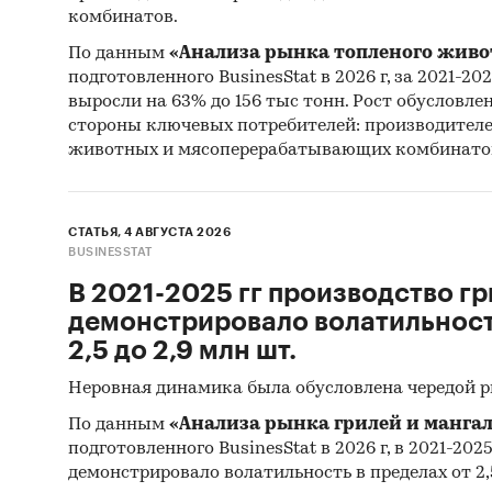
Феде
комбинатов.
Тамо
По данным
«Анализа рынка топленого живо
подготовленного BusinesStat в 2026 г, за 2021-20
Информ
выросли на 63% до 156 тыс тонн. Рост обусловле
стороны ключевых потребителей: производител
Ауди
животных и мясоперерабатывающих комбинато
Опро
Категори
СТАТЬЯ, 4 АВГУСТА 2026
оборудов
BUSINESSTAT
Россия
В 2021-2025 гг производство гр
Импорто
демонстрировало волатильность
2,5 до 2,9 млн шт.
Неровная динамика была обусловлена чередой 
По данным
«Анализа рынка грилей и мангал
подготовленного BusinesStat в 2026 г, в 2021-202
демонстрировало волатильность в пределах от 2,5