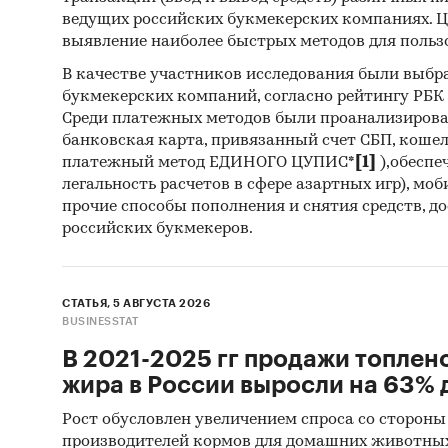
произв
ведущих российских букмекерских компаниях. Ц
Ветзоот
выявление наиболее быстрых методов для польз
В качестве участников исследования были выбр
В обзо
букмекерских компаний, согласно рейтингу РБК htt
экспор
Среди платежных методов были проанализиров
рейтин
банковская карта, привязанный счет СБП, коше
лабора
платежный метод ЕДИНОГО ЦУПИС*
[1]
),обеспе
зарубе
легальность расчетов в сфере азартных игр), мо
прочие способы пополнения и снятия средств, д
При по
российских букмекеров.
статис
Информ
СТАТЬЯ, 5 АВГУСТА 2026
BUSINESSTAT
Феде
В 2021-2025 гг продажи топлен
Мини
жира в России выросли на 63% д
Феде
Рост обусловлен увеличением спроса со стороны
производителей кормов для домашних животны