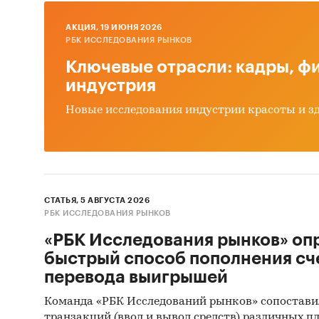
оборудо
AКЦИЯ, 19 ИЮНЯ 2026
«Анали
РБК ИССЛЕДОВАНИЯ РЫНКОВ
гг, про
Ключевые отрасли: кадры, фи
новые 
индустрия
необхо
оценки 
Новые исследования индустрии красоты и з
Экон
Бала
цент
СТАТЬЯ, 5 АВГУСТА 2026
Прод
РБК ИССЛЕДОВАНИЯ РЫНКОВ
Прои
«РБК Исследования рынков» оп
цент
быстрый способ пополнения сч
перевода выигрышей
Эксп
Команда «РБК Исследований рынков» сопостави
Привед
транзакций (ввод и вывод средств) различных п