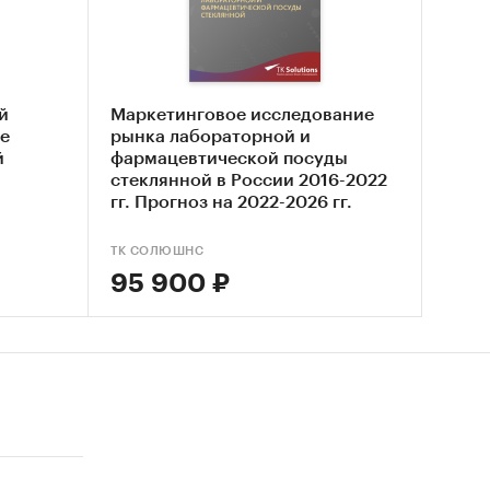
ацию
я
й
Маркетинговое исследование
ом в
е
рынка лабораторной и
шения
й
фармацевтической посуды
стеклянной в России 2016-2022
трифуг
гг. Прогноз на 2022-2026 гг.
Август 2022.
 и
ТК СОЛЮШНС
Китая).
95 900 ₽
о доля в
тавки
ами
лялись
 2021 г