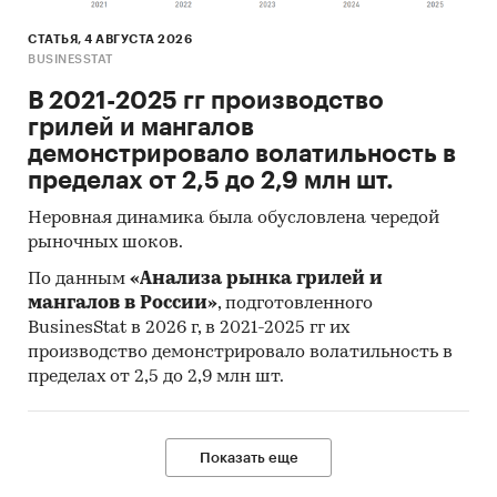
показателей:
СТАТЬЯ, 4 АВГУСТА 2026
Категория продукта
BUSINESSTAT
Группа продукта
В 2021-2025 гг производство
грилей и мангалов
Производитель
демонстрировало волатильность в
Год импорта/экспорта
пределах от 2,5 до 2,9 млн шт.
Месяц импорта/экспорта
Неровная динамика была обусловлена чередой
Компании получатели и отправители
рыночных шоков.
товара
По данным
«Анализа рынка грилей и
Страны получатели, отправители и
мангалов в России»
, подготовленного
BusinesStat в 2026 г, в 2021-2025 гг их
производители товара
производство демонстрировало волатильность в
Объем импорта и экспорта в натуральном
пределах от 2,5 до 2,9 млн шт.
выражении
Объем импорта и экспорта в стоимостном
выражении
Показать еще