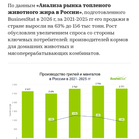
Economic Cooperation and Development).
По данным
«Анализа рынка топленого
Материалы International Trade Centre.
животного жира в России»
, подготовленного
BusinesStat в 2026 г, за 2021-2025 гг его продажи в
Материалы Index Mundi.
стране выросли на 63% до 156 тыс тонн. Рост
Результаты исследований DISCOVERY
обусловлен увеличением спроса со стороны
Research Group.
ключевых потребителей: производителей кормов
для домашних животных и
Объем и структура выборки
мясоперерабатывающих комбинатов.
Процедура контент-анализа документов не
предполагает расчета объема выборочной
совокупности. Обработке и анализу подлежат
все доступные исследователю документы.
К отчету прилагается обработанная и
пригодная к дальнейшему использованию
база
данных с подробной информацией об
импорте в Россию и экспорте из России
дефектоскопов ультразвуковых.
База
включает в себя большое число различных