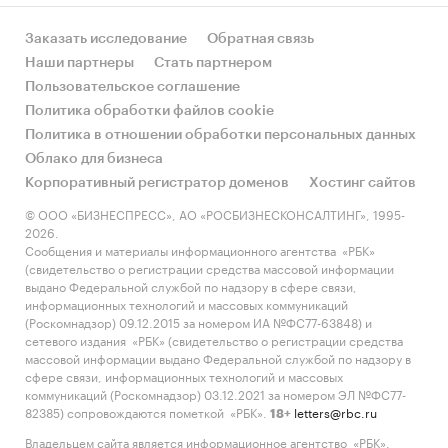
Содержащиеся в базе данных сведения
позволят Вам самостоятельно выполнить
Заказать исследование
Обратная связь
любые требующиеся запросы, которые не
Наши партнеры
Стать партнером
включены в отчет.
Пользовательское соглашение
Категории:
Политика обработки файлов cookie
Промышленность
/
Промышленное
оборудование
Политика в отношении обработки персональных данных
Россия
Облако для бизнеса
Корпоративный регистратор доменов
Хостинг сайтов
© ООО «БИЗНЕСПРЕСС», АО «РОСБИЗНЕСКОНСАЛТИНГ», 1995-
2026.
Сообщения и материалы информационного агентства «РБК»
(свидетельство о регистрации средства массовой информации
выдано Федеральной службой по надзору в сфере связи,
информационных технологий и массовых коммуникаций
(Роскомнадзор) 09.12.2015 за номером ИА №ФС77-63848) и
сетевого издания «РБК» (свидетельство о регистрации средства
массовой информации выдано Федеральной службой по надзору в
сфере связи, информационных технологий и массовых
коммуникаций (Роскомнадзор) 03.12.2021 за номером ЭЛ №ФС77-
82385) сопровождаются пометкой «РБК».
letters@rbc.ru
18+
Владельцем сайта является информационное агентство «РБК».