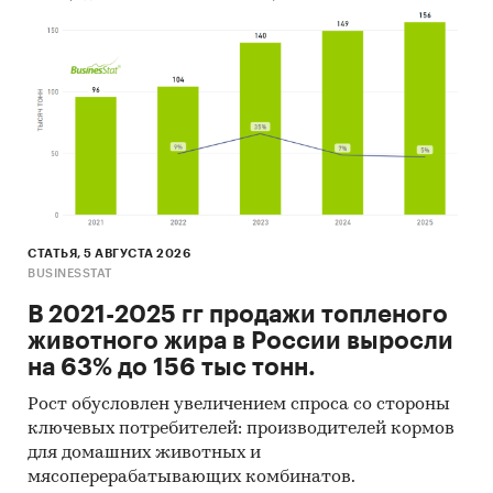
консалтинговых агентств.
Материалы отраслевых учреждений и базы
данных.
Результаты ценовых мониторингов.
Материалы и базы данных статистики ООН
(United Nations Statistics Division:
Commodity Trade Statistics, Industrial
Commodity Statistics, Food and Agriculture
СТАТЬЯ, 5 АВГУСТА 2026
Organization и др.).
BUSINESSTAT
Материалы Международного Валютного
В 2021-2025 гг продажи топленого
Фонда (International Monetary Fund).
животного жира в России выросли
на 63% до 156 тыс тонн.
Материалы Всемирного банка (World Bank).
Рост обусловлен увеличением спроса со стороны
Материалы ВТО (World Trade Organization).
ключевых потребителей: производителей кормов
Материалы Организации экономического
для домашних животных и
сотрудничества и развития (Organization for
мясоперерабатывающих комбинатов.