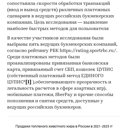
сопоставила скорости обработки транзакций
(рассчитать) показатели, характеризующие его
(ввод и вывод средств) различных платежных
состояние в настоящее время и в будущем.
сценариев в ведущих российских букмекерских
компаниях. Цель исследования — выявление
Источники получения информации
наиболее быстрых методов для пользователя
Базы данных Федеральной Таможенной
В качестве участников исследования были
службы РФ, ФСГС РФ (Росстат).
выбраны пять ведущих букмекерских компаний,
согласно рейтингу РБК https://rating.sportrbc.ru/.
Материалы DataMonitor, EuroMonitor,
Среди платежных методов были
Eurostat.
проанализированы привязанная банковская
Печатные и электронные деловые и
карта, привязанный счет СБП, кошелек ЦУПИС
специализированные издания,
(собственный платежный метод ЕДИНОГО
аналитические обзоры.
ЦУПИС*
[1]
),обеспечивающего прозрачность и
легальность расчетов в сфере азартных игр),
Ресурсы сети Интернет в России и мире.
мобильные платежи, SberPay и прочие способы
Экспертные опросы.
пополнения и снятия средств, доступные у
ведущих российских букмекеров.
Материалы участников отечественного и
мирового рынков.
Результаты исследований маркетинговых и