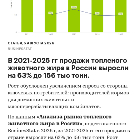
сфера услуг
IT
прочие отрасли
по размерам предприятий, использующих
СТАТЬЯ, 5 АВГУСТА 2026
BUSINESSTAT
коллтрекинг:
В 2021-2025 гг продажи топленого
крупные предприятия
животного жира в России выросли
малые предприятия
на 63% до 156 тыс тонн.
микропредприятия
Рост обусловлен увеличением спроса со стороны
ключевых потребителей: производителей кормов
средние предприятия
для домашних животных и
Приведена информация о ключевых
мясоперерабатывающих комбинатов.
операторах рынка коллтрекинга.
По данным
«Анализа рынка топленого
Информация о показателях деятельности
животного жира в России»
, подготовленного
операторов рынка приводится в объеме,
BusinesStat в 2026 г, за 2021-2025 гг его продажи в
доступном на официальных сайтах
стране выросли на 63% до 156 тыс тонн. Рост