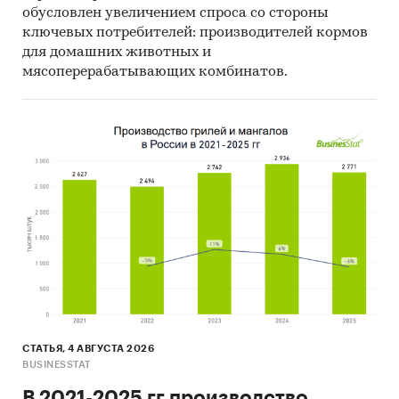
компаний.
обусловлен увеличением спроса со стороны
ключевых потребителей: производителей кормов
При подготовке обзора используется
для домашних животных и
официальная статистика и собранные
мясоперерабатывающих комбинатов.
данные:
Федеральная служба государственной
статистики (Росстат)
Федеральная налоговая служба
Ассоциация коммуникационных агентств
России (АКАР)
Информация, собранная BusinesStat:
оценки экспертов рынка рекламы и
маркетинга
финансовая отчетность операторов рынка
СТАТЬЯ, 4 АВГУСТА 2026
коллтрекинга
BUSINESSTAT
Категории:
В 2021-2025 гг производство
Россия