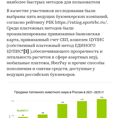
наиболее быстрых методов для пользователя
В обзоре рынок коллтрекинга
сегментирован:
В качестве участников исследования были
выбраны пять ведущих букмекерских компаний,
по видам продуктов:
согласно рейтингу РБК https://rating.sportrbc.ru/.
Среди платежных методов были
динамический коллтрекинг
проанализированы привязанная банковская
комбинированный коллтрекинг
карта, привязанный счет СБП, кошелек ЦУПИС
(собственный платежный метод ЕДИНОГО
статический коллтрекинг
ЦУПИС*
[1]
),обеспечивающего прозрачность и
по отраслям предприятий, использующих
легальность расчетов в сфере азартных игр),
коллтрекинг:
мобильные платежи, SberPay и прочие способы
пополнения и снятия средств, доступные у
бизнес-услуги
ведущих российских букмекеров.
медицина и красота
оптовая торговля
производство
розничная торговля
строительство и недвижимость