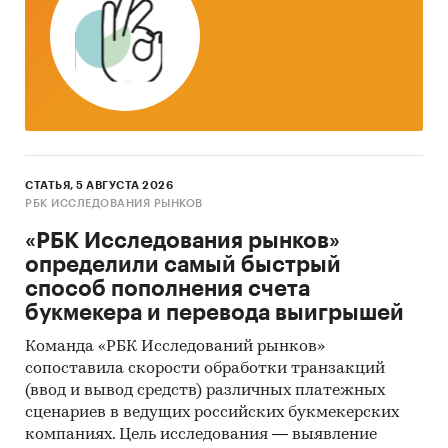
оценки перспектив его развития:
потенциал рынка коллтрекинга
стоимостные и натуральные объемы рынка
сервисов calltracking
средние цены коллтрекинга
инвестиционные и финансовые показатели
СТАТЬЯ, 5 АВГУСТА 2026
РБК ИССЛЕДОВАНИЯ РЫНКОВ
отрасли
«РБК Исследования рынков»
рейтинги предприятий отрасли
определили самый быстрый
Рынок коллтрекинга включает продажи
способ пополнения счета
сервиса отслеживания звонков и
букмекера и перевода выигрышей
сопутствующих инструментов аналитики. В
Команда «РБК Исследований рынков»
объеме рынка не учитываются услуги по
сопоставила скорости обработки транзакций
сквозной аналитике и инструменты
(ввод и вывод средств) различных платежных
маркетинга, предлагаемые отдельно от
сценариев в ведущих российских букмекерских
услуг отслеживания звонков.
компаниях. Цель исследования — выявление