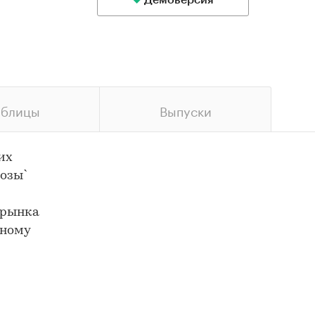
Демоверсия
аблицы
Выпуски
их
нозы`
 рынка
нному