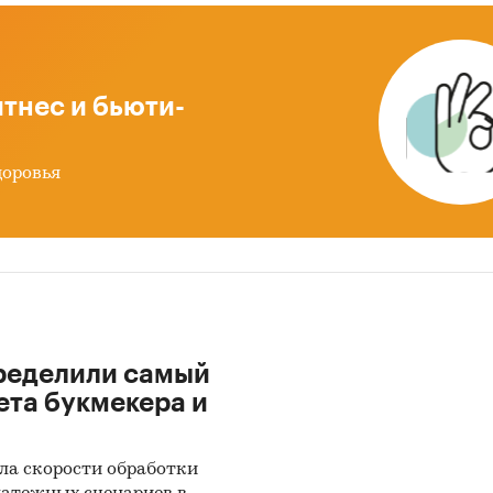
е электрические ручные инструменты
лах со внешней торговлей представлена разбивка
вым сегментам:
тнес и бьюти-
riced (низко-ценовой сегмент или сегмент эконом
жений);
e-priced (средне-ценовой сегмент);
доровья
priced (высоко-ценовой сегмент).
ле `Импорт` рассмотрены зарубежные поставщики
(CHINA) CO., LTD, NINGBO GI POWER IMPORT & EXPO
B ZUBR VOSTOK CO., LTD, ZHEJIANG LONGBO M&E
ENT CO., LTD, NINGBO TRANS SPECTRUM INTERNAT
CS CO., LTD, AWLOP TRADING CO., LTD, TECHTRONIC
ределили самый
EENWORKS (JIANGSU) CO., LTD, SHANGHAI TRANSIT
ета букмекера и
TIONAL FORWARDING AGENCY CO., LTD, ZHEJIANG 
 CO., LTD, SHENZHEN YWS SUPPLY CHAIN (MGT) CO., 
ла скорости обработки
G BT TOOLS CO., LTD, HANGZHOU ZENERGY HARDWA