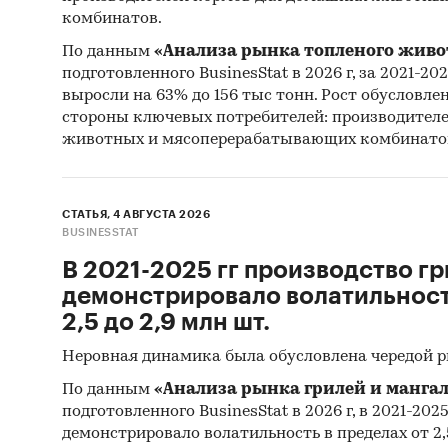
ООО `З
комбинатов.
`КМА`, 
`УРАЛО
По данным
«Анализа рынка топленого живо
подготовленного BusinesStat в 2026 г, за 2021-20
`ЭКСПО
выросли на 63% до 156 тыс тонн. Рост обусловле
стороны ключевых потребителей: производител
Выдержк
животных и мясоперерабатывающих комбинато
- На ро
сформи
часть р
СТАТЬЯ, 4 АВГУСТА 2026
- В стр
BUSINESSTAT
г. объе
В 2021-2025 гг производство гр
в 91 ра
демонстрировало волатильность
составл
2,5 до 2,9 млн шт.
- Главн
являютс
Неровная динамика была обусловлена чередой 
`ИНСТР
По данным
«Анализа рынка грилей и мангал
- Лучш
подготовленного BusinesStat в 2026 г, в 2021-202
ФО с об
демонстрировало волатильность в пределах от 2,5