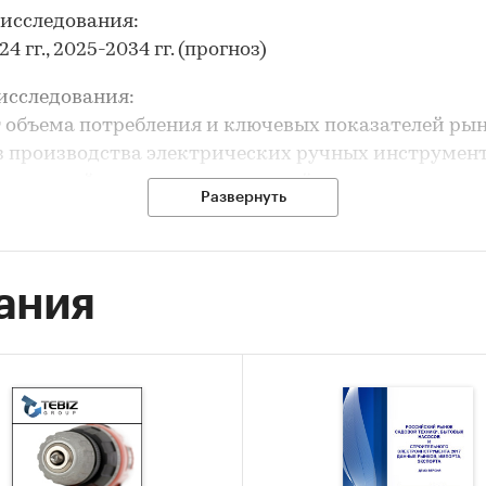
исследования:
4 гг., 2025-2034 гг. (прогноз)
исследования:
т объема потребления и ключевых показателей ры
з производства электрических ручных инструмен
вление рейтинга производителей
Развернуть
з цен производителей электрических ручных
ментов
з импорта и экспорта
ания
 финансовых показателей отрасли
рование прогноза развития рынка
ле `Ведущие производители` рассмотрены компан
ЕТЕОР ТЕХ ЭНГЕЛЬС`, ООО `ИНТЕРСКОЛ`, ЗАО `ИН
АО `ЛЕПСЕ`, ООО ПК `РЕЗОЛИТ`, АО `ЗАВОД `ФИОЛ
ле `Импорт` и `Экспорт` рассмотрены виды: