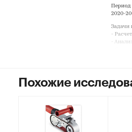
Период 
2020-202
Задачи 
- Расче
- Анали
- Соста
- Анали
инстру
- Анали
Похожие исследов
- Обзор
- Форми
В разде
ООО `М
РЭНД`, 
В разде