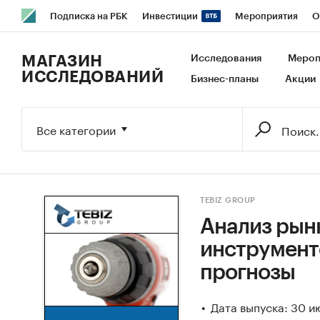
Подписка на РБК
Инвестиции
Мероприятия
О
РБК Образование
РБК Курсы
РБК Life
Тренды
В
МАГАЗИН
Исследования
Мероп
ИССЛЕДОВАНИЙ
Бизнес-планы
Акции
Исследования
Кредитные рейтинги
Франшизы
Га
Экономика
Бизнес
Технологии и медиа
Финансы
Все категории
TEBIZ GROUP
Анализ рын
инструменто
прогнозы
Дата выпуска: 30 и