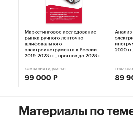
- Элект
внешнег
- Элект
- Прочи
Маркетинговое исследование
Анализ
- Элект
рынка ручного ленточно-
электр
- Элект
шлифовального
инструм
электроинструмента в России
2020 г
- Прочи
2019-2023 гг., прогноз до 2028 г.
- Прочи
Анализ отрасли в текущей
внешнег
экономической ситуации (с
КОМПАНИЯ ГИДМАРКЕТ
TEBIZ GR
обновлением)
- Угло
99 000 ₽
89 9
- Лент
- Прочи
- Строг
- Элект
Материалы по тем
стрижк
- Элект
матери