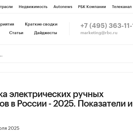
трасли
Недвижимость
Autonews
РБК Компании
Телеканал
изионеры
Национальные проекты
Город
Стиль
Крипто
Р
риятия
Краткие сводки
+7 (495) 363-11-
marketing@rbc.ru
Статьи
Дайджесты
зета
Спецпроекты СПб
Конференции СПб
Спецпроекты
Пр
Рынок наличной валюты
ка электрических ручных
в в России - 2025. Показатели и
юля 2025