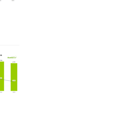
`, ООО
, ООО
тов
шую
ителей.
 в 2024
водство
 ЗАО
 Южный
шт.