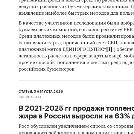
транзакций (ввод и вывод средств) различных п
LTD, ZH
ведущих российских букмекерских компаниях. Ц
CHANGE 
выявление наиболее быстрых методов для польз
CHAIN M
В качестве участников исследования были выбр
CO., LT
букмекерских компаний, согласно рейтингу РБК htt
TRADE C
Среди платежных методов были проанализиров
NANJIN
банковская карта, привязанный счет СБП, коше
платежный метод ЕДИНОГО ЦУПИС*
[1]
),обеспе
M&E TOO
легальность расчетов в сфере азартных игр), мо
TOOLS C
прочие способы пополнения и снятия средств, д
KING ME
российских букмекеров.
LIANGYE
EXPORT 
СТАТЬЯ, 5 АВГУСТА 2026
В разде
BUSINESSTAT
ООО `С
В 2021-2025 гг продажи топлен
АТОМСТ
жира в России выросли на 63% д
`ЭНЕРГ
РОССПЕ
Рост обусловлен увеличением спроса со стороны
производителей кормов для домашних животны