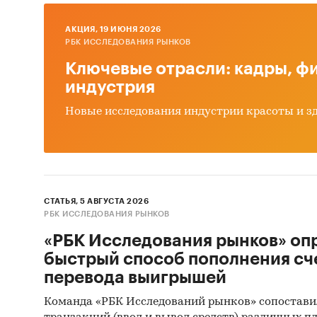
- Прочи
AКЦИЯ, 19 ИЮНЯ 2026
В разде
РБК ИССЛЕДОВАНИЯ РЫНКОВ
по цено
Ключевые отрасли: кадры, фи
- low-p
индустрия
предло
- middl
Новые исследования индустрии красоты и з
- high-
В разде
MAKITA 
LTD, OK
СТАТЬЯ, 5 АВГУСТА 2026
РБК ИССЛЕДОВАНИЯ РЫНКОВ
EQUIPM
LOGISTI
«РБК Исследования рынков» оп
LTD, GR
быстрый способ пополнения сч
INTERNA
перевода выигрышей
TRADING
Команда «РБК Исследований рынков» сопостави
YONGKAN