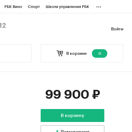
...
РБК Вино
Спорт
Школа управления РБК
БК Бизнес-среда
Дискуссионный клуб
12
Войти
оверка контрагентов
Политика
В корзине
0
99 900 ₽
В корзину