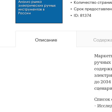
Количество страни
Срок предоставлени
ID: 81374
Описание
Содерж
Маркети
ручных 
содержи
электри
до 2034
сценари
Список 
- Иссле