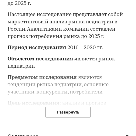
до 2025 г.
Настоящее исследование представляет собой
маркетинговый анализ рынка педиатрии в
России. Аналитиками компании составлен
прогноз потребления рынка до 2025 г.
Период исследования
2016 – 2020 гг.
Объектом исследования
является рынок
педиатрии
Предметом исследования
являются
тенденции рынка педиатрии, основные
участники, конкуренты, потребители
Цель исследования:
анализ и прогноз
развития рынка педиатрии
Развернуть
Задачи исследования:
• Описание состояния рынка педиатрии;