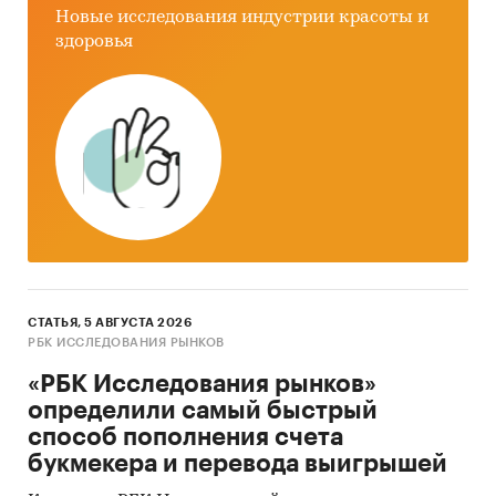
Методы
Новые исследования индустрии красоты и
здоровья
• Кабинетное исследование. Поиск и анализ
информации из различных источников,
проведение расчетов. Статистика и аналитика
• Прогноз ГидМаркет. Современные
статистические методы прогнозирования с
поправкой на мнение экспертов.
Категории:
Потребительские услуги
/
Частная
медицина
/
Педиатрия
Россия
СТАТЬЯ, 5 АВГУСТА 2026
РБК ИССЛЕДОВАНИЯ РЫНКОВ
«РБК Исследования рынков»
определили самый быстрый
способ пополнения счета
букмекера и перевода выигрышей