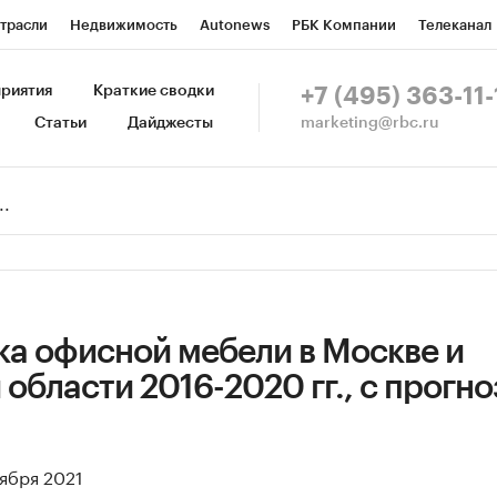
трасли
Недвижимость
Autonews
РБК Компании
Телеканал
изионеры
Национальные проекты
Город
Стиль
Крипто
Р
риятия
Краткие сводки
+7 (495) 363-11-
marketing@rbc.ru
Статьи
Дайджесты
зета
Спецпроекты СПб
Конференции СПб
Спецпроекты
Пр
Рынок наличной валюты
ка офисной мебели в Москве и
области 2016-2020 гг., с прогно
тября 2021