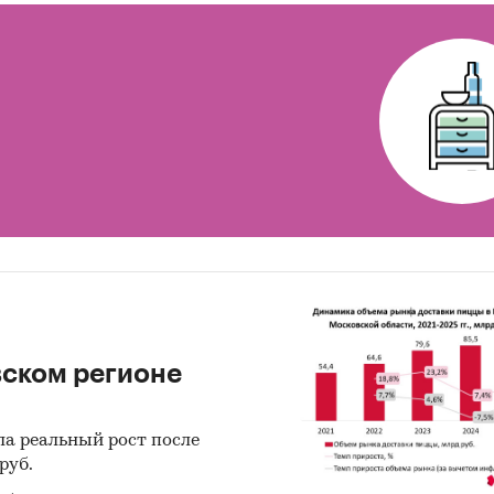
ноз развития рынка офисной мебели в Москве и
овской области до 2025 г.
мендации и выводы
ники информации
 данных государственных органов статистики
 данных федеральной налоговой службы
ытые источники (сайты, порталы)
тность эмитентов
ы компаний
вском регионе
вы СМИ
ональные и федеральные СМИ
ла реальный рост после
руб.
йдерские источники