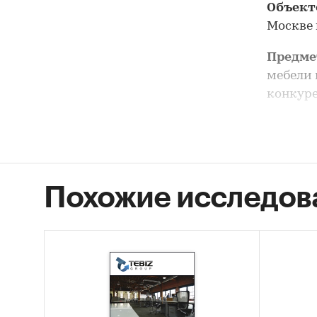
Объект
Москве 
Предме
мебели 
конкуре
Цель и
мебели 
Задачи
Похожие исследов
Опис
Моск
Оцен
мебе
STEP