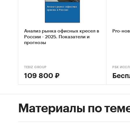
Опис
Сост
Основн
Анализ рынка офисных кресел в
Pro-но
Обзо
России - 2025. Показатели и
прогнозы
Конк
Моск
Анал
TEBIZ GROUP
РБК ИСС
обла
109 800 ₽
Бесп
Анал
Росс
Анал
Материалы по тем
обла
Цено
Оцен