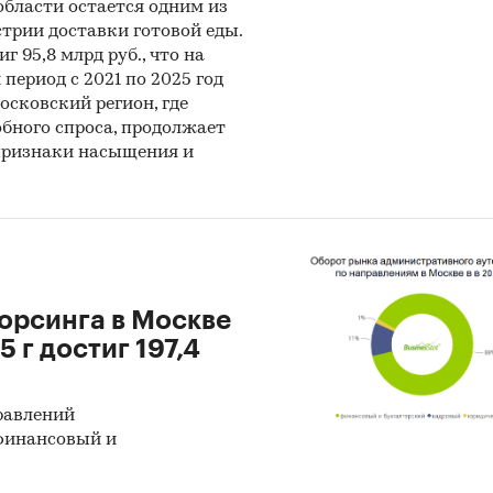
бласти остается одним из
иализированные аналитические порталы
трии доставки готовой еды.
г 95,8 млрд руб., что на
ы
период с 2021 по 2025 год
сковский регион, где
етное исследование. Поиск и анализ информации 
бного спроса, продолжает
ых источников, проведение расчетов. Статистика
 признаки насыщения и
ика
оз ГидМаркет. Современные статистические мето
ирования с поправкой на мнение экспертов.
и:
Потребительские товары
/
...
/
Мебель
/
Офисная мебель
орсинга в Москве
Центральный федеральный округ
/
Москва
5 г достиг 197,4
Центральный федеральный округ
/
Московская область
равлений
 финансовый и