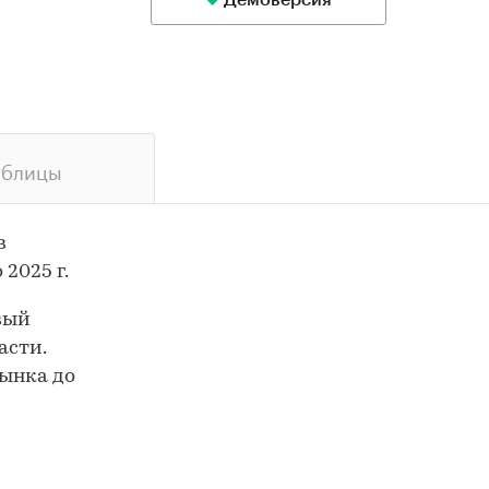
Демоверсия
аблицы
в
 2025 г.
вый
асти.
ынка до