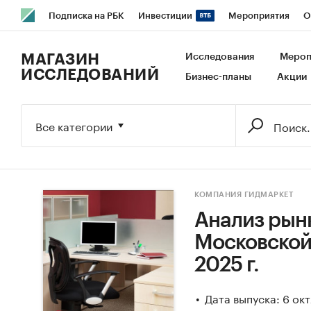
Подписка на РБК
Инвестиции
Мероприятия
О
РБК Образование
РБК Курсы
РБК Life
Тренды
В
МАГАЗИН
Исследования
Мероп
ИССЛЕДОВАНИЙ
Бизнес-планы
Акции
Исследования
Кредитные рейтинги
Франшизы
Га
Экономика
Бизнес
Технологии и медиа
Финансы
Все категории
КОМПАНИЯ ГИДМАРКЕТ
Анализ рын
Московской 
2025 г.
Дата выпуска: 6 ок