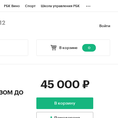
...
РБК Вино
Спорт
Школа управления РБК
БК Бизнес-среда
Дискуссионный клуб
12
Войти
оверка контрагентов
Политика
В корзине
0
45 000 ₽
зом до
В корзину