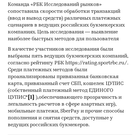
Команда «РБК Исследований рынков»
показатели, характеризующие его состояние в
сопоставила скорости обработки транзакций
настоящее время и в будущем.
(ввод и вывод средств) различных платежных
Источники получения информации
сценариев в ведущих российских букмекерских
компаниях. Цель исследования — выявление
Базы данных Федеральной Таможенной
наиболее быстрых методов для пользователя
службы РФ, ФСГС РФ (Росстат).
В качестве участников исследования были
Материалы DataMonitor, EuroMonitor,
выбраны пять ведущих букмекерских компаний,
Eurostat.
согласно рейтингу РБК https://rating.sportrbc.ru/.
Среди платежных методов были
Печатные и электронные деловые и
проанализированы привязанная банковская
специализированные издания,
карта, привязанный счет СБП, кошелек ЦУПИС
аналитические обзоры.
(собственный платежный метод ЕДИНОГО
ЦУПИС*
[1]
),обеспечивающего прозрачность и
Ресурсы сети Интернет в России и мире.
легальность расчетов в сфере азартных игр),
Экспертные опросы.
мобильные платежи, SberPay и прочие способы
пополнения и снятия средств, доступные у
Материалы участников отечественного и
ведущих российских букмекеров.
мирового рынков.
Результаты исследований маркетинговых и