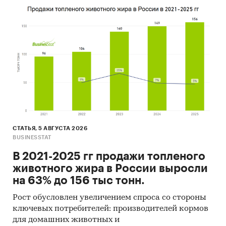
консалтинговых агентств.
Материалы отраслевых учреждений и базы
данных.
Результаты ценовых мониторингов.
Материалы и базы данных статистики ООН
(United Nations Statistics Division:
Commodity Trade Statistics, Industrial
Commodity Statistics, Food and Agriculture
Organization и др.).
СТАТЬЯ, 5 АВГУСТА 2026
Материалы Международного Валютного
BUSINESSTAT
Фонда (International Monetary Fund).
В 2021-2025 гг продажи топленого
животного жира в России выросли
Материалы Всемирного банка (World Bank).
на 63% до 156 тыс тонн.
Материалы ВТО (World Trade Organization).
Рост обусловлен увеличением спроса со стороны
Материалы Организации экономического
ключевых потребителей: производителей кормов
сотрудничества и развития (Organization for
для домашних животных и