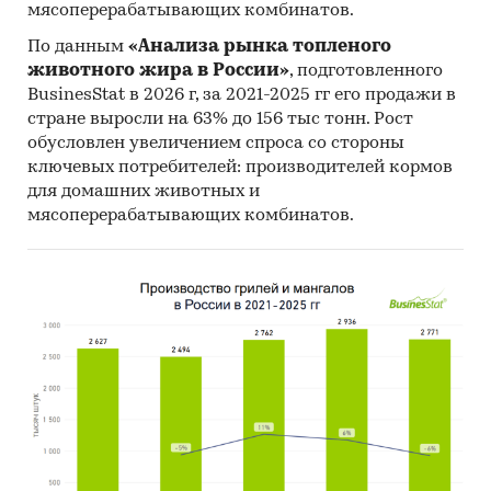
Economic Cooperation and Development).
мясоперерабатывающих комбинатов.
Материалы International Trade Centre.
По данным
«Анализа рынка топленого
животного жира в России»
, подготовленного
Материалы Index Mundi.
BusinesStat в 2026 г, за 2021-2025 гг его продажи в
Результаты исследований DISCOVERY
стране выросли на 63% до 156 тыс тонн. Рост
Research Group.
обусловлен увеличением спроса со стороны
ключевых потребителей: производителей кормов
Объем и структура выборки
для домашних животных и
мясоперерабатывающих комбинатов.
Процедура контент-анализа документов не
предполагает расчета объема выборочной
совокупности. Обработке и анализу подлежат
все доступные исследователю документы.
Категории:
Промышленность
/
Химическая
промышленность
/
Производство клеев
Россия