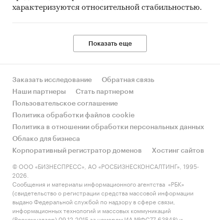
Материалы Организации экономического
характеризуются относительной стабильностью.
сотрудничества и развития (Organization for
Economic Cooperation and Development).
Показать еще
Материалы International Trade Centre.
Материалы Index Mundi.
Результаты исследований DISCOVERY
Заказать исследование
Обратная связь
Research Group.
Наши партнеры
Стать партнером
Пользовательское соглашение
Объем и структура выборки
Политика обработки файлов cookie
Процедура контент-анализа документов не
Политика в отношении обработки персональных данных
предполагает расчета объема выборочной
Облако для бизнеса
совокупности. Обработке и анализу подлежат
Корпоративный регистратор доменов
Хостинг сайтов
все доступные исследователю документы.
© ООО «БИЗНЕСПРЕСС», АО «РОСБИЗНЕСКОНСАЛТИНГ», 1995-
2026.
К отчету прилагается обработанная и
Сообщения и материалы информационного агентства «РБК»
(свидетельство о регистрации средства массовой информации
пригодная к дальнейшему использованию
база
выдано Федеральной службой по надзору в сфере связи,
данных с подробной информацией об
информационных технологий и массовых коммуникаций
импорте в Россию и экспорте из России
(Роскомнадзор) 09.12.2015 за номером ИА №ФС77-63848) и