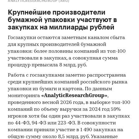
кабинетного исследования является
ANALYTICRESEARCHGROUP (ARG)
проанализировать ситуацию на рынке клеев
Крупнейшие производители
для этикетки и получить (рассчитать)
бумажной упаковки участвуют в
показатели, характеризующие его состояние в
закупках на миллиарды рублей
настоящее время и в будущем.
Госзакупки остаются заметным каналом сбыта
Источники получения информации
для крупных производителей бумажной
упаковки: более половины компаний из топ-100
Базы данных Федеральной Таможенной
участвовали в закупках, а совокупная сумма
службы РФ, ФСГС РФ (Росстат).
процедур превысила 8 млрд. руб.
Материалы DataMonitor, EuroMonitor,
Работа с госзакупками заметно распространена
Eurostat.
среди крупнейших компаний российского рынка
упаковки из бумаги и картона. По данным
Печатные и электронные деловые и
мониторинга
«AnalyticResearchGroup»
,
специализированные издания,
проведенного весной 2026 года, в выборке топ-100
аналитические обзоры.
компаний по объему выручки за 2024 год 59%
Ресурсы сети Интернет в России и мире.
игроков хотя бы один раз участвовали в закупках
по 44-ФЗ, 94-ФЗ или 223-ФЗ. В совокупности
Экспертные опросы.
компании приняли участие в 1 490 закупках на
общую сумму около 8,5 млрд. руб. Указанные
Материалы участников отечественного и