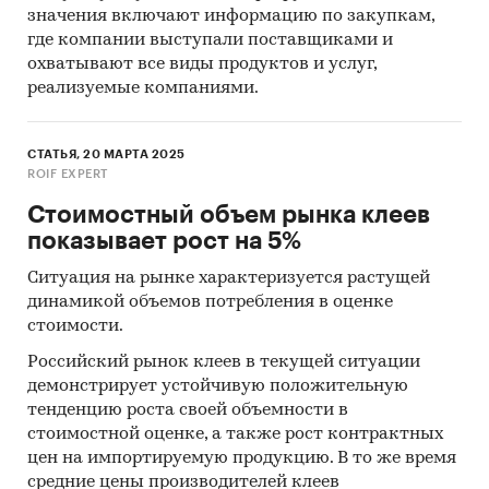
значения включают информацию по закупкам,
мирового рынков.
где компании выступали поставщиками и
Результаты исследований маркетинговых и
охватывают все виды продуктов и услуг,
консалтинговых агентств.
реализуемые компаниями.
Материалы отраслевых учреждений и базы
данных.
СТАТЬЯ, 20 МАРТА 2025
ROIF EXPERT
Результаты ценовых мониторингов.
Стоимостный объем рынка клеев
Материалы и базы данных статистики ООН
показывает рост на 5%
(United Nations Statistics Division:
Commodity Trade Statistics, Industrial
Ситуация на рынке характеризуется растущей
Commodity Statistics, Food and Agriculture
динамикой объемов потребления в оценке
Organization и др.).
стоимости.
Материалы Международного Валютного
Российский рынок клеев в текущей ситуации
демонстрирует устойчивую положительную
Фонда (International Monetary Fund).
тенденцию роста своей объемности в
Материалы Всемирного банка (World Bank).
стоимостной оценке, а также рост контрактных
цен на импортируемую продукцию. В то же время
Материалы ВТО (World Trade Organization).
средние цены производителей клеев