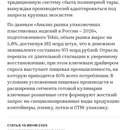
традиционную систему сбыта полимерной тары,
Mystery-Shopping с производителями:
кроме
вынуждая производителей адаптироваться под
того, информацию об объемах производства и
запросы крупных экосистем
ценах мы получили, вступив
в переговоры
с
По данным «Анализ рынка упаковочных
производителями
в завуалированной форме
пластиковых изделий в России – 2026»,
(Mystery-Shopping)
от имени потенциального
подготовленного Tebiz, объем рынка вырос на
заказчика.
5,8%, достигнув 182 млрд штук, что в денежном
эквиваленте составило 971 млрд рублей. Отрасль
Мониторинг документов:
в качестве
перешла от длительной стагнации к уверенному
основных методов анализа данных выступают
восстановлению, при этом ключевым драйвером
так называемые (1) Традиционный
спроса выступает пищевая промышленность, на
(качественный) контент-анализ интервью и
которую приходится 65% всего потребления. В
документов и (2) Квантитативный
условиях усложнения пищевых производств и
(количественный) анализ с применением
расширения сегмента готовой кулинарии
пакетов программ, к которым имеет доступ
ключевые розничные сети формируют жесткий
наше агентство.
запрос на специализированные виды продукции:
контейнеры, пленку, лотки и СТМ-упаковку.
Контент-анализ выполняется в рамках
проведения Desk Research (кабинетное
исследование). В общем виде целью
СТАТЬЯ, 16 ИЮНЯ 2026