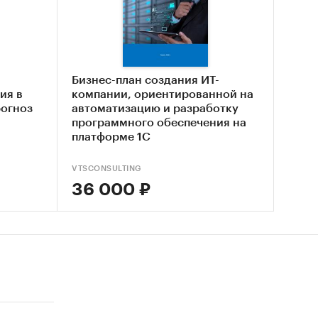
и
Бизнес-план создания ИТ-
ия в
компании, ориентированной на
рогноз
автоматизацию и разработку
программного обеспечения на
нка
платформе 1С
ской
VTSCONSULTING
36 000 ₽
 рынка