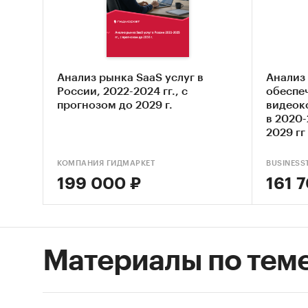
Оцен
прог
STEP
комп
Анализ рынка SaaS услуг в
Анализ
России, 2022-2024 гг., с
обеспе
Опис
прогнозом до 2029 г.
видеок
в 2020-
Оцен
2029 гг
Анал
КОМПАНИЯ ГИДМАРКЕТ
BUSINESS
деят
199 000 ₽
161 
Оцен
разр
Сост
Материалы по тем
Основн
Обзо