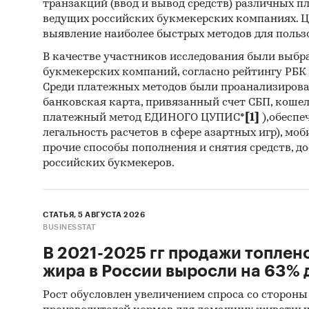
транзакций (ввод и вывод средств) различных п
Откр
ведущих российских букмекерских компаниях. Ц
Отче
выявление наиболее быстрых методов для польз
Сайт
В качестве участников исследования были выбр
букмекерских компаний, согласно рейтингу РБК htt
Архи
Среди платежных методов были проанализиров
банковская карта, привязанный счет СБП, коше
Реги
платежный метод ЕДИНОГО ЦУПИС*
[1]
),обеспе
Инса
легальность расчетов в сфере азартных игр), мо
прочие способы пополнения и снятия средств, д
Спец
российских букмекеров.
Методы
Каби
СТАТЬЯ, 5 АВГУСТА 2026
BUSINESSTAT
разл
анал
В 2021-2025 гг продажи топлен
жира в России выросли на 63% д
Прог
прог
Рост обусловлен увеличением спроса со стороны