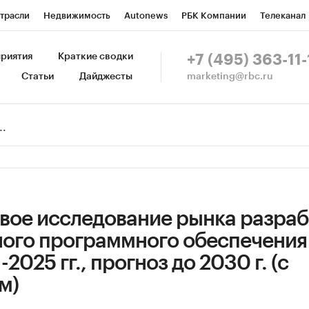
трасли
Недвижимость
Autonews
РБК Компании
Телеканал
изионеры
Национальные проекты
Город
Стиль
Крипто
Р
риятия
Краткие сводки
+7 (495) 363-11-
marketing@rbc.ru
Статьи
Дайджесты
зета
Спецпроекты СПб
Конференции СПб
Спецпроекты
Пр
Рынок наличной валюты
вое исследование рынка разраб
ого программного обеспечения
2025 гг., прогноз до 2030 г. (с
м)