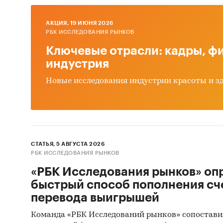
прог
Конк
AКЦИЯ, 19 ИЮНЯ 2026
прог
РБК ИССЛЕДОВАНИЯ РЫНКОВ
Ключевые отрасли: кадры, фи
Анал
индустрия
Оцен
Новые исследования индустрии красоты и з
ры
Прог
прог
Выво
СТАТЬЯ, 5 АВГУСТА 2026
Источн
РБК ИССЛЕДОВАНИЯ РЫНКОВ
«РБК Исследования рынков» оп
Базы
быстрый способ пополнения сч
Данн
перевода выигрышей
Офиц
Команда «РБК Исследований рынков» сопостави