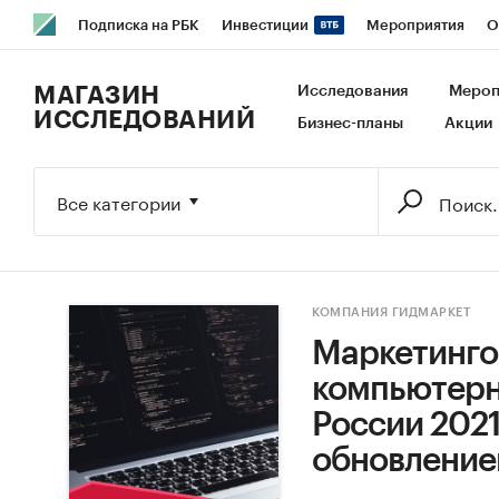
Подписка на РБК
Инвестиции
Мероприятия
О
РБК Образование
РБК Курсы
РБК Life
Тренды
В
МАГАЗИН
Исследования
Мероп
ИССЛЕДОВАНИЙ
Бизнес-планы
Акции
Исследования
Кредитные рейтинги
Франшизы
Га
Экономика
Бизнес
Технологии и медиа
Финансы
Все категории
КОМПАНИЯ ГИДМАРКЕТ
Маркетинго
компьютерн
России 2021-
обновление