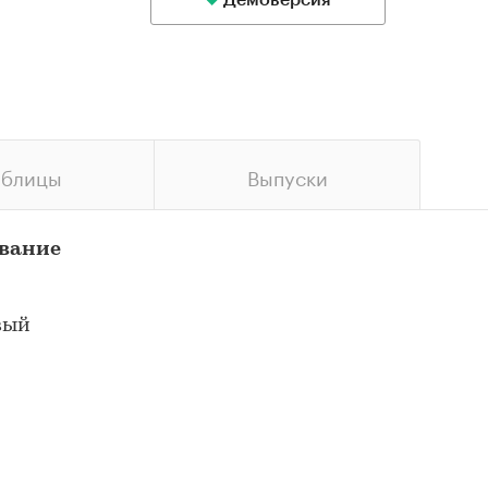
Демоверсия
аблицы
Выпуски
ование
вый