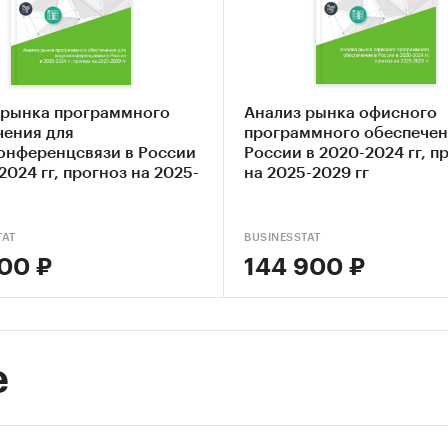
ка объема рынка разработки компьютерного
раммного обеспечения
-анализ факторов, влияющих на рынок разработк
ьютерного программного обеспечения
 рынка программного
Анализ рынка офисного
чения для
программного обеспечен
ание основных конкурентов
онференцсвязи в России
России в 2020-2024 гг, п
2024 гг, прогноз на 2025-
на 2025-2029 гг
ка текущих тенденций и перспектив развития ры
из отраслевых показателей финансово-экономиче
TAT
BUSINESSTAT
ельности
700 ₽
144 900 ₽
ка факторов инвестиционной привлекательности
аботки компьютерного программного обеспечения
авление прогноза развития рынка до 2030 г.
е
ые блоки исследования:
р российского рынка разработки компьютерного