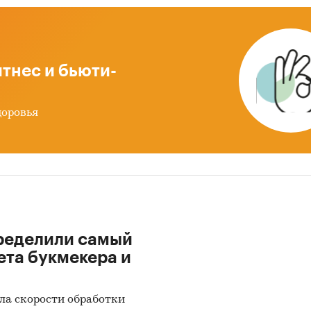
раммного обеспечения
урентный анализ на рынке разработки компьютер
раммного обеспечения в России
тнес и бьюти-
из потребления
ка факторов инвестиционной привлекательности
доровья
нка
ноз развития рынка разработки компьютерного
раммного обеспечения до 2030 г.
ды по исследованию
ики информации:
ределили самый
 данных государственных органов статистики
ета букмекера и
ые налоговой службы РФ
иальные интернет-порталы правовой информаци
ла скорости обработки