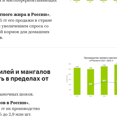
х и мясоперерабатывающих
тражает мнение авторов и не является инвестици
ндацией
тного жира в России»
,
25 гг его продажи в стране
и:
IT и телекоммуникации
/
Программное обеспечение
н увеличением спроса со
ей кормов для домашних
ка сайтов
в.
илей и мангалов
 в пределах от
рыночных шоков.
ов в России»
,
5 гг их производство
 до 2,9 млн шт.