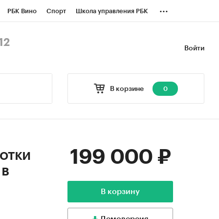
...
РБК Вино
Спорт
Школа управления РБК
БК Бизнес-среда
Дискуссионный клуб
12
Войти
оверка контрагентов
Политика
В корзине
0
199 000 ₽
отки
 в
В корзину