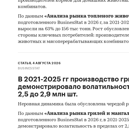
производителей кормов для домашних животны
Отчет о
комбинатов.
рекоме
По данным
«Анализа рынка топленого живо
подготовленного BusinesStat в 2026 г, за 2021-20
Категори
выросли на 63% до 156 тыс тонн. Рост обусловле
Россия
стороны ключевых потребителей: производител
разработ
животных и мясоперерабатывающих комбинато
СТАТЬЯ, 4 АВГУСТА 2026
BUSINESSTAT
В 2021-2025 гг производство гр
демонстрировало волатильность
2,5 до 2,9 млн шт.
Неровная динамика была обусловлена чередой 
По данным
«Анализа рынка грилей и мангал
подготовленного BusinesStat в 2026 г, в 2021-202
демонстрировало волатильность в пределах от 2,5