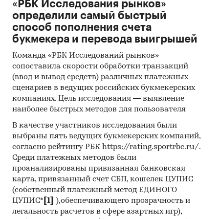
«РБК Исследования рынков»
Архивы СМИ
определили самый быстрый
Региональные и федеральные СМИ
способ пополнения счета
букмекера и перевода выигрышей
Инсайдерские источники
Специализированные аналитические
Команда «РБК Исследований рынков»
сопоставила скорости обработки транзакций
порталы
(ввод и вывод средств) различных платежных
Методы:
сценариев в ведущих российских букмекерских
компаниях. Цель исследования — выявление
Кабинетное исследование. Поиск и анализ
наиболее быстрых методов для пользователя
информации из различных источников,
В качестве участников исследования были
проведение расчетов. Статистика и
выбраны пять ведущих букмекерских компаний,
аналитика
согласно рейтингу РБК https://rating.sportrbc.ru/.
Прогноз ГидМаркет. Современные
Среди платежных методов были
статистические методы прогнозирования с
проанализированы привязанная банковская
поправкой на мнение экспертов.
карта, привязанный счет СБП, кошелек ЦУПИС
(собственный платежный метод ЕДИНОГО
Отчет отражает мнение авторов и не является
ЦУПИС*
[1]
),обеспечивающего прозрачность и
инвестиционной рекомендацией
легальность расчетов в сфере азартных игр),