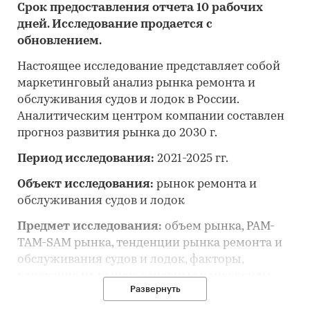
Срок предоставления отчета 10 рабочих
дней. Исследование продается с
обновлением.
Настоящее исследование представляет собой
маркетинговый анализ рынка ремонта и
обслуживания судов и лодок в России.
Аналитическим центром компании составлен
прогноз развития рынка до 2030 г.
Период исследования:
2021-2025 гг.
Объект исследования:
рынок ремонта и
обслуживания судов и лодок
Предмет исследования:
объем рынка, PAM-
TAM-SAM рынка, тенденции рынка ремонта и
обслуживания судов и лодок, факторы,
влияющие на рынок, основные конкуренты,
Развернуть
потребительские цены, отраслевые
финансово-экономические показатели, оценка