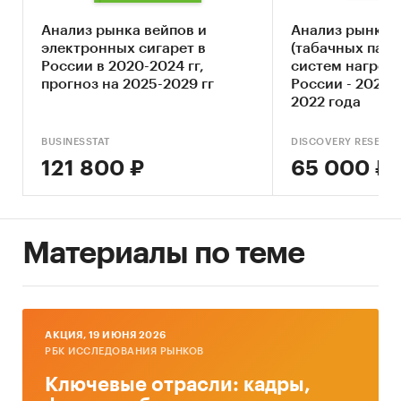
электронных сигарет
Анализ рынка вейпов и
Анализ рынка 
Анализ потребления электронных
электронных сигарет в
(табачных пало
сигарет
России в 2020-2024 гг,
систем нагрева
прогноз на 2025-2029 гг
России - 2021 г
Ценовой анализ
2022 года
Оценка факторов инвестиционной
привлекательности рынка
BUSINESSTAT
DISCOVERY RESEAR
121 800 ₽
65 000 ₽
Прогноз развития рынка электронных
сигарет до 2025 г.
Рекомендации и выводы
Материалы по теме
Источники информации
Базы данных государственных органов
статистики
AКЦИЯ, 19 ИЮНЯ 2026
Базы данных федеральной налоговой
РБК ИССЛЕДОВАНИЯ РЫНКОВ
службы
Ключевые отрасли: кадры,
Открытые источники (сайты, порталы)