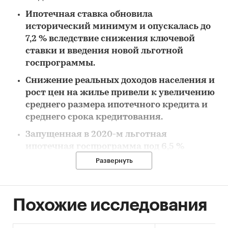
Ипотечная ставка обновила
исторический минимум и опускалась до
7,2 % вследствие снижения ключевой
ставки и введения новой льготной
госпрограммы.
Снижение реальных доходов населения и
рост цен на жилье привели к увеличению
среднего размера ипотечного кредита и
среднего срока кредитования.
Запущенная в 2020-м льготная
ипотечная госпрограмма под 6,5 %
поддержала рынок, однако рост цен на
Развернуть
жилье свел на нет выгоду от низких
ставок в ряде регионов.
Похожие исследования
Продление льготной ипотеки под 6,5 % на
текущих условиях усилит перегрев
рынка недвижимости и приведет к росту