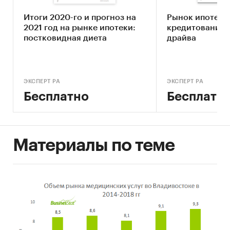
Информационная основа исследования
– база
данных «Амикрон-консалтинг», включающая в
Итоги 2020-го и прогноз на
Рынок ипотечн
себя данные статистики, министерств и
2021 год на рынке ипотеки:
кредитования:
ведомств, аналитических и рейтинговых
постковидная диета
драйва
агентств, собственные расчеты и оценки.
Категории:
Потребительские услуги
/
...
/
Кредиты
/
Ипотека
ЭКСПЕРТ РА
ЭКСПЕРТ РА
Россия
/
Центральный федеральный округ
/
Бесплатно
Бесплатн
Владимирская область
Материалы по теме