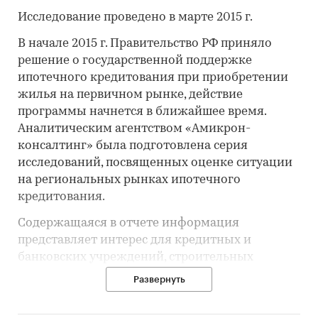
Исследование проведено в марте 2015 г.
В начале 2015 г. Правительство РФ приняло
решение о государственной поддержке
ипотечного кредитования при приобретении
жилья на первичном рынке, действие
программы начнется в ближайшее время.
Аналитическим агентством «Амикрон-
консалтинг» была подготовлена серия
исследований, посвященных оценке ситуации
на региональных рынках ипотечного
кредитования.
Содержащаяся в отчете информация
представляет интерес для кредитных и
банковских учреждений, строительных
компаний, девелоперов, государственных
Развернуть
органов.
В исследовании представлена информация о