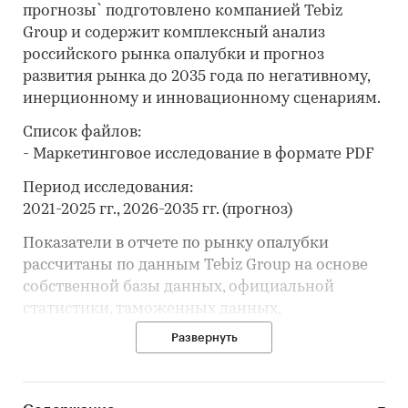
прогнозы` подготовлено компанией Tebiz
Group и содержит комплексный анализ
российского рынка опалубки и прогноз
развития рынка до 2035 года по негативному,
инерционному и инновационному сценариям.
Список файлов:
- Маркетинговое исследование в формате PDF
Период исследования:
2021-2025 гг., 2026-2035 гг. (прогноз)
Показатели в отчете по рынку опалубки
рассчитаны по данным Tebiz Group на основе
собственной базы данных, официальной
статистики, таможенных данных,
корпоративной отчётности, вторичной
Развернуть
информации, открытых и закрытых баз
данных.