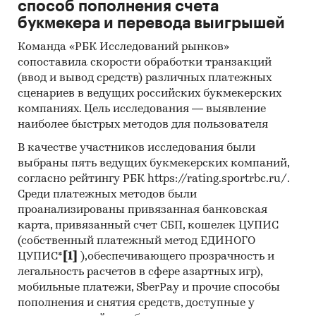
способ пополнения счета
PANEL CO., LTD
букмекера и перевода выигрышей
Выдержки из исследования:
Команда «РБК Исследований рынков»
- Российский рынок опалубки, по оценкам
сопоставила скорости обработки транзакций
Tebiz Group, в последние годы показывает
(ввод и вывод средств) различных платежных
положительный тренд.
сценариев в ведущих российских букмекерских
- Сальдо торгового баланса было
компаниях. Цель исследования — выявление
положительное и составляло 4,5 тыс.т.
наиболее быстрых методов для пользователя
- Главными игроками среди российских
В качестве участников исследования были
производителей являются АО
выбраны пять ведущих букмекерских компаний,
`ПРОМСТРОЙКОНТРАКТ`, ООО `ПЕРИ`, ЗАО
согласно рейтингу РБК https://rating.sportrbc.ru/.
`ОПАЛУБОЧНЫЕ СИСТЕМЫ`.
Среди платежных методов были
- Лидером по импортным поставкам в 2025 г.
проанализированы привязанная банковская
является Китай (более 61%).
карта, привязанный счет СБП, кошелек ЦУПИС
- В импорте наибольшую долю занимает
(собственный платежный метод ЕДИНОГО
сегмент middle-priced с долей 45,8%, основные
ЦУПИС*
[1]
),обеспечивающего прозрачность и
легальность расчетов в сфере азартных игр),
поставки сегмента из стран: Германия, Турция,
мобильные платежи, SberPay и прочие способы
Южная Корея. Сегмент high-priced представлен
пополнения и снятия средств, доступные у
долей в 27,5% преимущественно из стран: