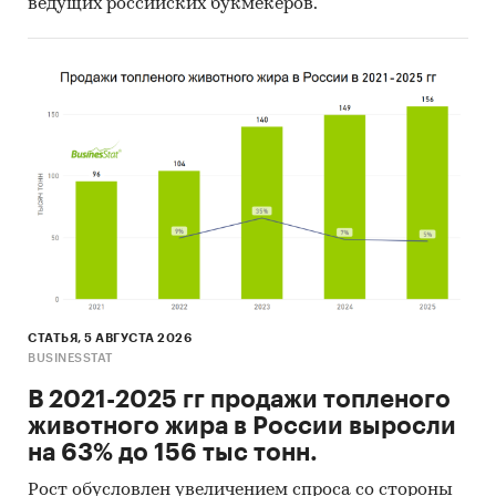
ведущих российских букмекеров.
Турция, Германия, Китай.
- Большую часть продукции российских
экспортеров покупает Узбекистан (более 69%).
Единицы измерения:
Количественные показатели в отчете
рассчитаны в тоннах, стоимостные - в
долларах и рублях
География исследования:
РФ, федеральные округа и регионы РФ, страны
мира
Источник исследования — Tebiz Group.
СТАТЬЯ, 5 АВГУСТА 2026
BUSINESSTAT
Категории:
Строительство и недвижимость
/
Строительство
/
Стройматериалы
В 2021-2025 гг продажи топленого
Россия
животного жира в России выросли
на 63% до 156 тыс тонн.
Рост обусловлен увеличением спроса со стороны