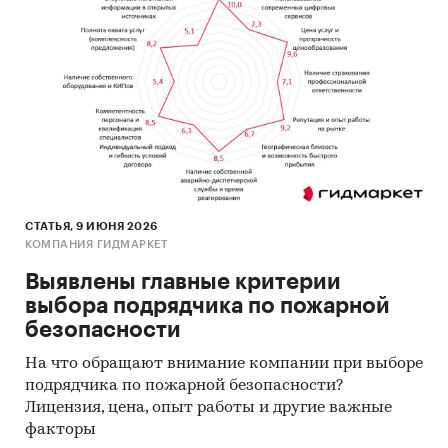
площадь тушения леса с одной заправки
– *** га по нормативам Федерального
агентства лесного хозяйства для бригады
*** чел.;
производительность по пожарным –
заменяет *** пожарных.
Маркетинговые инструменты:
сайт,
организация собственной сбытовой сети,
участие в выставках.
СТАТЬЯ, 9 ИЮНЯ 2026
КОМПАНИЯ ГИДМАРКЕТ
Финансовые показатели проекта:
Выявлены главные критерии
Показатель
Ед.
Значение
выбора подрядчика по пожарной
изм.
безопасности
Необходимые инвестиции
тыс.
56 269
На что обращают внимание компании при выборе
руб.
подрядчика по пожарной безопасности?
Лицензия, цена, опыт работы и другие важные
NPV
тыс.
***
факторы
руб.