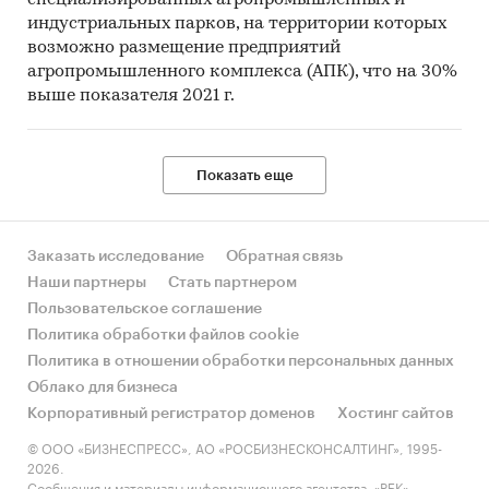
специализированных агропромышленных и
В данный сегмент были включены такие
индустриальных парков, на территории которых
показатели, как выручка от продаж датчиков-
возможно размещение предприятий
агропромышленного комплекса (АПК), что на 30%
извещателей (и других элементов пожарных
выше показателя 2021 г.
сигнализаций), спринклеров
(разбрызгивателей), огнетушителей и прочих
систем пожаротушения, а также выручка от
Показать еще
предоставления услуг по мониторингу и
обслуживанию в этой отрасли.
При этом российский рынок растет быстрее –
Заказать исследование
Обратная связь
более чем на ***% в год по данным компании
Наши партнеры
Стать партнером
«Профессиональные комплексные решения»,
Пользовательское соглашение
сделанном для РБК. Если в 2016 году его объем
Политика обработки файлов cookie
составлял всего ***млн. долл., то по результатам
Политика в отношении обработки персональных данных
2020 года возможен рост объема до *** млн.
Облако для бизнеса
долл. без учета влияния пандемии
Корпоративный регистратор доменов
Хостинг сайтов
коронавируса, а к 2022 году – до *** млн. долл.
© ООО «БИЗНЕСПРЕСС», АО «РОСБИЗНЕСКОНСАЛТИНГ», 1995-
2026.
Тем не менее, как можно заметить из
Сообщения и материалы информационного агентства «РБК»