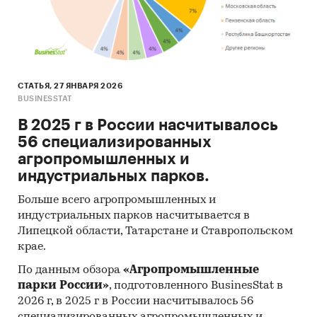
оборудование и средства для тушения пожаров
представлены в таблице ниже.
Таблица 1. Крупнейшие мировые
производители противопожарного
оборудования и средств тушения пожаров
СТАТЬЯ, 27 ЯНВАРЯ 2026
BUSINESSTAT
***
В 2025 г в России насчитывалось
Ниже рассмотрим рынок по сегментам.
56 специализированных
Мировой рынок систем противопожарной
агропромышленных и
защиты растет уверенными темпами. По
индустриальных парков.
данным экспертов из наиболее авторитетного
Больше всего агропромышленных и
агентства, исследующего рынок систем
индустриальных парков насчитывается в
противопожарной защиты, MarketsandMarkets,
Липецкой области, Татарстане и Ставропольском
если в 2016 году его обороты в мире составили
крае.
более *** млрд. долл., а оценочное значение на
По данным обзора
«Агропромышленные
2020 г. – *** млрд. долл., то к 2022 году они
парки России»
, подготовленного BusinesStat в
могут достичь почти *** млрд. долл., что
2026 г, в 2025 г в России насчитывалось 56
говорит о стабильном росте в ***% в год.