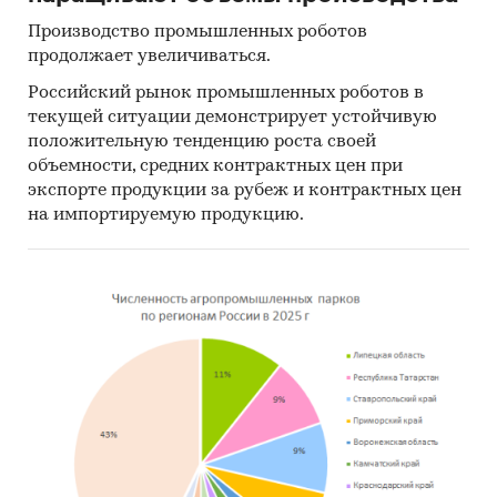
только в США по состоянию на 2017 г. ущерб
Производство промышленных роботов
имуществу от пожаров составил *** млрд. долл.
продолжает увеличиваться.
Данный рынок можно условно разделить на
Российский рынок промышленных роботов в
несколько сегментов, которые отчасти
текущей ситуации демонстрирует устойчивую
пересекаются между собой:
положительную тенденцию роста своей
объемности, средних контрактных цен при
рынок противопожарной защиты,
экспорте продукции за рубеж и контрактных цен
включающий в себя системы
на импортируемую продукцию.
обнаружения и реагирования на пожар;
рынок средств тушения пожаров,
который влючает рынок огнетуштелей,
реагентов для тушения и т.д;
рынок пожарных транспортных средств
– от обычной пожарной автомобильной
техники и авиации до автономных
пожарных роботов.
Самые крупные компании, продающие