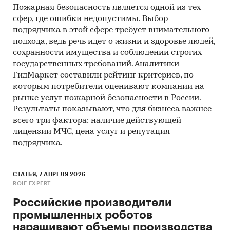
Пожарная безопасность является одной из тех
PI
%
43%
сфер, где ошибки недопустимы. Выбор
подрядчика в этой сфере требует внимательного
IRR
раз
***
подхода, ведь речь идет о жизни и здоровье людей,
сохранности имущества и соблюдении строгих
Срок окупаемости
мес.
43
государственных требований. Аналитики
Дисконтированный срок
мес.
***
ГидМаркет составили рейтинг критериев, по
окупаемости
которым потребители оценивают компании на
рынке услуг пожарной безопасности в России.
Результаты показывают, что для бизнеса важнее
всего три фактора: наличие действующей
Выдержки из исследования
лицензии МЧС, цена услуг и репутация
2.1. Мировой рынок оборудования
подрядчика.
пожаротушения
На сегодняшний день рынок оборудования для
СТАТЬЯ, 7 АПРЕЛЯ 2026
ROIF EXPERT
пожаротушения растет быстрыми темпами.
Это связано с тем, что ущерб от пожаров
Российские производители
многократно превышает стоимость любого
промышленных роботов
оборудования для тушения пожаров. Так,
наращивают объемы производства