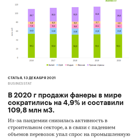
- Рейтинг ведущих украинских экспортеров и
зарубежных покупателей
Единицы измерения:
Количественные показатели в отчете
рассчитаны в тоннах, стоимостные - в
долларах и гривнах
География исследования:
Украина, регионы Украины, страны мира
Категории:
СНГ
/
Украина
СТАТЬЯ, 13 ДЕКАБРЯ 2021
Фанера
BUSINESSTAT
В 2020 г продажи фанеры в мире
сократились на 4,9% и составили
109,8 млн м3.
Из-за пандемии снизилась активность в
строительном секторе, а в связи с падением
объемов перевозок упал спрос на промышленную