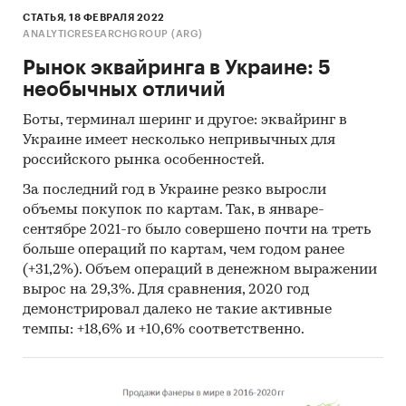
Выдержки из исследования:
СТАТЬЯ, 18 ФЕВРАЛЯ 2022
ANALYTICRESEARCHGROUP (ARG)
- На украинском рынке фанеры в последние
годы нет выраженного тренда.
Рынок эквайринга в Украине: 5
- В структуре рынка фанеры в 2019 г.
необычных отличий
внутреннее производство превышало объем
Боты, терминал шеринг и другое: эквайринг в
импортных поставок в 2,8 раз, а сальдо
Украине имеет несколько непривычных для
торгового баланса было положительное и
российского рынка особенностей.
составляло 67,4 тыс.м3.
За последний год в Украине резко выросли
- Лидером по импортным поставкам в 2019 г.
объемы покупок по картам. Так, в январе-
является Беларусь (более 42%).
сентябре 2021-го было совершено почти на треть
- Большую часть продукции украинских
больше операций по картам, чем годом ранее
экспортеров покупает Польша (более 18%).
(+31,2%). Объем операций в денежном выражении
вырос на 29,3%. Для сравнения, 2020 год
Данные игроков ВЭД:
демонстрировал далеко не такие активные
Также в исследовании представлена
темпы: +18,6% и +10,6% соответственно.
информация об участниках ВЭД с объемами
поставок:
- Рейтинг крупнейших украинских импортеров
и зарубежных поставщиков