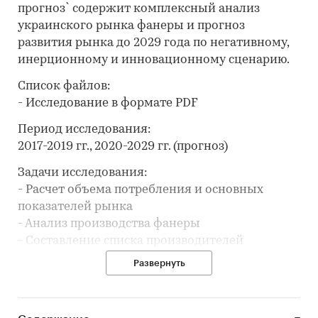
прогноз` содержит комплексный анализ
украинского рынка фанеры и прогноз
развития рынка до 2029 года по негативному,
инерционному и инновационному сценарию.
Список файлов:
- Исследование в формате PDF
Период исследования:
2017-2019 гг., 2020-2029 гг. (прогноз)
Задачи исследования:
- Расчет объема потребления и основных
показателей рынка
- Анализ производства фанеры
- Составление списка производителей
- Анализ импорта и экспорта
Развернуть
- Формирование прогноза развития рынка
В разделе `Основные производители`