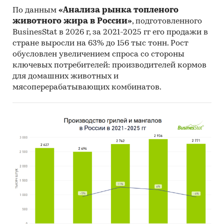
оценки потребления канцелярских
По данным
«Анализа рынка топленого
принадлежностей
животного жира в России»
, подготовленного
BusinesStat в 2026 г, за 2021-2025 гг его продажи в
показатели розничной торговли
стране выросли на 63% до 156 тыс тонн. Рост
канцелярскими принадлежностями
обусловлен увеличением спроса со стороны
Категории:
Потребительские товары
/
Книги,
ключевых потребителей: производителей кормов
печать, канцтовары
для домашних животных и
Россия
мясоперерабатывающих комбинатов.