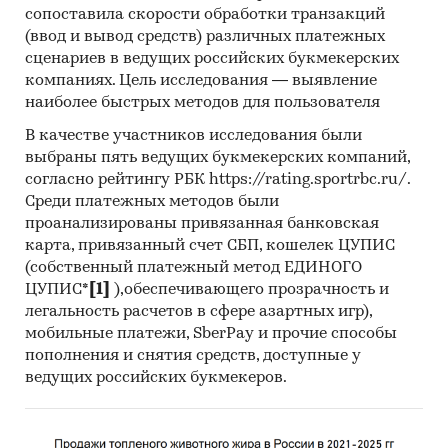
физическая розница
сопоставила скорости обработки транзакций
(ввод и вывод средств) различных платежных
Приведены рейтинги:
сценариев в ведущих российских букмекерских
компаниях. Цель исследования — выявление
Предприятий отрасли по выручке от
наиболее быстрых методов для пользователя
продаж:
ДПС, Издательский дом Проф-Пресс,
Оскол-пласт, Полифонт, Пони, Полиграф Принт,
В качестве участников исследования были
выбраны пять ведущих букмекерских компаний,
Пропапир, Стамм, Унтипласт-Ростов, Эмика
согласно рейтингу РБК https://rating.sportrbc.ru/.
2000 и др.
Среди платежных методов были
Предприятий, экспортирующих продукцию
проанализированы привязанная банковская
из России:
Биджи, Издательский дом Проф-
карта, привязанный счет СБП, кошелек ЦУПИС
Пресс, Краснокамский полиграфический
(собственный платежный метод ЕДИНОГО
ЦУПИС*
[1]
),обеспечивающего прозрачность и
комбинат, Лилия холдинг-полиграфия и
легальность расчетов в сфере азартных игр),
бумажное производство, Полиграф Принт,
мобильные платежи, SberPay и прочие способы
Полотняно-заводская бумажная мануфактура,
пополнения и снятия средств, доступные у
Спейс, Тетраграф, Хатбер-М, Эксмо и др.
ведущих российских букмекеров.
Предприятий, импортирующих продукцию
в Россию:
Ap group, Dongyang Blog stationery,