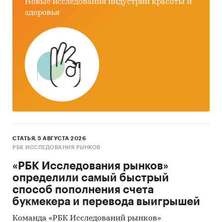
Новые исследования индустрии красоты и
карандаши
здоровья
пластмассовые канцелярские
принадлежности
ручки
самокопировальные бланки
тетради
прочие бумажные канцелярские
принадлежности
Информация о продажах канцелярских
СТАТЬЯ, 5 АВГУСТА 2026
принадлежностей детализирована по
РБК ИССЛЕДОВАНИЯ РЫНКОВ
каналам продаж:
«РБК Исследования рынков»
определили самый быстрый
госзакупки
способ пополнения счета
корпоративные закупки
букмекера и перевода выигрышей
онлайн продажи
Команда «РБК Исследований рынков»