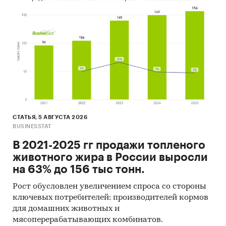
Guangzhou Fu De Lu trading, Guangzhou Sanhua
plastic, Ningbo Johnshen stationery, Rizhao
Toproad stationery, Wenzhou Tenfon stationery,
Xuzhou Linhai pencils, Zhejiang Bowen stationery,
Zhejiang Huangyan Xinchao stationery и др.
При подготовке обзора используется
официальная статистика и собранные
данные.
Информация профильных ведомств:
СТАТЬЯ, 5 АВГУСТА 2026
BUSINESSTAT
Федеральная служба государственной
статистики (Росстат)
В 2021-2025 гг продажи топленого
животного жира в России выросли
Федеральная таможенная служба
на 63% до 156 тыс тонн.
Федеральная налоговая служба
Рост обусловлен увеличением спроса со стороны
Таможенный союз ЕАЭС
ключевых потребителей: производителей кормов
для домашних животных и
Информация, собранная BusinesStat:
мясоперерабатывающих комбинатов.