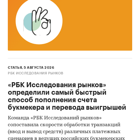
Eurostat.
Печатные и электронные деловые и
специализированные издания,
аналитические обзоры.
Ресурсы сети Интернет в России и мире.
Экспертные опросы.
Материалы участников отечественного и
СТАТЬЯ, 5 АВГУСТА 2026
мирового рынков.
РБК ИССЛЕДОВАНИЯ РЫНКОВ
Результаты исследований маркетинговых и
«РБК Исследования рынков»
консалтинговых агентств.
определили самый быстрый
способ пополнения счета
Материалы отраслевых учреждений и базы
букмекера и перевода выигрышей
данных.
Команда «РБК Исследований рынков»
Результаты ценовых мониторингов.
сопоставила скорости обработки транзакций
Материалы и базы данных статистики ООН
(ввод и вывод средств) различных платежных
(United Nations Statistics Division:
сценариев в ведущих российских букмекерских