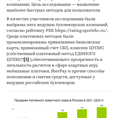
Commodity Trade Statistics, Industrial
компаниях. Цель исследования — выявление
Commodity Statistics, Food and Agriculture
наиболее быстрых методов для пользователя
Organization и др.).
В качестве участников исследования были
выбраны пять ведущих букмекерских компаний,
Материалы Международного Валютного
согласно рейтингу РБК https://rating.sportrbc.ru/.
Фонда (International Monetary Fund).
Среди платежных методов были
Материалы Всемирного банка (World Bank).
проанализированы привязанная банковская
карта, привязанный счет СБП, кошелек ЦУПИС
Материалы ВТО (World Trade Organization).
(собственный платежный метод ЕДИНОГО
Материалы Организации экономического
ЦУПИС*
[1]
),обеспечивающего прозрачность и
сотрудничества и развития (Organization for
легальность расчетов в сфере азартных игр),
Economic Cooperation and Development).
мобильные платежи, SberPay и прочие способы
пополнения и снятия средств, доступные у
Материалы International Trade Centre.
ведущих российских букмекеров.
Материалы Index Mundi.
Результаты исследований DISCOVERY
Research Group.
Объем и структура выборки