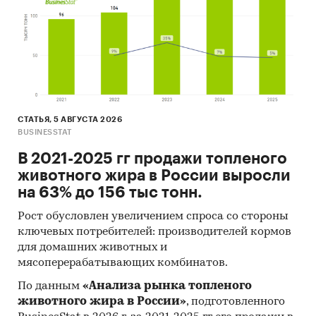
Процедура контент-анализа документов не
предполагает расчета объема выборочной
совокупности. Обработке и анализу подлежат
все доступные исследователю документы.
Категории:
IT и телекоммуникации
/
Звукозапись
СТАТЬЯ, 5 АВГУСТА 2026
Россия
BUSINESSTAT
В 2021-2025 гг продажи топленого
животного жира в России выросли
на 63% до 156 тыс тонн.
Рост обусловлен увеличением спроса со стороны
ключевых потребителей: производителей кормов
для домашних животных и
мясоперерабатывающих комбинатов.
По данным
«Анализа рынка топленого
животного жира в России»
, подготовленного