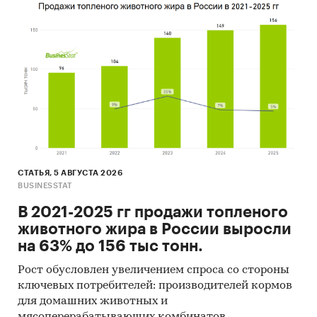
продукции.
- Лидером по импортным поставкам в 2020 г.
является Китай (более 61%).
- Большую часть продукции российских
экспортеров покупает Беларусь (более 35%).
Данные игроков ВЭД:
Также в исследовании представлена
информация об участниках ВЭД с объемами
поставок:
- Рейтинг крупнейших российских импортеров
СТАТЬЯ, 5 АВГУСТА 2026
и зарубежных поставщиков
BUSINESSTAT
- Рейтинг ведущих российских экспортеров и
В 2021-2025 гг продажи топленого
зарубежных покупателей
животного жира в России выросли
на 63% до 156 тыс тонн.
Единицы измерения:
Количественные показатели в отчете
Рост обусловлен увеличением спроса со стороны
рассчитаны в шт, стоимостные - в долларах и
ключевых потребителей: производителей кормов
рублях
для домашних животных и