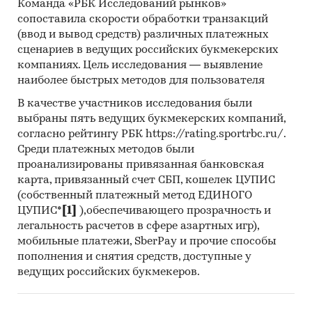
Команда «РБК Исследований рынков»
`БАЛТСТОУН`, ООО `ФОРТ-ТЕЛЕКОМ`, ООО
сопоставила скорости обработки транзакций
`НЕВА-ИМП`, ООО `СТРОЙТОРГ`, ООО `АЛЬТЕГО`
(ввод и вывод средств) различных платежных
сценариев в ведущих российских букмекерских
Выдержки из исследования:
компаниях. Цель исследования — выявление
- На российском рынке громкоговорителей
наиболее быстрых методов для пользователя
сформировалась импортоориентированная
модель, большая часть рынка составляет
В качестве участников исследования были
выбраны пять ведущих букмекерских компаний,
продукция зарубежных производителей.
согласно рейтингу РБК https://rating.sportrbc.ru/.
- В структуре рынка громкоговорителей в 2020
Среди платежных методов были
г. объем импортных поставок превышал
проанализированы привязанная банковская
внутреннее производство в 5343,9 раз, а сальдо
карта, привязанный счет СБП, кошелек ЦУПИС
торгового баланса было отрицательное и
(собственный платежный метод ЕДИНОГО
составляло 29,4 млн.шт.
ЦУПИС*
[1]
),обеспечивающего прозрачность и
- Больше всего на производстве продукции
легальность расчетов в сфере азартных игр),
заработали такие игроки, как АО `РРЗ -
мобильные платежи, SberPay и прочие способы
РУСАУДИО`, ЗАО `ТД `ТРИ НИТИ`, ЗАО `НОЭМА`.
пополнения и снятия средств, доступные у
- Лучшие производственные показатели
ведущих российских букмекеров.
демонстрирует Сибирский ФО с объемом
выпуска продукции, составляющим 4 тыс.шт