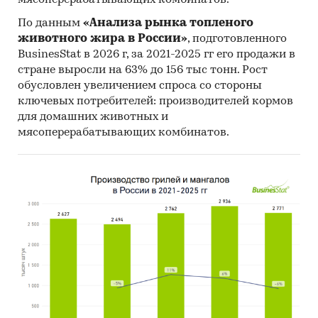
мясоперерабатывающих комбинатов.
География исследования:
По данным
«Анализа рынка топленого
РФ, федеральные округа и регионы РФ, страны
животного жира в России»
, подготовленного
мира
BusinesStat в 2026 г, за 2021-2025 гг его продажи в
Категории:
IT и телекоммуникации
/
стране выросли на 63% до 156 тыс тонн. Рост
Звукозапись
обусловлен увеличением спроса со стороны
Россия
ключевых потребителей: производителей кормов
для домашних животных и
мясоперерабатывающих комбинатов.