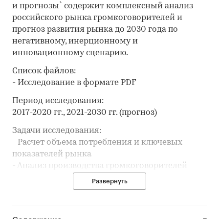
и прогнозы` содержит комплексный анализ
российского рынка громкоговорителей и
прогноз развития рынка до 2030 года по
негативному, инерционному и
инновационному сценарию.
Список файлов:
- Исследование в формате PDF
Период исследования:
2017-2020 гг., 2021-2030 гг. (прогноз)
Задачи исследования:
- Расчет объема потребления и ключевых
показателей рынка
- Анализ производства громкоговорителей
- Составление рейтинга производителей
Развернуть
- Анализ импорта и экспорта
- Формирование прогноза развития рынка