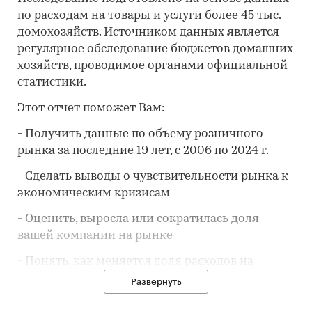
по расходам на товары и услуги более 45 тыс.
домохозяйств. Источником данных является
регулярное обследование бюджетов домашних
хозяйств, проводимое органами официальной
статистики.
Этот отчет поможет Вам:
- Получить данные по объему розничного
рынка за последние 19 лет, с 2006 по 2024 г.
- Сделать выводы о чувствительности рынка к
экономическим кризисам
- Оценить, выросла или сократилась доля
вашей компании на рынке
- Понять, как меняется доля расходов на
товар/услугу
в потребительской корзине
Развернуть
- Предположить, как будет развиваться