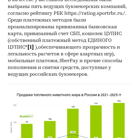
В качестве участников исследования были
одежды, кроме химчистки, стирки, покраски
выбраны пять ведущих букмекерских компаний,
домашнего белья и другого домашнего
согласно рейтингу РБК https://rating.sportrbc.ru/.
текстиля.
Среди платежных методов были
проанализированы привязанная банковская
О компании:
карта, привязанный счет СБП, кошелек ЦУПИС
Компания «Экспресс-Обзор» – с 2005 года на
(собственный платежный метод ЕДИНОГО
рынке готовых исследований. Исследования,
ЦУПИС*
[1]
),обеспечивающего прозрачность и
проведенные специалистами «Экспресс-
легальность расчетов в сфере азартных игр),
Обзор», дают возможность в сжатом виде
мобильные платежи, SberPay и прочие способы
пополнения и снятия средств, доступные у
получить основную информацию и общее
ведущих российских букмекеров.
представление о ситуации на рынке.
Полученные в ходе исследования оценки
независимы и объективны.
В портфеле компании более 2000 регулярно
обновляемых исследований.
Категории:
Потребительские товары
/
...
/
Хозтовары
/
Стирка и уход за бельем
Потребительские услуги
/
Бытовые услуги
/