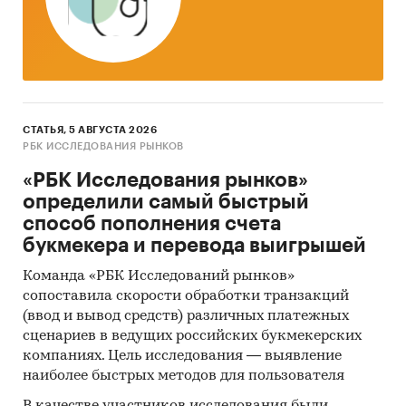
- Инфляции / индексу потребительских цен на
товар/услугу
или наиболее близкие товары/
услуги
- Объему розничных продаж услуг в
фактических и сопоставимых ценах
СТАТЬЯ, 5 АВГУСТА 2026
- Объему розничных продаж
РБК ИССЛЕДОВАНИЯ РЫНКОВ
продовольственных товаров в фактических и
«РБК Исследования рынков»
сопоставимых ценах
определили самый быстрый
- Объему розничных продаж
способ пополнения счета
непродовольственных товаров в фактических
букмекера и перевода выигрышей
и сопоставимых ценах
Команда «РБК Исследований рынков»
Изучаемая категория:
сопоставила скорости обработки транзакций
(ввод и вывод средств) различных платежных
В исследовании приведены данные по
сценариев в ведущих российских букмекерских
категории, в которую суммарно (без
компаниях. Цель исследования — выявление
сегментации по видам) входят расходы
наиболее быстрых методов для пользователя
населения на химчистку, стирку и окраску