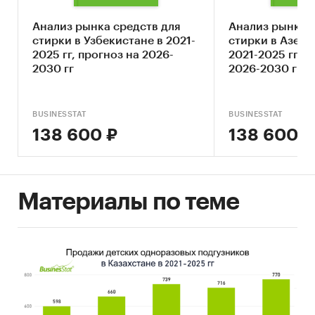
СЕГМЕНТАЦИЯ РЫНКА
Виды в продажах:
Анализ рынка средств для
Анализ рынка 
стирки в Узбекистане в 2021-
стирки в Азер
порошки для стирки
2025 гг, прогноз на 2026-
2021-2025 гг, п
2030 гг
2026-2030 гг
гели для стирки
капсулы и таблетки для стирки
BUSINESSTAT
BUSINESSTAT
кондиционеры и ополаскиватели
138 600 ₽
138 600 ₽
средства для смягчения воды
прочие средства для стирки
Материалы по теме
ИСТОЧНИКИ
Бюро национальной статистики Республики
Казахстан
Национальный Банк Республики Казахстан
International Monetary Fund
оценки экспертов