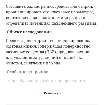
Составить баланс рынка средств для стирки,
проанализировать его ключевые параметры,
подготовить прогноз динамики рынка и
определить потенциал дальнейшего развития.
Объект исследования
Средства для стирки – специализированная
бытовая химия, содержащая поверхностно-
активные вещества (ПАВ), предназначенная
для удаления загрязнений с тканей, их
очистки, смягчения и ухода.
Особенности рынка
преобладание импортной продукции
нарастание конкуренции между
Развернуть
зарубежными и локальными брендами
волатильность цен и зависимость от