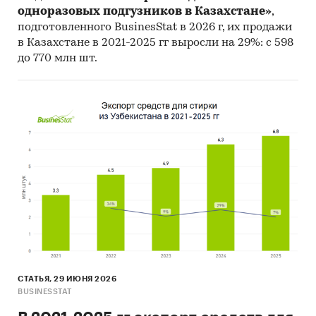
торговые компании: прогнозирование
одноразовых подгузников в Казахстане»
,
подготовленного BusinesStat в 2026 г, их продажи
закупок, ценообразование в условиях
в Казахстане в 2021-2025 гг выросли на 29%: с 598
волатильности
до 770 млн шт.
инвесторы и банки: оценка отрасли,
уровень конкуренции и инвестиционная
привлекательность рынка
Категории:
Потребительские товары
/
...
/
Хозтовары
/
Стирка и уход за бельем
Потребительские товары
/
...
/
Стирка и уход
за бельем
/
Гель для стирки
СНГ
/
Казахстан
СТАТЬЯ, 29 ИЮНЯ 2026
BUSINESSTAT