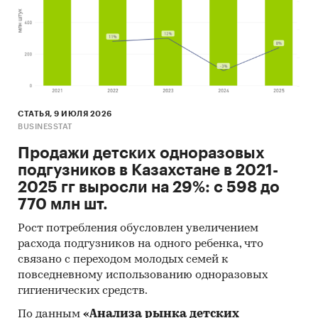
показатели торговли
отраслевые издания
законодательные акты, таможенное и
тарифное регулирование
Период исследования
СТАТЬЯ, 9 ИЮЛЯ 2026
BUSINESSTAT
2021-2025 гг, прогноз на 2026-2030 гг
Продажи детских одноразовых
География исследования
подгузников в Казахстане в 2021-
2025 гг выросли на 29%: с 598 до
Казахстан
770 млн шт.
страны мира (экспорт и импорт)
Рост потребления обусловлен увеличением
расхода подгузников на одного ребенка, что
ДЛЯ КОГО ПРЕДНАЗНАЧЕН ОТЧЕТ
связано с переходом молодых семей к
производители средств для стирки: объем и
повседневному использованию одноразовых
оборот рынка, его динамика, драйверы и
гигиенических средств.
барьеры, сценарии развития
По данным
«Анализа рынка детских