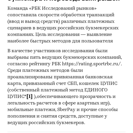
• Мешки и сумки из прочих пластмасс.
Команда «РБК Исследований рынков»
сопоставила скорости обработки транзакций
Ценовая ситуация:
(ввод и вывод средств) различных платежных
Средние цены производителей:
сценариев в ведущих российских букмекерских
• Мешки и сумки из полимеров этилена;
компаниях. Цель исследования — выявление
• Мешки и сумки из прочих пластмасс.
наиболее быстрых методов для пользователя
В качестве участников исследования были
Перечень продуктов, анализируемых в
выбраны пять ведущих букмекерских компаний,
исследовании, может быть изменен в
согласно рейтингу РБК https://rating.sportrbc.ru/.
зависимости от доступности статистических
Среди платежных методов были
показателей.
проанализированы привязанная банковская
карта, привязанный счет СБП, кошелек ЦУПИС
Категории:
Потребительские товары
/
...
/
(собственный платежный метод ЕДИНОГО
Кухонные принадлежности
/
Пленка и пакеты
ЦУПИС*
[1]
),обеспечивающего прозрачность и
Тара и упаковка
/
Упаковка
/
Пластиковая
легальность расчетов в сфере азартных игр),
упаковка
Россия
мобильные платежи, SberPay и прочие способы
пополнения и снятия средств, доступные у
ведущих российских букмекеров.