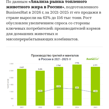
По данным
«Анализа рынка топленого
услугами создаваемой компании, для Иваново
животного жира в России»
, подготовленного
составит порядка ***.
BusinesStat в 2026 г, за 2021-2025 гг его продажи в
стране выросли на 63% до 156 тыс тонн. Рост
Для определения объема B2C-сегмента рынка
обусловлен увеличением спроса со стороны
клининга г. Иваново предлагается
ключевых потребителей: производителей кормов
использовать следующую формулу:
для домашних животных и
(кол-во ИД (индивидуальных домовладений) *
мясоперерабатывающих комбинатов.
число уборок ИД в год) * процент использующих
услуги клининга * средний чек клининга
Количество ИД: рассчитано с использованием
данных Ивановостат об общем жилищном
фонде области (*** тыс. кв. м. на 2015 г) –
жилищный фонд Иваново рассчитан как ***%
от фонда области, т.е. порядка *** тыс. кв. м. – и
данных о средней площади ИД (*** кв. м.). Число
ИД = *** тыс. кв. м/*** кв. м. = *** ед.
Число уборок ИД в год: *** уборок (при