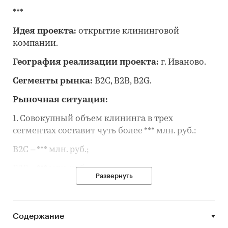
***
Идея проекта:
открытие клининговой
компании.
География реализации проекта:
г. Иваново.
Сегменты рынка:
B2C, B2B, B2G.
Рыночная ситуация:
1. Совокупный объем клининга в трех
сегментах составит чуть более *** млн. руб.:
B2C – *** млн. руб.;
B2B – *** млн. руб.;
Развернуть
B2G – *** млн. руб.
2. В количественном выражении сегмент B2C
Содержание
формируют порядка *** человек (***