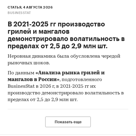
допущении, что ИД заказывает 1 уборку
ежемесячно).
СТАТЬЯ, 4 АВГУСТА 2026
BUSINESSTAT
Процент использующих клининг: ***%
В 2021-2025 гг производство
(рассчитано выше).
грилей и мангалов
Средний чек клининга: рассчитан как
демонстрировало волатильность в
произведение стоимости клининга 1 кв. м.
пределах от 2,5 до 2,9 млн шт.
площади (генеральная уборка без мытья окон)
Неровная динамика была обусловлена чередой
и средней квадратуры ИД
рыночных шоков.
Средний чек клининга = *** руб. х *** кв. м. = ***
По данным
«Анализа рынка грилей и
руб.
мангалов в России»
, подготовленного
BusinesStat в 2026 г, в 2021-2025 гг их
Согласно проведенным расчетам, годовой
производство демонстрировало волатильность в
объем B2C-сегмента рынка клининга г.
пределах от 2,5 до 2,9 млн шт.
Иваново составляет *** млн. рублей.
(кол-во ИД (индивидуальных домовладений) *
число уборок ИД в год) * процент
Показать еще
использующих услуги клининга * средний чек