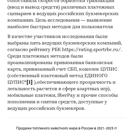
сопоставила скорости обработки транзакций
ежедневного характера для поддержания
(ввод и вывод средств) различных платежных
чистоты;
сценариев в ведущих российских букмекерских
генеральная уборка квартиры перед
компаниях. Цель исследования — выявление
покупкой или после приобретения.
наиболее быстрых методов для пользователя
Состав работ также вариативен и обсуждается
В качестве участников исследования были
выбраны пять ведущих букмекерских компаний,
в каждом отдельном случае с заказчиком
согласно рейтингу РБК https://rating.sportrbc.ru/.
(уборка комнат/кухни/санузлов/мойка окон/
Среди платежных методов были
плинтусов/очищение зеркальных
проанализированы привязанная банковская
поверхностей и проч.).
карта, привязанный счет СБП, кошелек ЦУПИС
Будущее клининга в сегменте B2C зависит от
(собственный платежный метод ЕДИНОГО
ЦУПИС*
[1]
),обеспечивающего прозрачность и
многих факторов, но главный фактор – доходы
легальность расчетов в сфере азартных игр),
населения. Профессиональный клининг не
мобильные платежи, SberPay и прочие способы
является услугой первой необходимости, а в
пополнения и снятия средств, доступные у
кризисные времена люди стараются сократить
ведущих российских букмекеров.
некоторые расходы.
Тем не менее, по данным Росстат
(Ивановостат), процент населения, группа с