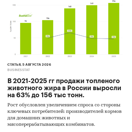
уровнем дохода «высокий» увеличивается с
каждым годом и по итогам 2015 года
(последние официальные статданные)
составила ***%, что выше итогов предыдущего
периода на ***%.
Как следствие, растет и численность
аудитории, которая потенциально является
потребителем клининговых услуг в сегменте
B2C.
СТАТЬЯ, 5 АВГУСТА 2026
BUSINESSTAT
Данные приведены в таблице.
В 2021-2025 гг продажи топленого
Таблица 1. Процент населения Ивановской
животного жира в России выросли
области с доходом «высокий», 2005-2015 гг., в %
на 63% до 156 тыс тонн.
от всего населения
Рост обусловлен увеличением спроса со стороны
***
ключевых потребителей: производителей кормов
для домашних животных и
Таким образом, процент населения, которое
мясоперерабатывающих комбинатов.
потенциально может воспользоваться