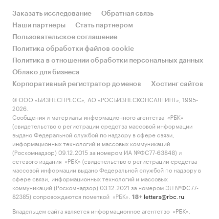
клининга
Заказать исследование
Обратная связь
(*** ед. ИД х *** уборок) х ***% х *** руб.
Наши партнеры
Стать партнером
Пользовательское соглашение
Политика обработки файлов cookie
Политика в отношении обработки персональных данных
Облако для бизнеса
Сегмент рынка клининговых услуг B2B
Корпоративный регистратор доменов
Хостинг сайтов
В России набирает популярность выполнение
© ООО «БИЗНЕСПРЕСС», АО «РОСБИЗНЕСКОНСАЛТИНГ», 1995-
клининговых услуг на основе аутсорсинга.
2026.
Растущий интерес к такому формату
Сообщения и материалы информационного агентства «РБК»
(свидетельство о регистрации средства массовой информации
сотрудничества можно объяснить его
выдано Федеральной службой по надзору в сфере связи,
рациональностью, поскольку осуществление
информационных технологий и массовых коммуникаций
непрофильных операций на основе
(Роскомнадзор) 09.12.2015 за номером ИА №ФС77-63848) и
сетевого издания «РБК» (свидетельство о регистрации средства
аутсорсинга возлагается на штатных
массовой информации выдано Федеральной службой по надзору в
работников сторонней компании, для которой
сфере связи, информационных технологий и массовых
такие работы входят в основной спектр их
коммуникаций (Роскомнадзор) 03.12.2021 за номером ЭЛ №ФС77-
82385) сопровождаются пометкой «РБК».
letters@rbc.ru
деятельности. Таким образом, не отвлекаясь на
18+
второстепенные направления и мелкие детали,
Владельцем сайта является информационное агентство «РБК».