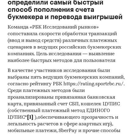
определили самый быстрый
аналитика
способ пополнения счета
букмекера и перевода выигрышей
Прогноз ГидМаркет. Современные
статистические методы прогнозирования с
Команда «РБК Исследований рынков»
поправкой на мнение экспертов.
сопоставила скорости обработки транзакций
(ввод и вывод средств) различных платежных
Отчет отражает мнение авторов и не является
сценариев в ведущих российских букмекерских
инвестиционной рекомендацией
компаниях. Цель исследования — выявление
наиболее быстрых методов для пользователя
Категории:
Сельское хозяйство
/
Растениеводство
/
Удобрения
В качестве участников исследования были
Промышленность
/
...
/
Производство
выбраны пять ведущих букмекерских компаний,
удобрений
/
Минеральные удобрения
согласно рейтингу РБК https://rating.sportrbc.ru/.
Россия
Среди платежных методов были
проанализированы привязанная банковская
карта, привязанный счет СБП, кошелек ЦУПИС
(собственный платежный метод ЕДИНОГО
ЦУПИС*
[1]
),обеспечивающего прозрачность и
легальность расчетов в сфере азартных игр),
мобильные платежи, SberPay и прочие способы