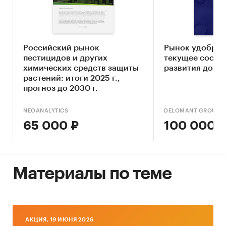
Составление прогноза развития рынка до
2030 г.
Основные блоки исследования:
Российский рынок
Рынок удобрен
пестицидов и других
текущее состоя
Ключевые компоненты рынка
химических средств защиты
развития до 20
минеральных удобрений
растений: итоги 2025 г.,
прогноз до 2030 г.
Экономические характеристики рынка
Влияние макросреды
NEOANALYTICS
DELOMANT GROUP
65 000 ₽
100 000 
Оценка степени конкуренции
Прогнозы отрасли
Методология прогнозирования
Материалы по теме
Источники информации:
Базы данных государственных органов
статистики
AКЦИЯ, 19 ИЮНЯ 2026