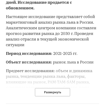
дней. Исследование продается с
обновлением.
Настоящее исследование представляет собой
маркетинговый анализ рынка льна в России.
Аналитическим центром компании составлен
прогноз развития рынка до 2030 г. Проведен
анализ отрасли в текущей экономической
ситуации
Период исследования:
2021-2025 гг.
Объект исследования:
рынок льна в России
Предмет исследования:
объем и динамика
рынка, тенденции рынка льна, факторы,
влияющие на рынок, PAM-TAM-SAM рынка,
основные конкуренты, потребители, цены,
Развернуть
оценка инвестиционной привлекательности,
прогноз развития рынка