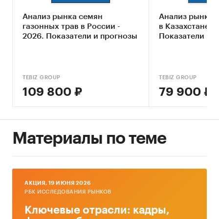
2030 г.
Анализ рынка семян
Анализ рынка 
Основные блоки исследования:
газонных трав в России -
в Казахстане - 
2026. Показатели и прогнозы
Показатели и 
Обзор российского рынка льна
Конкурентный анализ на рынке льна
Анализ производства льна
TEBIZ GROUP
TEBIZ GROUP
109 800 ₽
79 900 ₽
Анализ потребления льна
Ценовой анализ
Оценка факторов инвестиционной
Материалы по теме
привлекательности рынка
Динамика и прогноз внешнеторговых
поставок льна
Прогноз развития рынка льна до 2030 г.
AКЦИЯ, 19 ИЮНЯ 2026
РБК ИССЛЕДОВАНИЯ РЫНКОВ
Выводы по исследованию
Ключевые отрасли: кадры,
Источники информации: