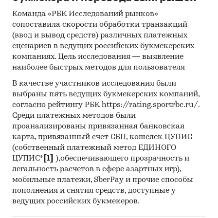
Методы:
Команда «РБК Исследований рынков»
Кабинетное исследование. Поиск и анализ
сопоставила скорости обработки транзакций
информации из различных источников,
(ввод и вывод средств) различных платежных
проведение расчетов. Статистика и
сценариев в ведущих российских букмекерских
аналитика
компаниях. Цель исследования — выявление
наиболее быстрых методов для пользователя
Прогноз ГидМаркет. Современные
статистические методы прогнозирования с
В качестве участников исследования были
выбраны пять ведущих букмекерских компаний,
поправкой на мнение экспертов.
согласно рейтингу РБК https://rating.sportrbc.ru/.
Отчет отражает мнение авторов и не является
Среди платежных методов были
инвестиционной рекомендацией
проанализированы привязанная банковская
карта, привязанный счет СБП, кошелек ЦУПИС
Категории:
Сельское хозяйство
/
Семена и
(собственный платежный метод ЕДИНОГО
рассада
/
Семена
ЦУПИС*
[1]
),обеспечивающего прозрачность и
Россия
легальность расчетов в сфере азартных игр),
мобильные платежи, SberPay и прочие способы
пополнения и снятия средств, доступные у
ведущих российских букмекеров.