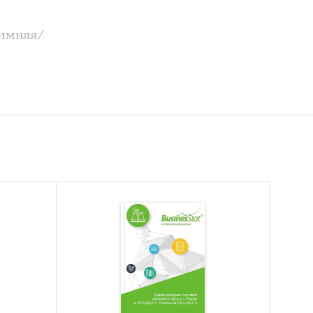
зимняя/
т-
ном
.