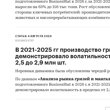
подготовленного BusinesStat в 2026 г, за 2021-20
Доля
выросли на 63% до 156 тыс тонн. Рост обусловле
(факт
стороны ключевых потребителей: производител
в ср
животных и мясоперерабатывающих комбинато
Опис
форм
СТАТЬЯ, 4 АВГУСТА 2026
инте
BUSINESSTAT
В 2021-2025 гг производство гр
Миро
демонстрировало волатильность
объе
2,5 до 2,9 млн шт.
дина
Неровная динамика была обусловлена чередой 
круп
По данным
«Анализа рынка грилей и мангал
подготовленного BusinesStat в 2026 г, в 2021-202
доля
демонстрировало волатильность в пределах от 2,5
нату
тенд