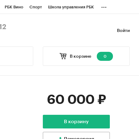
...
РБК Вино
Спорт
Школа управления РБК
БК Бизнес-среда
Дискуссионный клуб
12
Войти
оверка контрагентов
Политика
В корзине
0
60 000 ₽
В корзину