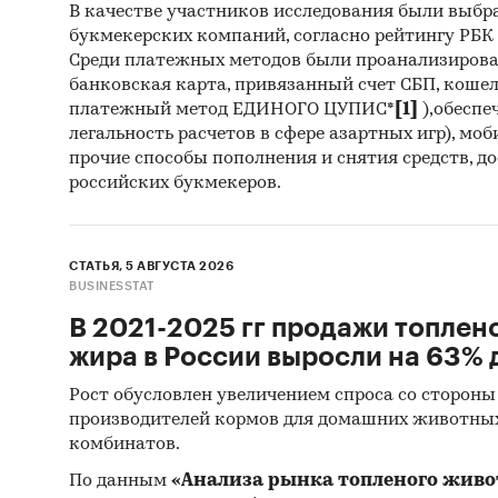
стру
В качестве участников исследования были выбр
и де
букмекерских компаний, согласно рейтингу РБК htt
Среди платежных методов были проанализиров
эксп
банковская карта, привязанный счет СБП, коше
платежный метод ЕДИНОГО ЦУПИС*
[1]
),обеспе
выра
легальность расчетов в сфере азартных игр), мо
нату
прочие способы пополнения и снятия средств, д
российских букмекеров.
Опис
указ
Росс
СТАТЬЯ, 5 АВГУСТА 2026
пого
BUSINESSTAT
год).
В 2021-2025 гг продажи топлен
жира в России выросли на 63% д
Потре
года;
Рост обусловлен увеличением спроса со стороны
производителей кормов для домашних животны
Опис
комбинатов.
на о
По данным
«Анализа рынка топленого живо