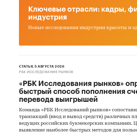
Ключ
Ключевые отрасли: кадры, фи
указ
индустрия
Прои
Новые исследования индустрии красоты и з
объе
дина
сегм
СТАТЬЯ, 5 АВГУСТА 2026
стру
РБК ИССЛЕДОВАНИЯ РЫНКОВ
«РБК Исследования рынков» оп
круп
быстрый способ пополнения сч
Импо
перевода выигрышей
Команда «РБК Исследований рынков» сопостави
объе
транзакций (ввод и вывод средств) различных п
ведущих российских букмекерских компаниях. Ц
стру
выявление наиболее быстрых методов для польз