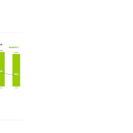
нии
нализ и