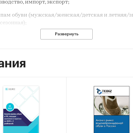
зводство, импорт, экспорт;
ипам обуви (мужская/женская/детская и летняя/
сезонная);
Развернуть
еновым сегментам;
едеральным округам (с выделением Москвы и Санк
рбурга);
ания
олидированная выручка по топ-10/20 игрокам.
м импорта в стоимостном выражении и натураль
жении в указанный период.
м импорта по брендам в стоимостном выражении
ы роста рынка.
ень потребления на рынке.