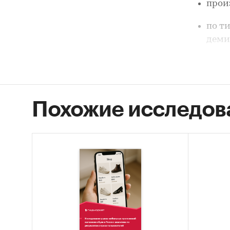
прои
по т
деми
по ц
по ф
Пете
Похожие исследов
конс
Объе
выра
Объе
Темп
Уров