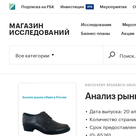
Подписка на РБК
Инвестиции
Мероприятия
О
РБК Образование
РБК Курсы
РБК Life
Тренды
В
МАГАЗИН
Исследования
Мероп
ИССЛЕДОВАНИЙ
Бизнес-планы
Акции
Исследования
Кредитные рейтинги
Франшизы
Га
Экономика
Бизнес
Технологии и медиа
Финансы
Все категории
DISCOVERY RESEARCH GRO
Анализ рынк
Дата выпуска: 20 а
Количество страниц
Срок предоставлени
ID: 65261