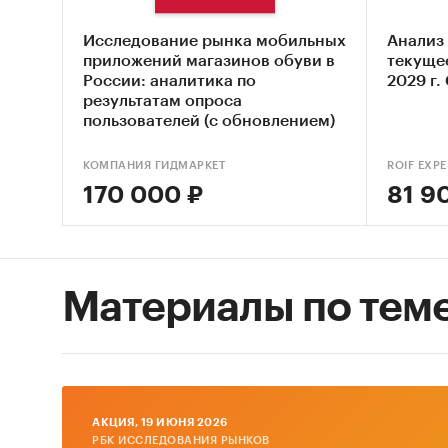
Сегм
Исследование рынка мобильных
Анализ 
рынк
приложений магазинов обуви в
текущее
России: аналитика по
2029 г.
результатам опроса
Опис
пользователей (с обновлением)
цено
геогр
КОМПАНИЯ ГИДМАРКЕТ
ROIF EXPE
и ис
170 000 ₽
81 9
прив
Коли
Материалы по тем
Топ-
Уров
Важн
указ
AКЦИЯ, 19 ИЮНЯ 2026
РБК ИССЛЕДОВАНИЯ РЫНКОВ