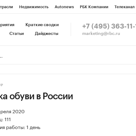
трасли
Недвижимость
Autonews
РБК Компании
Телеканал
изионеры
Национальные проекты
Город
Стиль
Крипто
Р
риятия
Краткие сводки
+7 (495) 363-11-
marketing@rbc.ru
Статьи
Дайджесты
зета
Спецпроекты СПб
Конференции СПб
Спецпроекты
Пр
Рынок наличной валюты
UP
а обуви в России
преля 2020
: 111
я работы: 1 день