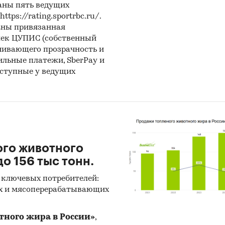
ктура импорта по странам происхождения в нату
аны пять ведущих
нежном выражении;
ps://rating.sportrbc.ru/.
аны привязанная
орт обуви из России в натуральном и денежном
лек ЦУПИС (собственный
чивающего прозрачность и
жении, структура экспорта по странам, категория
бильные платежи, SberPay и
ральном и денежном выражении.
оступные у ведущих
ание сезонности рынка (качественный анализ с
анием широкой географии и температурного разбр
ии; сравнение количества наблюдаемых обувных/
дных сезонов с текущим потреблением обуви на че
ого животного
о 156 тыс тонн.
бление обуви в расчете на 1 жителя в России (факт
 прогноз на 5 лет).
 ключевых потребителей:
х и мясоперерабатывающих
ание драйверов роста рынка в будущем (предполо
снове которых строится прогноз).
тного жира в России»
,