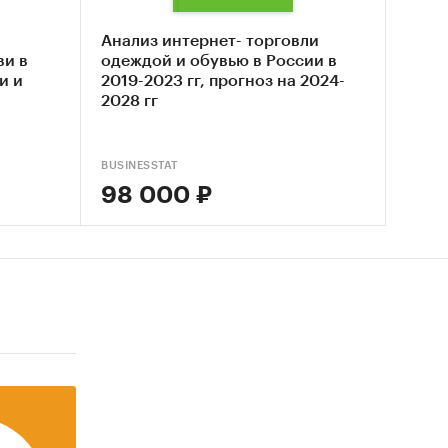
бъеме
Анализ интернет- торговли
ви в
одеждой и обувью в России в
и и
2019-2023 гг, прогноз на 2024-
2028 гг
м
и, стиля
BUSINESSTAT
ез
98 000 ₽
).