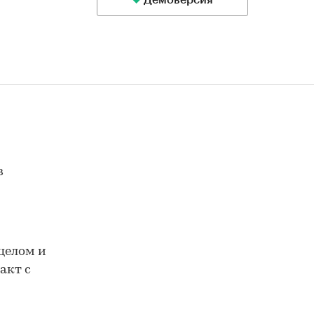
Демоверсия
в
целом и
акт с