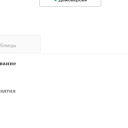
Демоверсия
аблицы
ование
инятия