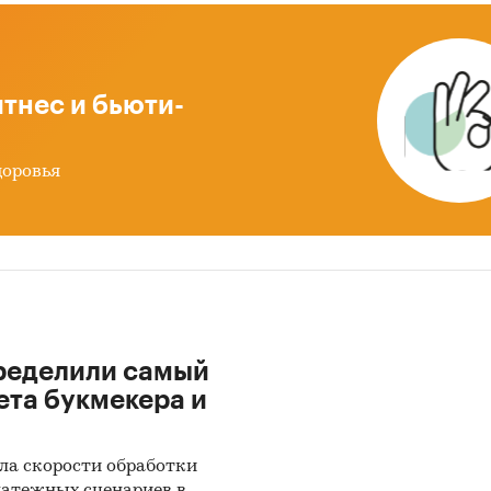
 данных государственных органов статистики
ые Федеральной налоговой службы
иальные интернет-порталы правовой информаци
тнес и бьюти-
ытые источники (сайты, порталы)
тность эмитентов
доровья
ы компаний
вы СМИ
ональные и федеральные СМИ
йдерские источники
иализированные аналитические порталы
ределили самый
ета букмекера и
:
нетное исследование. Поиск и анализ информации
ла скорости обработки
ичных источников, проведение расчетов. Статисти