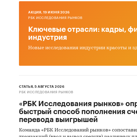
Базы
Данн
AКЦИЯ, 19 ИЮНЯ 2026
РБК ИССЛЕДОВАНИЯ РЫНКОВ
Офиц
Ключевые отрасли: кадры, фи
Откр
индустрия
Отче
Новые исследования индустрии красоты и з
Сайт
Архи
Реги
СТАТЬЯ, 5 АВГУСТА 2026
Инса
РБК ИССЛЕДОВАНИЯ РЫНКОВ
Спец
«РБК Исследования рынков» оп
быстрый способ пополнения сч
Методы
перевода выигрышей
Каби
Команда «РБК Исследований рынков» сопостави
разл