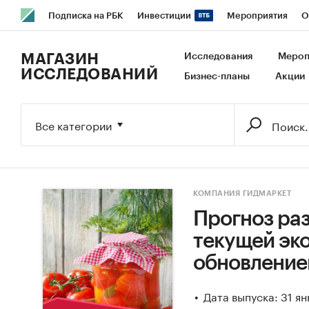
Подписка на РБК
Инвестиции
Мероприятия
О
РБК Образование
РБК Курсы
РБК Life
Тренды
В
МАГАЗИН
Исследования
Мероп
ИССЛЕДОВАНИЙ
Бизнес-планы
Акции
Исследования
Кредитные рейтинги
Франшизы
Га
Экономика
Бизнес
Технологии и медиа
Финансы
Все категории
КОМПАНИЯ ГИДМАРКЕТ
Прогноз раз
текущей эко
обновление
Дата выпуска: 31 я