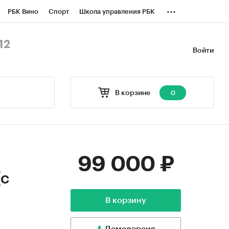
...
РБК Вино
Спорт
Школа управления РБК
БК Бизнес-среда
Дискуссионный клуб
12
Войти
оверка контрагентов
Политика
В корзине
0
99 000 ₽
(с
В корзину