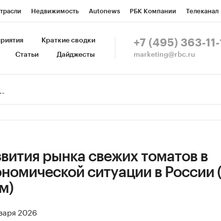
трасли
Недвижимость
Autonews
РБК Компании
Телеканал
изионеры
Национальные проекты
Город
Стиль
Крипто
Р
риятия
Краткие сводки
+7 (495) 363-11-
marketing@rbc.ru
Статьи
Дайджесты
зета
Спецпроекты СПб
Конференции СПб
Спецпроекты
Пр
Рынок наличной валюты
вития рынка свежих томатов в
номической ситуации в России 
м)
нваря 2026