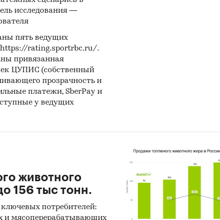
латежных сценариев в
итика
ель исследования —
ователя
ноз ГидМаркет. Современные статистические мет
нозирования с поправкой на мнение экспертов.
аны пять ведущих
ps://rating.sportrbc.ru/.
тражает мнение авторов и не является инвестици
аны привязанная
ндацией
лек ЦУПИС (собственный
чивающего прозрачность и
бильные платежи, SberPay и
и:
Потребительские товары
/
...
/
Овощи
/
Помидоры
оступные у ведущих
енность
/
...
/
Овощи
/
Помидоры
я
ого животного
о 156 тыс тонн.
 ключевых потребителей:
х и мясоперерабатывающих