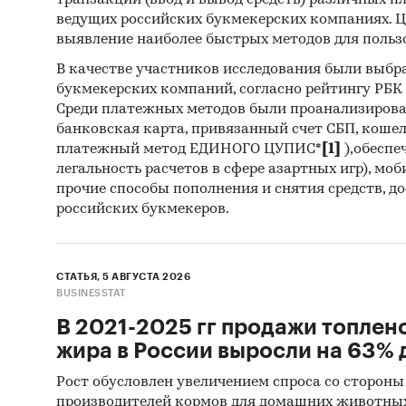
транзакций (ввод и вывод средств) различных п
анал
ведущих российских букмекерских компаниях. Ц
выявление наиболее быстрых методов для польз
Прог
прог
В качестве участников исследования были выбр
букмекерских компаний, согласно рейтингу РБК htt
Отчет о
Среди платежных методов были проанализиров
рекоме
банковская карта, привязанный счет СБП, коше
платежный метод ЕДИНОГО ЦУПИС*
[1]
),обеспе
легальность расчетов в сфере азартных игр), мо
Категори
прочие способы пополнения и снятия средств, д
Промышл
российских букмекеров.
Россия
Пандеми
СТАТЬЯ, 5 АВГУСТА 2026
BUSINESSTAT
В 2021-2025 гг продажи топлен
жира в России выросли на 63% д
Рост обусловлен увеличением спроса со стороны
производителей кормов для домашних животны