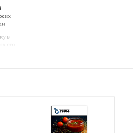
й
ежих
ии
ку в
ых его
вежих
матов