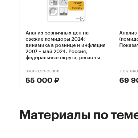
Оцен
Анал
Сост
Анализ розничных цен на
Анализ
свежие помидоры 2024:
(помидо
Основн
динамика в рознице и инфляция
Показа
2007 – май 2024. Россия,
Ключ
федеральные округа, регионы
Экон
ЭКСПРЕСС-ОБЗОР
TEBIZ GR
55 000 ₽
69 9
Влия
Оцен
Прог
Материалы по тем
Мето
Источн