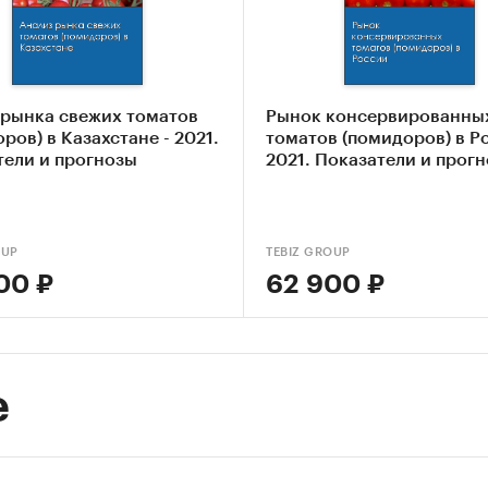
ка текущих тенденций и перспектив развития ры
из влияния кризисов на отрасль
авление прогноза развития рынка до 2030 г.
 рынка свежих томатов
Рынок консервированны
ров) в Казахстане - 2021.
томатов (помидоров) в Ро
ые блоки исследования:
тели и прогнозы
2021. Показатели и прог
евые компоненты рынка свежих томатов
омические характеристики рынка
OUP
TEBIZ GROUP
00 ₽
62 900 ₽
ние макросреды
ка степени конкуренции
нозы отрасли
е
дология прогнозирования
ики информации: