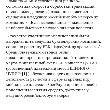
Команда «РБК Исследований рынков»
федеральным округам, РФ, 2018 г., тыс. кв. м.
сопоставила скорости обработки транзакций
***
(ввод и вывод средств) различных платежных
сценариев в ведущих российских букмекерских
Диаграмма 3. Структура объемов производства
компаниях. Цель исследования — выявление
продукции по ОКПД 2 «Двери, их коробки и
наиболее быстрых методов для пользователя
пороги деревянные» по федеральным округам,
В качестве участников исследования были
РФ, 2018 г., %
выбраны пять ведущих букмекерских компаний,
***
согласно рейтингу РБК https://rating.sportrbc.ru/.
Среди платежных методов были
Лидером по производству продукции по ОКПД
проанализированы привязанная банковская
2 «Двери, их коробки и пороги деревянные»
карта, привязанный счет СБП, кошелек ЦУПИС
является ЦФО – *** тыс. кв. м (***%). Второе
(собственный платежный метод ЕДИНОГО
место занимает ПФО – *** тыс. кв. м (***%).
ЦУПИС*
[1]
),обеспечивающего прозрачность и
Наименьшие объемы производства приходятся
легальность расчетов в сфере азартных игр),
на ЮФО, СВФО и ДФО.
мобильные платежи, SberPay и прочие способы
пополнения и снятия средств, доступные у
На диаграмме ниже представим динамику
ведущих российских букмекеров.
объемов производства продукции по ОКПД 2
«Двери, их коробки и пороги деревянные» в