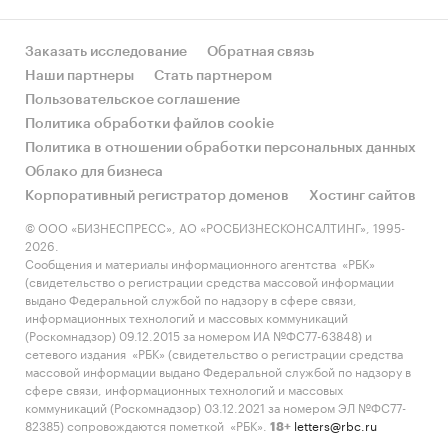
«Производство деревянных строительных
конструкций и столярных изделий» в ПФО
Заказать исследование
Обратная связь
составил в 2018 году – *** тыс. руб.
Наши партнеры
Стать партнером
Пользовательское соглашение
Политика обработки файлов cookie
Определение целевой аудитории
Политика в отношении обработки персональных данных
Облако для бизнеса
В РФ ежегодно ***% межкомнатных дверей
Корпоративный регистратор доменов
Хостинг сайтов
приобретается для замены старых дверей при
© ООО «БИЗНЕСПРЕСС», АО «РОСБИЗНЕСКОНСАЛТИНГ», 1995-
ремонте жилья, ***% приходится на долю
2026.
новостроек, а ***% остается на долю
Сообщения и материалы информационного агентства «РБК»
коммерческой недвижимости.
(свидетельство о регистрации средства массовой информации
выдано Федеральной службой по надзору в сфере связи,
Диаграмма 8. Структура спроса на
информационных технологий и массовых коммуникаций
(Роскомнадзор) 09.12.2015 за номером ИА №ФС77-63848) и
межкомнатные двери, РФ, %
сетевого издания «РБК» (свидетельство о регистрации средства
массовой информации выдано Федеральной службой по надзору в
***
сфере связи, информационных технологий и массовых
коммуникаций (Роскомнадзор) 03.12.2021 за номером ЭЛ №ФС77-
Основной сегмент рынка – ремонт жилья. На
82385) сопровождаются пометкой «РБК».
letters@rbc.ru
18+
основе данных о проводимых ремонтах в