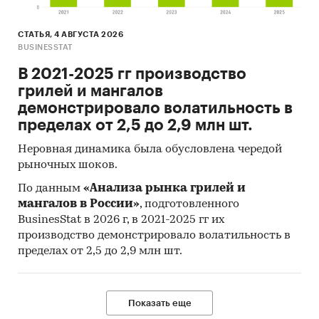
продукции по ОКПД 2 «Двери, окна и их рамы и
пороги для дверей из металлов» по
СТАТЬЯ, 4 АВГУСТА 2026
федеральным округам, РФ, 2018 г., %
BUSINESSTAT
***
В 2021-2025 гг производство
грилей и мангалов
Лидером по производству продукции по ОКПД
демонстрировало волатильность в
2 «Двери, окна и их рамы и пороги для дверей
пределах от 2,5 до 2,9 млн шт.
из металлов» является ПФО – *** тонн (***%).
Неровная динамика была обусловлена чередой
Объем производства за видом деятельности
рыночных шоков.
16.23.1 «Производство деревянных
строительных конструкций и столярных
По данным
«Анализа рынка грилей и
мангалов в России»
, подготовленного
изделий» в РФ составил в 2018 году – *** тыс.
BusinesStat в 2026 г, в 2021-2025 гг их
руб., что на ***% выше объемов 2017 года,
производство демонстрировало волатильность в
которые составили *** тыс. руб.
пределах от 2,5 до 2,9 млн шт.
Структура объемов производства продукции
по ОКПД 2 «Двери, их коробки и пороги
деревянные» по ПФО составляет 24%. Объем
Показать еще
производства за видом деятельности 16.23.1