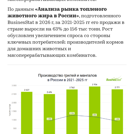
Диаграмма 5. Объем производства продукции
по ОКПД 2 «Двери, окна и их рамы и пороги для
По данным
«Анализа рынка топленого
животного жира в России»
, подготовленного
дверей из металлов», РФ, 2014-2018 гг., тонн
BusinesStat в 2026 г, за 2021-2025 гг его продажи в
***
стране выросли на 63% до 156 тыс тонн. Рост
обусловлен увеличением спроса со стороны
На диаграммах ниже представим
ключевых потребителей: производителей кормов
распределение объемов производства
для домашних животных и
продукции по ОКПД 2 «Двери, окна и их рамы и
мясоперерабатывающих комбинатов.
пороги для дверей из металлов» по
федеральным округам.
Диаграмма 6. Распределение объемов
производства продукции по ОКПД 2 «Двери,
окна и их рамы и пороги для дверей из
металлов» по федеральным округам, РВ, 2018 г.,
тонн
***
Диаграмма 7. Структура объемов производства