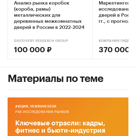
Анализ рынка коробок
Маркетингово
Показатель
Ед.
Значение
(короба, рамы)
исследование 
металлических для
изм.
дверей в Росси
деревянных межкомнатных
гг., с прогнозо
Необходимые инвестиции
тыс.
18 389
дверей в России в 2022-2024
гг.
руб.
DISCOVERY RESEARCH GROUP
КОМПАНИЯ ГИДМАР
NPV
тыс.
***
100 000 ₽
370 000 
руб.
IRR (годовая)
%
***
Срок окупаемости
мес.
34
Материалы по теме
Дисконтированный срок
мес.
***
окупаемости
Выдержки из исследования
AКЦИЯ, 19 ИЮНЯ 2026
РБК ИССЛЕДОВАНИЯ РЫНКОВ
Объем рынка в количественном и
Ключевые отрасли: кадры,
денежном выражении на территории
фитнес и бьюти-индустрия
ведения деятельности