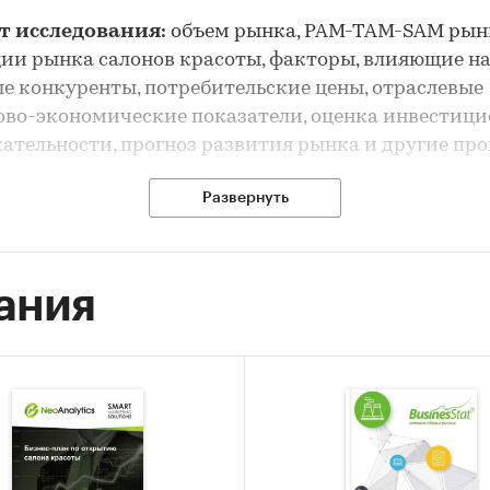
т исследования:
объем рынка, PAM-TAM-SAM рын
ии рынка салонов красоты, факторы, влияющие на
е конкуренты, потребительские цены, отраслевые
во-экономические показатели, оценка инвестиц
ательности, прогноз развития рынка и другие пр
рынка салонов красоты выполнен по рынку в целом
Развернуть
я отдельных его сегментов
сследования:
анализ и прогноз развития рынка са
ания
ты
 исследования:
ка объема рынка салонов красоты
-анализ факторов, влияющих на рынок салонов кр
ание основных конкурентов