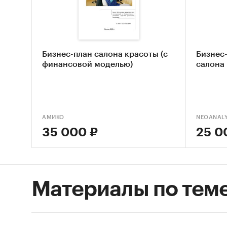
Оцен
Анал
деят
Бизнес-план салона красоты (с
Бизнес
Оцен
финансовой моделью)
салона
сало
Сост
Основн
АМИКО
NEOANALY
35 000 ₽
25 0
Обзо
Конк
Анал
Материалы по тем
Оцен
ры
Прог