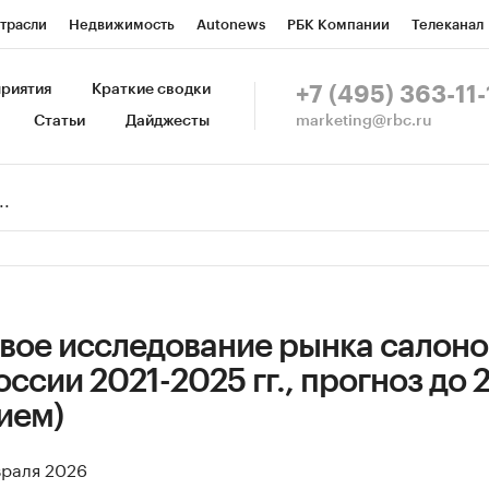
трасли
Недвижимость
Autonews
РБК Компании
Телеканал
изионеры
Национальные проекты
Город
Стиль
Крипто
Р
риятия
Краткие сводки
+7 (495) 363-11-
marketing@rbc.ru
Статьи
Дайджесты
зета
Спецпроекты СПб
Конференции СПб
Спецпроекты
Пр
Рынок наличной валюты
вое исследование рынка салоно
ссии 2021-2025 гг., прогноз до 2
ием)
враля 2026