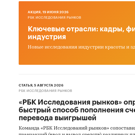
Выво
AКЦИЯ, 19 ИЮНЯ 2026
РБК ИССЛЕДОВАНИЯ РЫНКОВ
Источн
Ключевые отрасли: кадры, фи
Базы
индустрия
Данн
Новые исследования индустрии красоты и з
Офиц
Откр
Отче
СТАТЬЯ, 5 АВГУСТА 2026
Сайт
РБК ИССЛЕДОВАНИЯ РЫНКОВ
Архи
«РБК Исследования рынков» оп
Реги
быстрый способ пополнения сч
перевода выигрышей
Инса
Команда «РБК Исследований рынков» сопостави
Спец