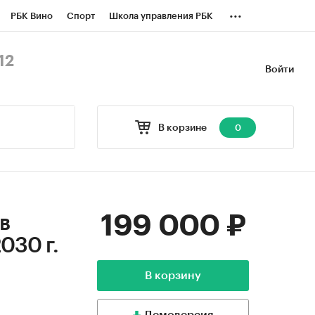
...
РБК Вино
Спорт
Школа управления РБК
БК Бизнес-среда
Дискуссионный клуб
12
Войти
оверка контрагентов
Политика
В корзине
0
199 000 ₽
в
030 г.
В корзину