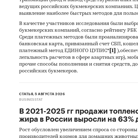
транзакций (ввод и вывод средств) различных п
ведущих российских букмекерских компаниях. Ц
Методы
выявление наиболее быстрых методов для польз
Каби
В качестве участников исследования были выбр
разл
букмекерских компаний, согласно рейтингу РБК htt
анал
Среди платежных методов были проанализиров
банковская карта, привязанный счет СБП, коше
Прог
платежный метод ЕДИНОГО ЦУПИС*
[1]
),обеспе
прог
легальность расчетов в сфере азартных игр), мо
прочие способы пополнения и снятия средств, д
Отчет о
российских букмекеров.
рекоме
Категори
СТАТЬЯ, 5 АВГУСТА 2026
Россия
BUSINESSTAT
В 2021-2025 гг продажи топлен
жира в России выросли на 63% д
Рост обусловлен увеличением спроса со стороны
производителей кормов для домашних животны