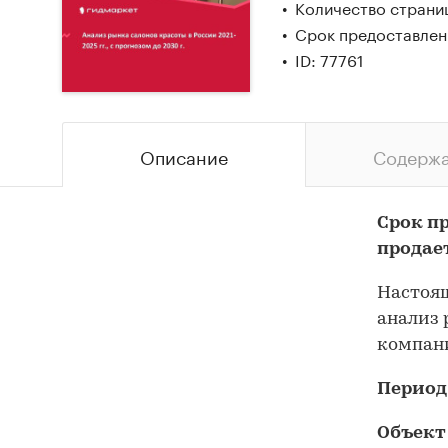
Количество страни
Срок предоставлен
ID: 77761
Описание
Содерж
Срок п
продае
Настоящ
анализ 
компани
Период
Объект