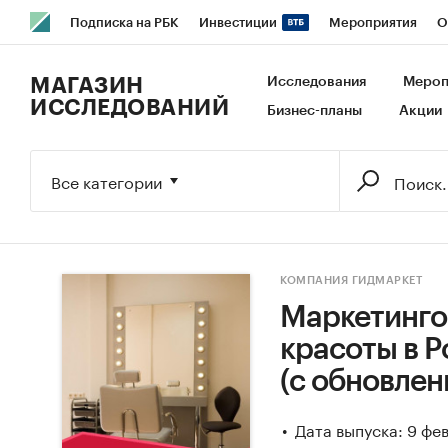
Подписка на РБК
Инвестиции
Мероприятия
О
РБК Образование
РБК Курсы
РБК Life
Тренды
В
МАГАЗИН
Исследования
Мероп
ИССЛЕДОВАНИЙ
Бизнес-планы
Акции
Исследования
Кредитные рейтинги
Франшизы
Га
Экономика
Бизнес
Технологии и медиа
Финансы
Все категории
КОМПАНИЯ ГИДМАРКЕТ
Маркетинго
красоты в Ро
(с обновлен
Дата выпуска: 9 фе