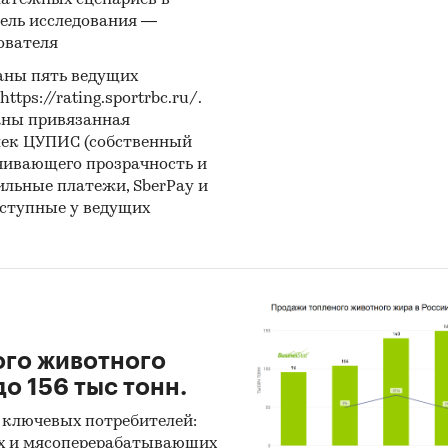
латежных сценариев в
ель исследования —
:
ователя
нетное исследование. Поиск и анализ информации
аны пять ведущих
ичных источников, проведение расчетов. Статисти
ps://rating.sportrbc.ru/.
итика
аны привязанная
лек ЦУПИС (собственный
ноз ГидМаркет. Современные статистические мет
чивающего прозрачность и
нозирования с поправкой на мнение экспертов.
бильные платежи, SberPay и
оступные у ведущих
тражает мнение авторов и не является инвестици
ндацией
и:
Потребительские услуги
/
Салоны красоты и SPA
ого животного
о 156 тыс тонн.
 ключевых потребителей:
х и мясоперерабатывающих