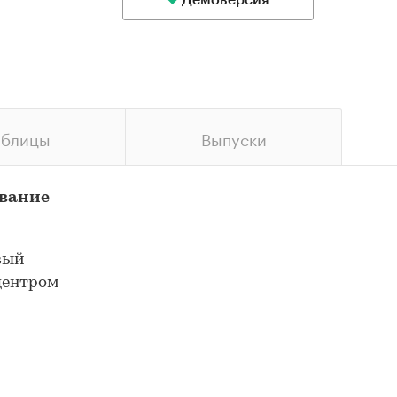
Демоверсия
аблицы
Выпуски
ование
вый
центром