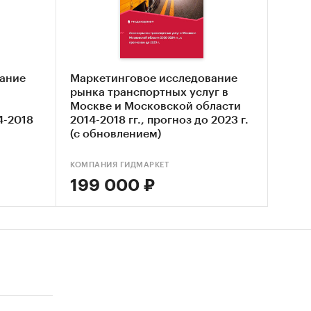
возок в
ючает
ание
Маркетинговое исследование
й
рынка транспортных услуг в
Москве и Московской области
4-2018
2014-2018 гг., прогноз до 2023 г.
(с обновлением)
КОМПАНИЯ ГИДМАРКЕТ
зок
199 000 ₽