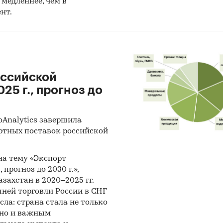
медленнее, чем в
нт.
оссийской
25 г., прогноз до
oAnalytics завершила
ртных поставок российской
 на тему «Экспорт
 прогноз до 2030 г.»,
захстан в 2020–2025 гг.
ней торговли России в СНГ
сла: страна стала не только
 но и важным