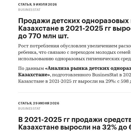
органи
СТАТЬЯ, 9 ИЮЛЯ 2026
BUSINESSTAT
Коми
Продажи детских одноразовых 
экон
Казахстане в 2021-2025 гг выро
Коми
до 770 млн шт.
инфр
Рост потребления обусловлен увеличением расхо
Межд
ребенка, что связано с переходом молодых семе
использованию одноразовых гигиенических сред
Евра
По данным
«Анализа рынка детских однора
The 
Казахстане»
, подготовленного BusinesStat в 202
Казахстане в 2021-2025 гг выросли на 29%: с 598 
Категори
Пассажир
СНГ
/
Ка
СТАТЬЯ, 29 ИЮНЯ 2026
BUSINESSTAT
В 2021-2025 гг продажи средств
Казахстане выросли на 32% до 