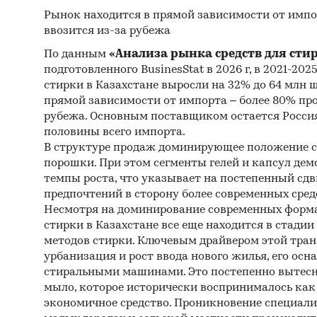
Рынок находится в прямой зависимости от импо
ввозится из-за рубежа
По данным
«Анализа рынка средств для сти
подготовленного BusinesStat в 2026 г, в 2021-202
стирки в Казахстане выросли на 32% до 64 млн 
прямой зависимости от импорта – более 80% пр
рубежа. Основным поставщиком остается Россия
половины всего импорта.
В структуре продаж доминирующее положение 
порошки. При этом сегменты гелей и капсул д
темпы роста, что указывает на постепенный сдв
предпочтений в сторону более современных сред
Несмотря на доминирование современных форма
стирки в Казахстане все еще находится в стади
методов стирки. Ключевым драйвером этой тра
урбанизация и рост ввода нового жилья, его ос
стиральными машинами. Это постепенно вытесн
мыло, которое исторически воспринималось как 
экономичное средство. Проникновение специали