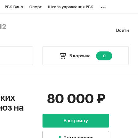
...
РБК Вино
Спорт
Школа управления РБК
БК Бизнес-среда
Дискуссионный клуб
12
Войти
оверка контрагентов
Политика
В корзине
0
80 000 ₽
ских
ноз на
В корзину