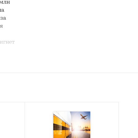
 млн
ла
-за
я
игнет
орожных
едующие
илетов,
ва
твует
твующий
того,
вис
росту