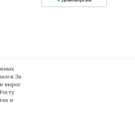
Демоверсия
ожных
ался. За
и вырос
 Росту
так и