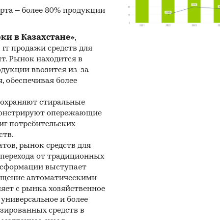
рта – более 80% продукции
рки в Казахстане»
,
5 гг продажи средств для
шт. Рынок находится в
одукции ввозится из-за
, обеспечивая более
сохраняют стиральные
емонстрируют опережающие
иг потребительских
ств.
тов, рынок средств для
и перехода от традиционных
нсформации выступает
нащение автоматическими
яет с рынка хозяйственное
универсальное и более
зированных средств в