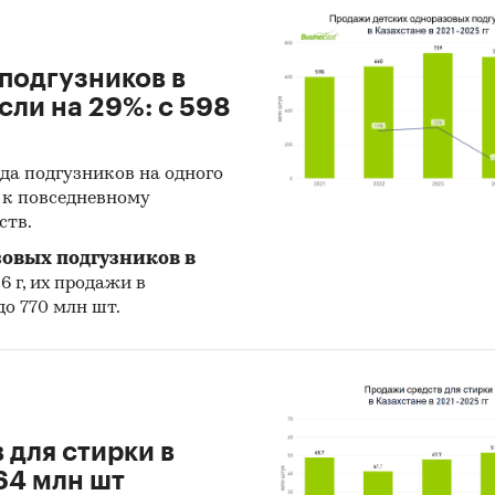
зации:
тет по статистике Министерства национальной
подгузников в
омики Республики Казахстан
сли на 29%: с 598
тет транспорта Министерства индустрии и
аструктурного развития Республики Казахстан
да подгузников на одного
ународный валютный фонд
й к повседневному
ств.
зийский банк развития
зовых подгузников в
World Bank
6 г, их продажи в
до 770 млн шт.
и:
Транспорт и логистика
/
Железнодорожный транспорт
/
ские перевозки
захстан
 для стирки в
64 млн шт