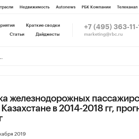
трасли
Недвижимость
Autonews
РБК Компании
Телеканал
изионеры
Национальные проекты
Город
Стиль
Крипто
Р
риятия
Краткие сводки
+7 (495) 363-11-
marketing@rbc.ru
Статьи
Дайджесты
зета
Спецпроекты СПб
Конференции СПб
Спецпроекты
Пр
Рынок наличной валюты
ка железнодорожных пассажир
 Казахстане в 2014-2018 гг, прог
г
екабря 2019