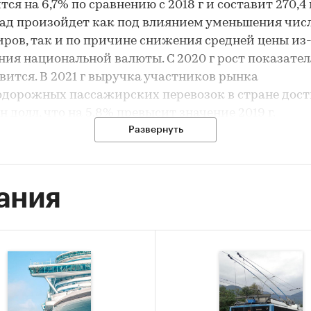
тся на 6,7% по сравнению с 2018 г и составит 270,4
пад произойдет как под влиянием уменьшения чис
ров, так и по причине снижения средней цены из
ния национальной валюты. С 2020 г рост показател
вится. В 2021 г выручка участников рынка
дорожных пассажирских перевозок в стране дост
н долл, что на 5,8% превысит значение 2019 г.
Развернуть
йшие годы основное влияние на рынок железнод
рских перевозок Казахстана будут оказывать сл
ии: решение проблемы перепродажи и дефицита б
ания
 новых пассажирских вагонов, повышение качест
вания пассажиров. С августа 2019 г в стране дейс
орядок оформления групповых билетов, препятс
й покупке билетов с целью их перепродажи. Кроме 
ения проблемы дефицита создан электронный сер
 билетов с функцией электронной очереди.
ленные меры будут способствовать дальнейшему 