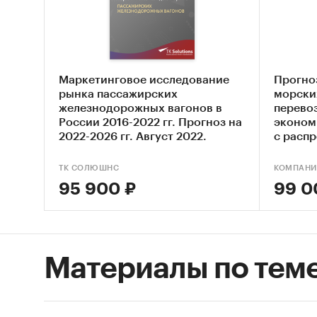
рынка.
«Анали
Казахст
Маркетинговое исследование
Прогно
важней
рынка пассажирских
морски
конъюнк
железнодорожных вагонов в
перево
России 2016-2022 гг. Прогноз на
эконом
Экон
2022-2026 гг. Август 2022.
с распр
России
Стат
ТК СОЛЮШНС
КОМПАНИ
Сред
95 900 ₽
99 0
Числ
Стои
Фина
Материалы по тем
Источн
профил