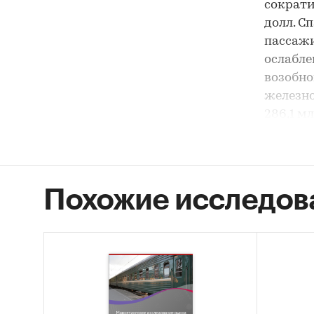
сократи
долл. С
пассажи
ослабле
возобно
железно
286,1 мл
В ближа
пассажи
тенденц
Похожие исследов
закупка
обслужи
новый п
массово
для реш
продажи
Перечис