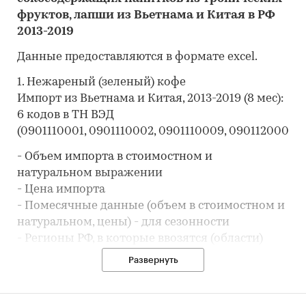
фруктов, лапши из Вьетнама и Китая в РФ
2013-2019
Данные предоставляются в формате excel.
1. Нежареный (зеленый) кофе
Импорт из Вьетнама и Китая, 2013-2019 (8 мес):
6 кодов в ТН ВЭД
(0901110001, 0901110002, 0901110009, 0901120001, 
- Объем импорта в стоимостном и
натуральном выражении
- Цена импорта
- Помесячные данные (объем в стоимостном и
натуральном, цены) - для сезонности
- Регионы РФ, в которые ввозятся (области)
Развернуть
2. Растворимый кофе и готовые напитки на
офнове кофе (2в1, 3в1 и т.п)
Импорт из Вьетнама и Китая, 2013-2019 (8 мес):